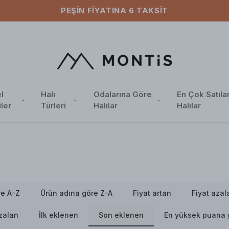
ÜCRETSIZ KARGO
l
Halı
Odalarına Göre
En Çok Satıla
iler
Türleri
Halılar
Halılar
re A-Z
Ürün adına göre Z-A
Fiyat artan
Fiyat azal
azalan
İlk eklenen
Son eklenen
En yüksek puana 