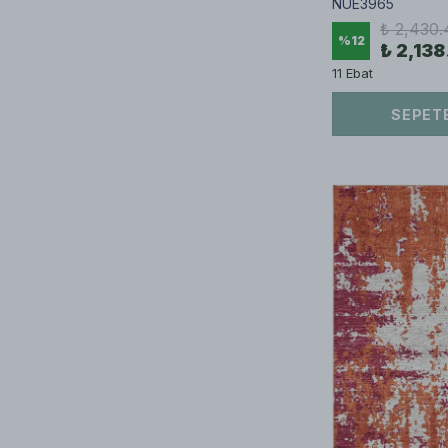
NUE3965
₺ 2,430.
%
12
₺ 2,138
11 Ebat
SEPETE