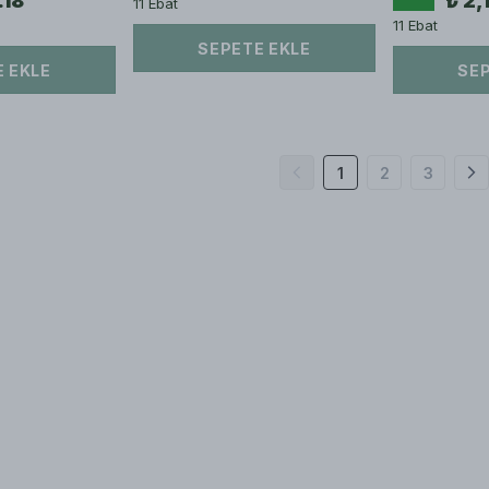
.18
₺ 2,
11 Ebat
11 Ebat
SEPETE EKLE
 EKLE
SEP
1
2
3