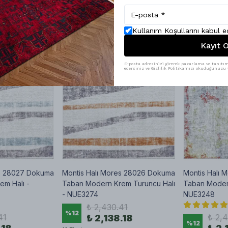
Kullanım Koşullarını kabul 
Kayıt O
E-posta adresinizi girerek pazarlama ve tanıtım 
edersiniz ve Gizlilik Politikamızı okuduğunuzu v
es 28027 Dokuma
Montis Halı Mores 28026 Dokuma
Montis Halı
m Halı -
Taban Modern Krem Turuncu Halı
Taban Modern
- NUE3274
NUE3248
₺ 2,430.41
%
12
41
₺ 2,
₺ 2,138.18
%
12