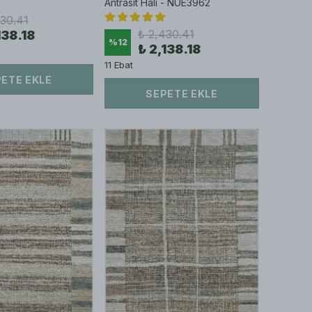
Antrasit Halı - NUE3962
430.41
₺ 2,430.41
138.18
%
12
₺ 2,138.18
11 Ebat
ETE EKLE
SEPETE EKLE