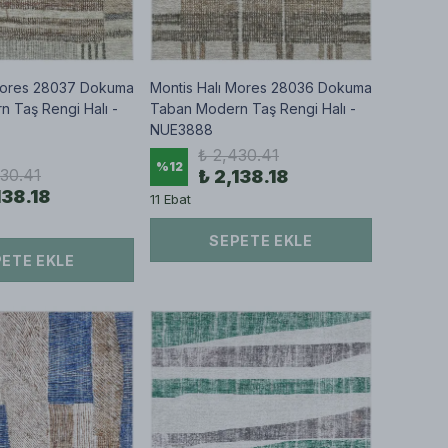
 Mores 28037 Dokuma
Montis Halı Mores 28036 Dokuma
 Taş Rengi Halı -
Taban Modern Taş Rengi Halı -
NUE3888
₺ 2,430.41
%
12
430.41
₺ 2,138.18
138.18
11 Ebat
SEPETE EKLE
ETE EKLE