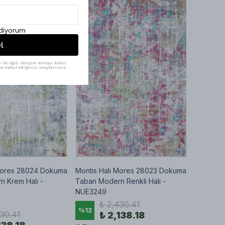
ediyorum
l
ile ilgili iletişim almayı kabul
e kabul ettiğinizi onaylarsınız.
 Mores 28024 Dokuma
Montis Halı Mores 28023 Dokuma
 Krem Halı -
Taban Modern Renkli Halı -
NUE3249
₺ 2,430.41
%
12
430.41
₺ 2,138.18