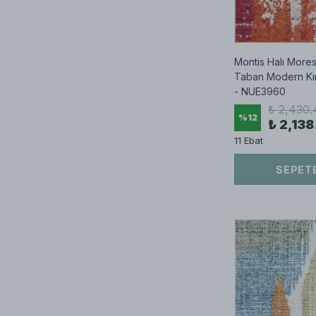
Montis Halı Mor
Taban Modern Kırm
- NUE3960
₺ 2,430.
%
12
₺ 2,138
11 Ebat
SEPETE