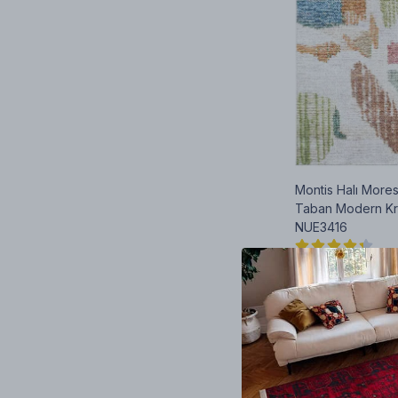
Montis Halı Mor
Taban Modern Kre
NUE3416
₺ 2,430.
%
12
₺ 2,138
11 Ebat
SEPETE