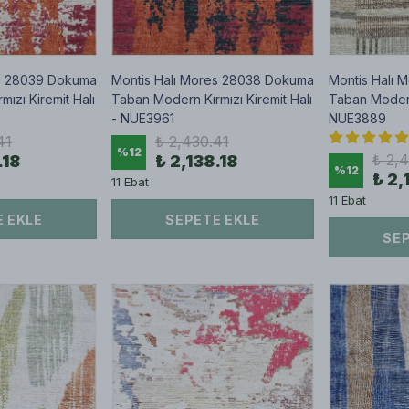
es 28039 Dokuma
Montis Halı Mores 28038 Dokuma
Montis Halı
ızı Kiremit Halı
Taban Modern Kırmızı Kiremit Halı
Taban Modern
- NUE3961
NUE3889
41
₺ 2,430.41
%
12
₺ 2,
.18
₺ 2,138.18
%
12
₺ 2,
11 Ebat
11 Ebat
 EKLE
SEPETE EKLE
SEP