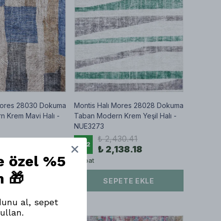
 Mores 28030 Dokuma
Montis Halı Mores 28028 Dokuma
 Krem Mavi Halı -
Taban Modern Krem Yeşil Halı -
NUE3273
₺ 2,430.41
%
12
430.41
₺ 2,138.18
ne özel %5
138.18
11 Ebat
m 🎁
SEPETE EKLE
ETE EKLE
unu al, sepet
ullan.