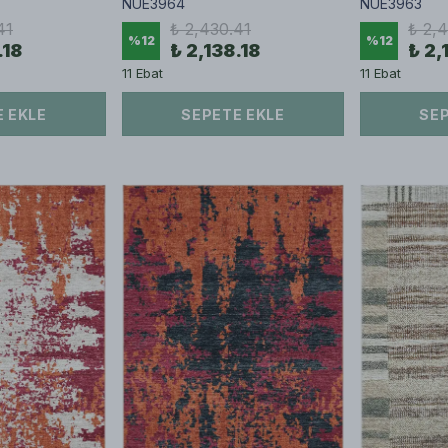
NUE3964
NUE3963
41
₺ 2,430.41
₺ 2,
%
12
%
12
.18
₺ 2,138.18
₺ 2,
11 Ebat
11 Ebat
 EKLE
SEPETE EKLE
SEP