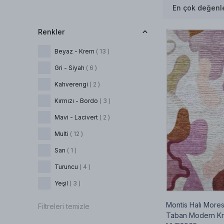
En çok değenle
Renkler
Beyaz - Krem
( 13 )
Gri - Siyah
( 6 )
Kahverengi
( 2 )
Kırmızı - Bordo
( 3 )
Mavi - Lacivert
( 2 )
Multi
( 12 )
Sarı
( 1 )
Turuncu
( 4 )
Yeşil
( 3 )
Montis Halı Mor
Filtreleri temizle
Taban Modern Kre