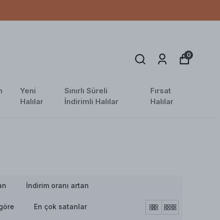
0
n
Yeni
Sınırlı Süreli
Fırsat
Halılar
İndirimli Halılar
Halılar
an
İndirim oranı artan
göre
En çok satanlar