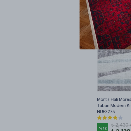
Montis Halı Mor
Taban Modern Kre
NUE3275
₺ 2,430.
%
12