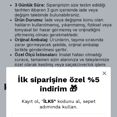
3 Günlük Süre:
Siparişinizin size teslim edildiği
tarihten itibaren 3 gün içerisinde iade veya
değişim talebinde bulunabilirsiniz.
Ürün Durumu:
İade veya değişime konu olan
halıların kullanılmamış, yıkanmamış, fiziksel veya
kimyasal bir hasar görmemiş ve orijinalliğini
yitirmemiş olması gerekmektedir.
Orijinal Ambalaj:
Ürünlerin, taşıma sırasında
zarar görmeyecek şekilde, orijinal ambalajı
birlikte gönderilmesi şarttır.
Özel Ölçü İstisnaları:
İmalat hatası olmadığı
sürece, tamamen sizin alanınıza ve taleplerinize
özel olarak kesilmiş veya saçak/overlok işlemi
yapılmış "özel ölçü" halılarda iade ve değişim
yapılamamaktadır.
İlk siparişine özel %5
Kolay İşlem Süreci
indirim 🎁
Kayıt ol, "
İLK5"
kodunu al, sepet
Talebin İletilmesi:
İşlemi başlatmak için iletişim
adımında kullan.
kanallarımız üzerinden Whatapp Müşteri
Hizmetleri ekibimize (+90 533 242 58 66)