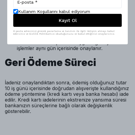
ulaşarak talebinizi iletmeniz yeterlidir.
Anlaşmalı Kargo:
Talebiniz alındıktan sonra size
Kullanım Koşullarını kabul ediyorum
iletilecek ücretsiz iade veya değişim kargo kodu
ile ürününüzü anlaşmalı olduğumuz kargo
Kayıt Ol
firmasına teslim edebilirsiniz.
Hızlı Kalite Kontrol:
Ürün merkezimize
E-posta adresinizi girerek pazarlama ve tanıtım ile ilgili iletişim almayı kabul
edersiniz ve Gizlilik Politikamızı okuduğunuzu ve kabul ettiğinizi onaylarsınız.
ulaştığında uzman ekibimiz tarafından hızlıca
incelenir. İade koşullarına uygunluğu teyit edilen
işlemler aynı gün içerisinde onaylanır.
Geri Ödeme Süreci
İadeniz onaylandıktan sonra, ödemiş olduğunuz tutar
10 iş günü içerisinde doğrudan alışverişte kullandığınız
ödeme yöntemine (kredi kartı veya banka hesabı) iade
edilir. Kredi kartı iadelerinin ekstrenize yansıma süresi
bankanızın süreçlerine bağlı olarak değişkenlik
gösterebilir.