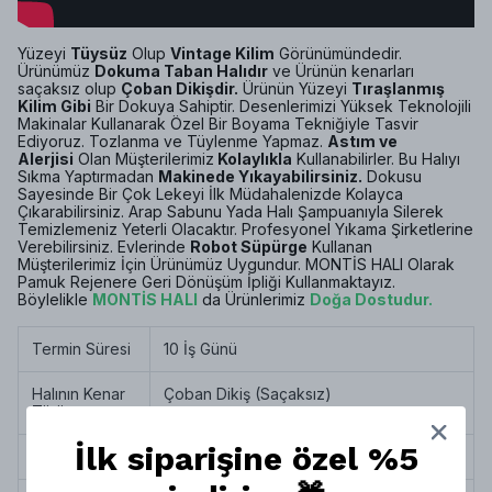
Yüzeyi
Tüysüz
Olup
Vintage Kilim
Görünümündedir.
Ürünümüz
Dokuma Taban Halıdır
ve Ürünün kenarları
saçaksız olup
Çoban Dikişdir.
Ürünün Yüzeyi
Tıraşlanmış
Kilim Gibi
Bir Dokuya Sahiptir. Desenlerimizi Yüksek Teknolojili
Makinalar Kullanarak Özel Bir Boyama Tekniğiyle Tasvir
Ediyoruz. Tozlanma ve Tüylenme Yapmaz.
Astım ve
Alerjisi
Olan Müşterilerimiz
Kolaylıkla
Kullanabilirler. Bu Halıyı
Sıkma Yaptırmadan
Makinede Yıkayabilirsiniz.
Dokusu
Sayesinde Bir Çok Lekeyi İlk Müdahalenizde Kolayca
Çıkarabilirsiniz. Arap Sabunu Yada Halı Şampuanıyla Silerek
Temizlemeniz Yeterli Olacaktır. Profesyonel Yıkama Şirketlerine
Verebilirsiniz. Evlerinde
Robot Süpürge
Kullanan
Müşterilerimiz İçin Ürünümüz Uygundur. MONTİS HALI Olarak
Pamuk Rejenere Geri Dönüşüm İpliği Kullanmaktayız.
Böylelikle
MONTİS HALI
da Ürünlerimiz
Doğa Dostudur
.
Termin Süresi
10 İş Günü
Halının Kenar
Çoban Dikiş (Saçaksız)
Türü
İlk siparişine özel %5
Halı Tipi
Dokuma Taban Halı