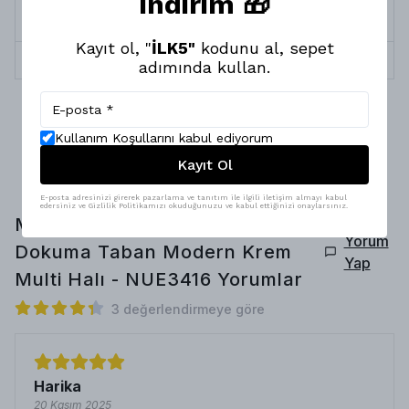
indirim 🎁
Yıkama &
Makinada Yıkanabilir, Robot Süpürgeye
Bakım
Uygundur
Kayıt ol, "
İLK5"
kodunu al, sepet
İplik Çeşitleri
Pamuk, Polyester
adımında kullan.
Kullanım Koşullarını kabul ediyorum
Kayıt Ol
E-posta adresinizi girerek pazarlama ve tanıtım ile ilgili iletişim almayı kabul
edersiniz ve Gizlilik Politikamızı okuduğunuzu ve kabul ettiğinizi onaylarsınız.
Montis Halı Mores 28035
Yorum
Dokuma Taban Modern Krem
Yap
Multi Halı - NUE3416
Yorumlar
3 değerlendirmeye göre
Harika
20 Kasım 2025