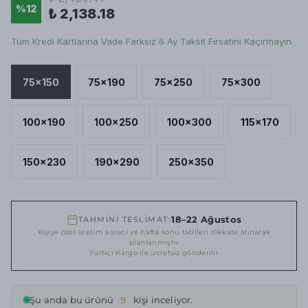
%
12
₺ 2,138.18
Tüm Kredi Kartlarına Vade Farksız 6 Ay Taksit Fırsatını Kaçırmayın
75x150
75x190
75x250
75x300
100x190
100x250
100x300
115x170
150x230
190x290
250x350
18–22 Ağustos
TAHMİNİ TESLİMAT:
Kişiye özel üretim süreci ve hafta sonu tatilleri dikkate alınarak
planlanmıştır
Yurtiçi Kargo ile ücretsiz gönderilir
Şu anda bu ürünü
9
kişi inceliyor.