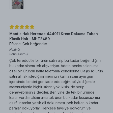
Montis Halı Herenae 444011 Krem Dokuma Taban
Klasik Halı - MHT2489
Efsane! Çok beğendim.
Nazlı
Ö.
Satın Alınmış
Çok tereddütle bir ürün satın alıp bu kadar beğendiğimi
bu kadar sinem tek alışverişim. Adeta benim salonuma
özel bir Üründü hatta telefonla kendilerine ulaşıp iki ürün
satın almak istediğimi memnun kalmazsam aynı gün
içerisinde birisini geri iade edeceğimi söylediğimde
memnuniyetle hiçbir sıkıntı yok ikisini de serip
deneyebilirsiniz dediler. Ben yine de tek bir üründe
karar verdim aldım ama tek ürün bu kadar kusursuz mu
olur? İnsanlar yazık eli dokunması ipek halıları o kadar
paralar döküyorlar. Herkese tavsiye ediyorum ve