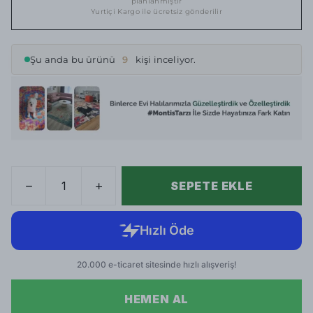
planlanmıştır
Yurtiçi Kargo ile ücretsiz gönderilir
Şu anda bu ürünü
9
kişi inceliyor.
SEPETE EKLE
HEMEN AL