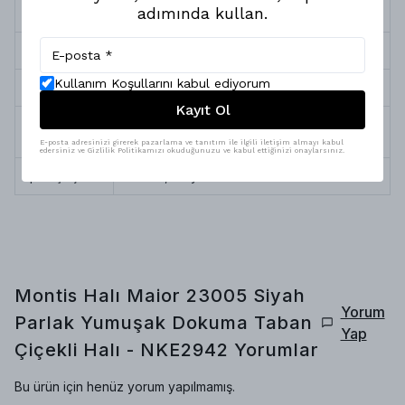
adımında kullan.
Süresi
Halı Kalınlığı
5 mm
Kullanım Koşullarını kabul ediyorum
Halı Tipi
Yumuşak Dokuma Taban Halı
Kayıt Ol
Yıkama &
Robot Süpürge, Silinebilir ve Profesyonel
Bakım
Temizlik
E-posta adresinizi girerek pazarlama ve tanıtım ile ilgili iletişim almayı kabul
edersiniz ve Gizlilik Politikamızı okuduğunuzu ve kabul ettiğinizi onaylarsınız.
İplik Çeşitleri
Pamuk, Polyester
Montis Halı Maior 23005 Siyah
Yorum
Parlak Yumuşak Dokuma Taban
Yap
Çiçekli Halı - NKE2942
Yorumlar
Bu ürün için henüz yorum yapılmamış.