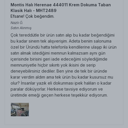
Montis Halı Herenae 444011 Krem Dokuma Taban
Klasik Halı - MHT2489
Efsane! Çok beğendim.
Nazlı
Ö.
Satın Alınmış
Çok tereddütle bir ürün satın alıp bu kadar beğendiğimi
bu kadar sinem tek alışverişim. Adeta benim salonuma
özel bir Üründü hatta telefonla kendilerine ulaşıp iki ürün
satın almak istediğimi memnun kalmazsam aynı gün
içerisinde birisini geri iade edeceğimi söylediğimde
memnuniyetle hiçbir sıkıntı yok ikisini de serip
deneyebilirsiniz dediler. Ben yine de tek bir üründe
karar verdim aldım ama tek ürün bu kadar kusursuz mu
olur? İnsanlar yazık eli dokunması ipek halıları o kadar
paralar döküyorlar. Herkese tavsiye ediyorum ve
üretimde emeği geçen herkese teşekkür ediyorum.