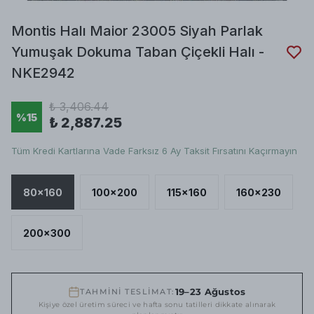
Montis Halı Maior 23005 Siyah Parlak
Yumuşak Dokuma Taban Çiçekli Halı -
NKE2942
₺ 3,406.44
%
15
₺ 2,887.25
Tüm Kredi Kartlarına Vade Farksız 6 Ay Taksit Fırsatını Kaçırmayın
80x160
100x200
115x160
160x230
200x300
19–23 Ağustos
TAHMİNİ TESLİMAT:
Kişiye özel üretim süreci ve hafta sonu tatilleri dikkate alınarak