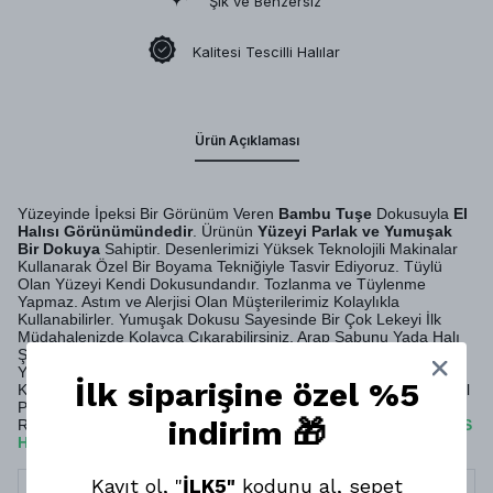
Şık ve Benzersiz
Kalitesi Tescilli Halılar
Ürün Açıklaması
Yüzeyinde İpeksi Bir Görünüm Veren
Bambu Tuşe
Dokusuyla
El
Halısı Görünümündedir
. Ürünün
Yüzeyi Parlak ve Yumuşak
Bir Dokuya
Sahiptir. Desenlerimizi Yüksek Teknolojili Makinalar
Kullanarak Özel Bir Boyama Tekniğiyle Tasvir Ediyoruz. Tüylü
Olan Yüzeyi Kendi Dokusundandır. Tozlanma ve Tüylenme
Yapmaz. Astım ve Alerjisi Olan Müşterilerimiz Kolaylıkla
Kullanabilirler. Yumuşak Dokusu Sayesinde Bir Çok Lekeyi İlk
Müdahalenizde Kolayca Çıkarabilirsiniz. Arap Sabunu Yada Halı
Şampuanıyla Silerek Temizlemeniz Yeterli Olacaktır. Profesyonel
Yıkama Şirketlerine Verebilirsiniz. Evlerinde
Robot Süpürge
İlk siparişine özel %5
Kullanan Müşterilerimiz İçin Ürünümüz Uygundur. Sırt Kısmı Özel
Pamuklu Dokuma Tabandır. MONTİS HALI Olarak Pamuk
indirim 🎁
Rejenere Geri Dönüşüm İpliği Kullanmaktayız. Böylelikle
MONTİS
HALI
da Ürünlerimiz
Doğa Dostudur
.
Kayıt ol, "
İLK5"
kodunu al, sepet
Termin
10 İş Günü