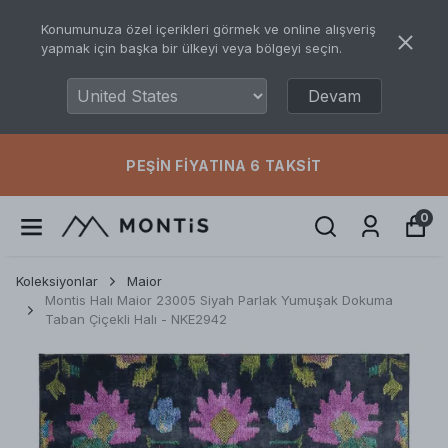
Konumunuza özel içerikleri görmek ve online alışveriş
yapmak için başka bir ülkeyi veya bölgeyi seçin.
Devam
PEŞIN FIYATINA 6 TAKSIT
0
Koleksiyonlar
Maior
Montis Halı Maior 23005 Siyah Parlak Yumuşak Dokuma
Taban Çiçekli Halı - NKE2942