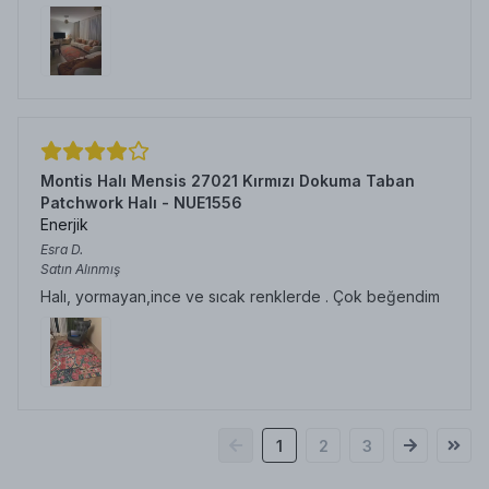
Montis Halı Mensis 27021 Kırmızı Dokuma Taban
Patchwork Halı - NUE1556
Enerjik
Esra
D.
Satın Alınmış
Halı, yormayan,ince ve sıcak renklerde . Çok beğendim
1
2
3