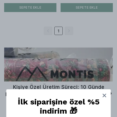
SEPETE EKLE
SEPETE EKLE
1
Kişiye Özel Üretim Süreci: 10 Günde
Hayalinizdeki Halıya Nasıl Kavuşursunuz?
İlk siparişine özel %5
indirim 🎁
Evinizin veya ofisinizin dekorasyonunu