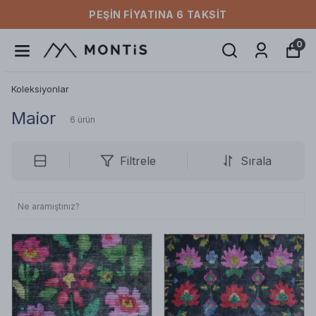
ÜCRETSIZ KARGO
0
Koleksiyonlar
Maior
6
ürün
Filtrele
Sırala