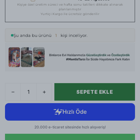
Kişiye özel üretim süreci ve hafta sonu tatilleri dikkate alınarak
planlanmıştır
Yurtiçi Kargo ile ücretsiz gönderilir
Şu anda bu ürünü
1
kişi inceliyor.
SEPETE EKLE