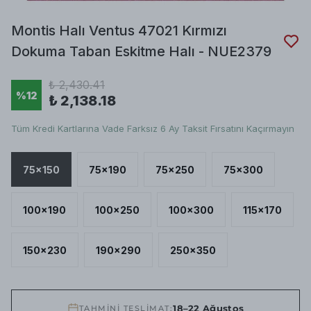
Montis Halı Ventus 47021 Kırmızı
Dokuma Taban Eskitme Halı - NUE2379
₺ 2,430.41
%
12
₺ 2,138.18
Tüm Kredi Kartlarına Vade Farksız 6 Ay Taksit Fırsatını Kaçırmayın
75x150
75x190
75x250
75x300
100x190
100x250
100x300
115x170
150x230
190x290
250x350
18–22 Ağustos
TAHMİNİ TESLİMAT: