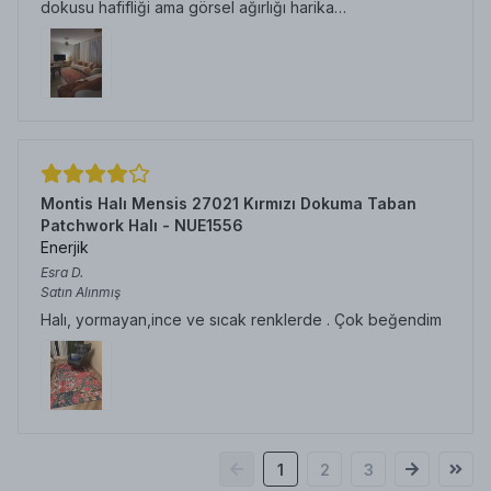
dokusu hafifliği ama görsel ağırlığı harika…
Montis Halı Mensis 27021 Kırmızı Dokuma Taban
Patchwork Halı - NUE1556
Enerjik
Esra
D.
Satın Alınmış
Halı, yormayan,ince ve sıcak renklerde . Çok beğendim
1
2
3