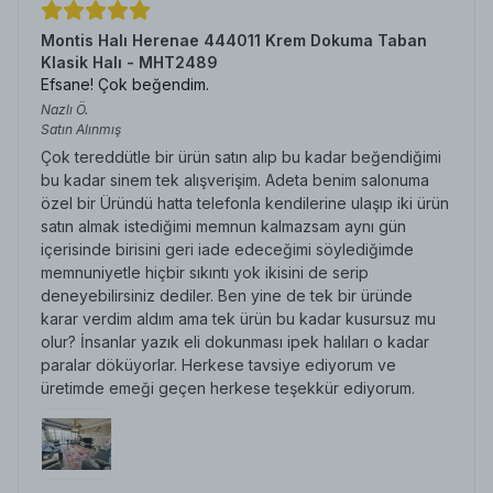
Montis Halı Herenae 444011 Krem Dokuma Taban
Klasik Halı - MHT2489
Efsane! Çok beğendim.
Nazlı
Ö.
Satın Alınmış
Çok tereddütle bir ürün satın alıp bu kadar beğendiğimi
bu kadar sinem tek alışverişim. Adeta benim salonuma
özel bir Üründü hatta telefonla kendilerine ulaşıp iki ürün
satın almak istediğimi memnun kalmazsam aynı gün
içerisinde birisini geri iade edeceğimi söylediğimde
memnuniyetle hiçbir sıkıntı yok ikisini de serip
deneyebilirsiniz dediler. Ben yine de tek bir üründe
karar verdim aldım ama tek ürün bu kadar kusursuz mu
olur? İnsanlar yazık eli dokunması ipek halıları o kadar
paralar döküyorlar. Herkese tavsiye ediyorum ve
üretimde emeği geçen herkese teşekkür ediyorum.