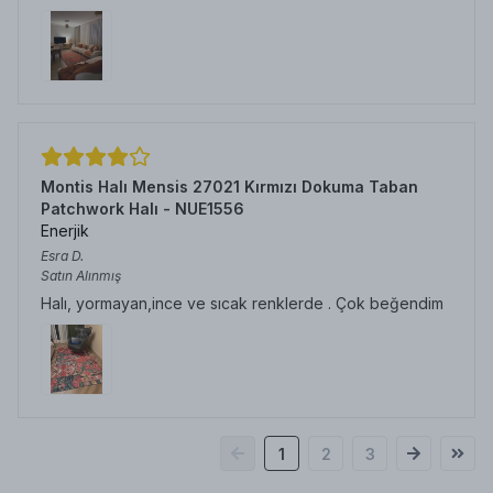
Montis Halı Mensis 27021 Kırmızı Dokuma Taban
Patchwork Halı - NUE1556
Enerjik
Esra
D.
Satın Alınmış
Halı, yormayan,ince ve sıcak renklerde . Çok beğendim
1
2
3