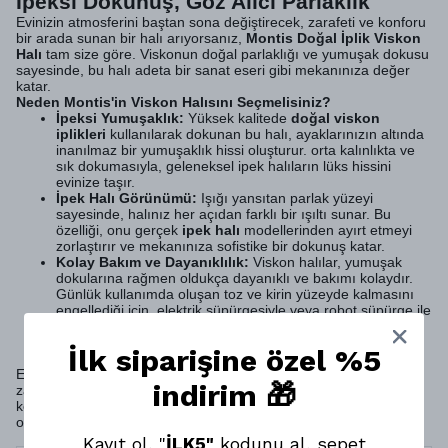
İpeksi Dokunuş, Göz Alıcı Parlaklık
Evinizin atmosferini baştan sona değiştirecek, zarafeti ve konforu
bir arada sunan bir halı arıyorsanız,
Montis Doğal İplik Viskon
Halı
tam size göre. Viskonun doğal parlaklığı ve yumuşak dokusu
sayesinde, bu halı adeta bir sanat eseri gibi mekanınıza değer
katar.
Neden Montis'in Viskon Halısını Seçmelisiniz?
İpeksi Yumuşaklık:
Yüksek kalitede
doğal viskon
iplikleri
kullanılarak dokunan bu halı, ayaklarınızın altında
inanılmaz bir yumuşaklık hissi oluşturur. orta kalınlıkta ve
sık dokumasıyla, geleneksel ipek halıların lüks hissini
evinize taşır.
İpek Halı Görünümü:
Işığı yansıtan parlak yüzeyi
sayesinde, halınız her açıdan farklı bir ışıltı sunar. Bu
özelliği, onu gerçek
ipek halı
modellerinden ayırt etmeyi
zorlaştırır ve mekanınıza sofistike bir dokunuş katar.
Kolay Bakım ve Dayanıklılık:
Viskon halılar, yumuşak
dokularına rağmen oldukça dayanıklı ve bakımı kolaydır.
Günlük kullanımda oluşan toz ve kirin yüzeyde kalmasını
engellediği için, elektrik süpürgesiyle veya robot süpürge ile
kolayca temizlenebilir. Evinizde bol su ve kimyasallar ile
yıkmayınız. Detaylı temizlik için güvendiğiniz profesyonel
İlk siparişine özel %5
temizlik şirketlerini tercih edebilirsiniz.
Evinize sadece bir halı değil, aynı zamanda şıklık, konfor ve
indirim 🎁
zarafet katmak için
Montis Halı Doğal İplik Viskon Halı
'yı
keşfedin. Bu halı, kalite ve estetiği bir araya getirenlerin ilk tercihi
olacak.
Kayıt ol, "
İLK5"
kodunu al, sepet