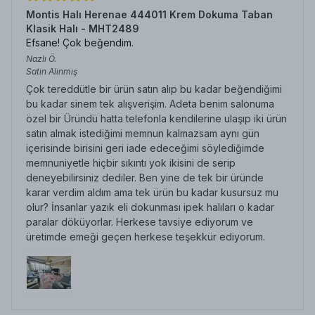
Montis Halı Herenae 444011 Krem Dokuma Taban
Klasik Halı - MHT2489
Efsane! Çok beğendim.
Nazlı
Ö.
Satın Alınmış
Çok tereddütle bir ürün satın alıp bu kadar beğendiğimi
bu kadar sinem tek alışverişim. Adeta benim salonuma
özel bir Üründü hatta telefonla kendilerine ulaşıp iki ürün
satın almak istediğimi memnun kalmazsam aynı gün
içerisinde birisini geri iade edeceğimi söylediğimde
memnuniyetle hiçbir sıkıntı yok ikisini de serip
deneyebilirsiniz dediler. Ben yine de tek bir üründe
karar verdim aldım ama tek ürün bu kadar kusursuz mu
olur? İnsanlar yazık eli dokunması ipek halıları o kadar
paralar döküyorlar. Herkese tavsiye ediyorum ve
üretimde emeği geçen herkese teşekkür ediyorum.