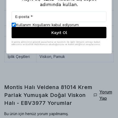
adımında kullan.
Termin Süresi
10 İş Günü
Halının Saçak
Kısa Saçak
Türü
Kullanım Koşullarını kabul ediyorum
Halı Tipi
Doğal İplik Dokuma Viskon Halı
Kayıt Ol
Yıkama &
Robot Süpürge, Silinebilir ve
E-posta adresinizi girerek pazarlama ve tanıtım ile ilgili iletişim almayı kabul
edersiniz ve Gizlilik Politikamızı okuduğunuzu ve kabul ettiğinizi onaylarsınız.
Bakım
Profesyonel Temizlik
İplik Çeşitleri
Viskon, Pamuk
Montis Halı Veldena 81014 Krem
Yorum
Parlak Yumuşak Doğal Viskon
Yap
Halı - EBV3977
Yorumlar
Bu ürün için henüz yorum yapılmamış.