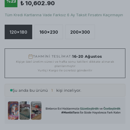
%
23
₺ 10,602.90
Tüm Kredi Kartlarına Vade Farksız 6 Ay Taksit Fırsatını Kaçırmayın
120x180
160x230
200x300
16–20 Ağustos
TAHMİNİ TESLİMAT:
Kişiye özel üretim süreci ve hafta sonu tatilleri dikkate alınarak
planlanmıştır
Yurtiçi Kargo ile ücretsiz gönderilir
Şu anda bu ürünü
1
kişi inceliyor.