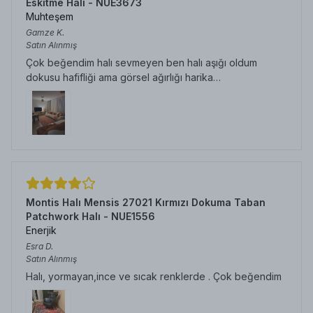
Eskitme Halı - NUE3673
Muhteşem
Gamze
K.
Satın Alınmış
Çok beğendim halı sevmeyen ben halı aşığı oldum
dokusu hafifliği ama görsel ağırlığı harika…
Montis Halı Mensis 27021 Kırmızı Dokuma Taban
Patchwork Halı - NUE1556
Enerjik
Esra
D.
Satın Alınmış
Halı, yormayan,ince ve sıcak renklerde . Çok beğendim