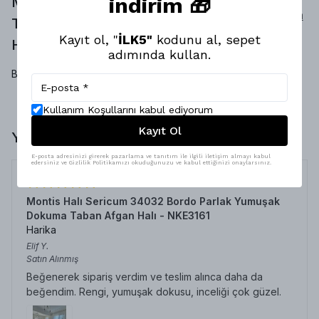
indirim 🎁
Montis Halı Siyah Dokuma
Yorum
Taban Çiçekli Fırsat Halısı -
Yap
Kayıt ol, "
İLK5"
kodunu al, sepet
HFH3229
Yorumlar
adımında kullan.
Bu ürün için henüz yorum yapılmamış.
Kullanım Koşullarını kabul ediyorum
Kayıt Ol
Yorumlar
E-posta adresinizi girerek pazarlama ve tanıtım ile ilgili iletişim almayı kabul
edersiniz ve Gizlilik Politikamızı okuduğunuzu ve kabul ettiğinizi onaylarsınız.
Montis Halı Sericum 34032 Bordo Parlak Yumuşak
Dokuma Taban Afgan Halı - NKE3161
Harika
Elif
Y.
Satın Alınmış
Beğenerek sipariş verdim ve teslim alınca daha da
beğendim. Rengi, yumuşak dokusu, inceliği çok güzel.