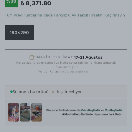
%
30
₺ 8,371.80
Tüm Kredi Kartlarına Vade Farksız 6 Ay Taksit Fırsatını Kaçırmayın
190x290
17–21 Ağustos
TAHMİNİ TESLİMAT:
Kişiye özel üretim süreci ve hafta sonu tatilleri dikkate alınarak
planlanmıştır
Yurtiçi Kargo ile ücretsiz gönderilir
Şu anda bu ürünü
4
kişi inceliyor.