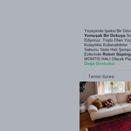
Yüzeyinde İpeksi Bir G
Yumuşak Bir Dokuya
Sah
Ediyoruz. Tüylü Olan Yüz
Kolaylıkla Kullanabilirle
Sabunu Yada Halı Şampuanı
Evlerinde
Robot Süpürg
MONTİS HALI Olarak Pamu
Doğa Dostudur
.
Termin Süresi
Halı Kalınlığı
Halı Tipi
Yıkama & Bakım
İplik Çeşitleri