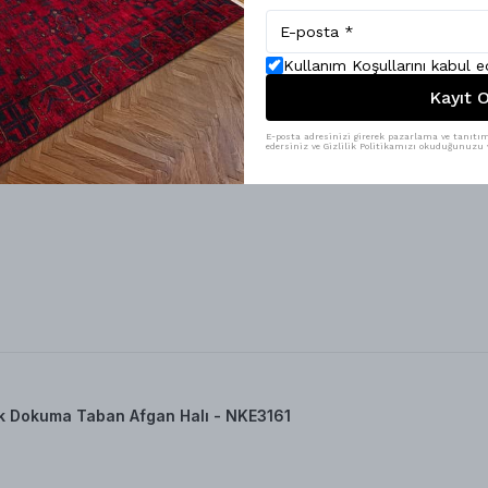
Kullanım Koşullarını kabul 
Kayıt O
acivert Parlak Yumuşak Dokuma Taba
E-posta adresinizi girerek pazarlama ve tanıtım 
edersiniz ve Gizlilik Politikamızı okuduğunuzu v
k Dokuma Taban Afgan Halı - NKE3161