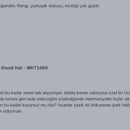
eğendim. Rengi, yumuşak dokusu, inceliği çok güzel.
 Klasik Halı - MHT2489
i bu kadar sinem tek alışverişim. Adeta benim salonuma özel bir Üründ
 birisini geri iade edeceğimi söylediğimde memnuniyetle hiçbir sıkınt
n bu kadar kusursuz mu olur? İnsanlar yazık eli dokunması ipek halıl
r ediyorum.