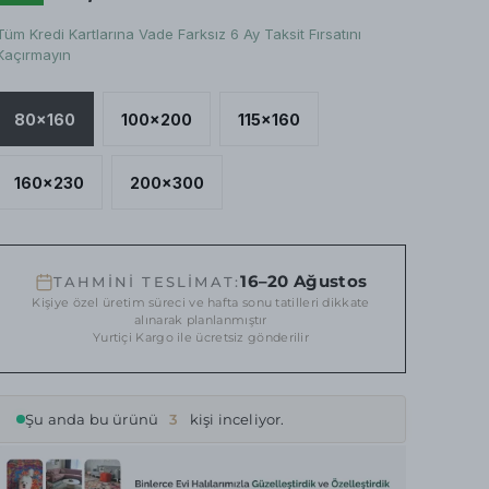
Tüm Kredi Kartlarına Vade Farksız 6 Ay Taksit Fırsatını
Kaçırmayın
80x160
100x200
115x160
160x230
200x300
16–20 Ağustos
TAHMİNİ TESLİMAT:
Kişiye özel üretim süreci ve hafta sonu tatilleri dikkate
alınarak planlanmıştır
Yurtiçi Kargo ile ücretsiz gönderilir
Şu anda bu ürünü
3
kişi inceliyor.