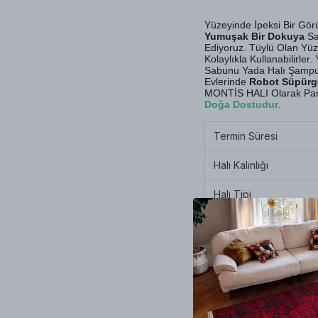
Yüzeyinde İpeksi Bir G
Yumuşak Bir Dokuya
Sah
Ediyoruz. Tüylü Olan Yüz
Kolaylıkla Kullanabilirle
Sabunu Yada Halı Şampuanı
Evlerinde
Robot Süpürg
MONTİS HALI Olarak Pamu
Doğa Dostudur
.
Termin Süresi
Halı Kalınlığı
Halı Tipi
Yıkama & Bakım
İplik Çeşitleri