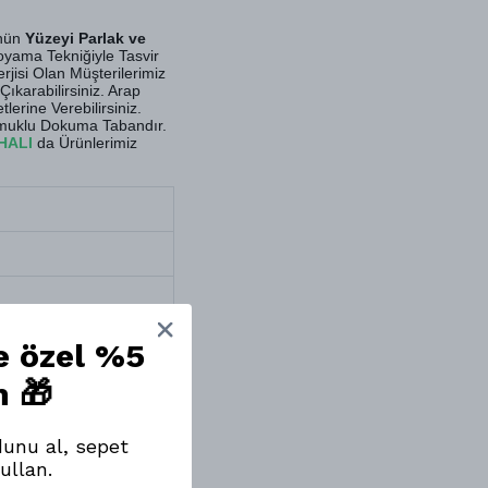
ünün
Yüzeyi Parlak ve
Boyama Tekniğiyle Tasvir
isi Olan Müşterilerimiz
ıkarabilirsiniz. Arap
erine Verebilirsiniz.
amuklu Dokuma Tabandır.
HALI
da Ürünlerimiz
ne özel %5
m 🎁
unu al, sepet
ullan.