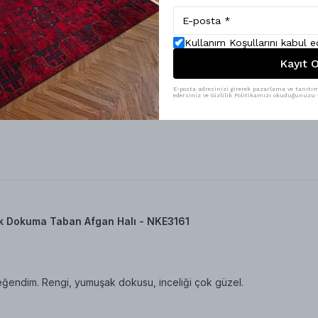
acivert Parlak Yumuşak Dokuma Taba
Kullanım Koşullarını kabul 
Kayıt O
E-posta adresinizi girerek pazarlama ve tanıtım 
edersiniz ve Gizlilik Politikamızı okuduğunuzu v
k Dokuma Taban Afgan Halı - NKE3161
eğendim. Rengi, yumuşak dokusu, inceliği çok güzel.