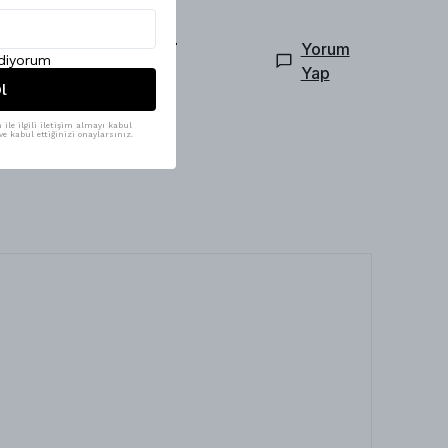
n Çin Halısı -
Yorum
ediyorum
Yap
l
ile ilgili iletişim almayı kabul
e kabul ettiğinizi onaylarsınız.