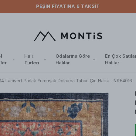
ÜCRETSIZ KARGO
l
Halı
Odalarına Göre
En Çok Satıla
iler
Türleri
Halılar
Halılar
14 Lacivert Parlak Yumuşak Dokuma Taban Çin Halısı - NKE4016