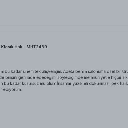
 Klasik Halı - MHT2489
i bu kadar sinem tek alışverişim. Adeta benim salonuma özel bir Üründ
 birisini geri iade edeceğimi söylediğimde memnuniyetle hiçbir sıkınt
n bu kadar kusursuz mu olur? İnsanlar yazık eli dokunması ipek halıl
r ediyorum.