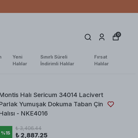
0
n
Yeni
Sınırlı Süreli
Fırsat
Halılar
İndirimli Halılar
Halılar
Montis Halı Sericum 34014 Lacivert
Parlak Yumuşak Dokuma Taban Çin
Halısı - NKE4016
₺ 3,406.44
%
15
₺ 2,887.25