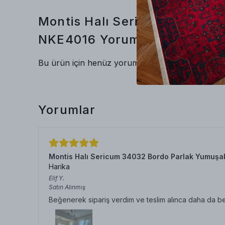
Montis Halı Sericum 34014 L
NKE4016
Yorumlar
Bu ürün için henüz yorum yapılmamış.
Yorumlar
Montis Halı Sericum 34032 Bordo Parlak Yumuşa
Harika
Elif
Y.
Satın Alınmış
Beğenerek sipariş verdim ve teslim alınca daha da b