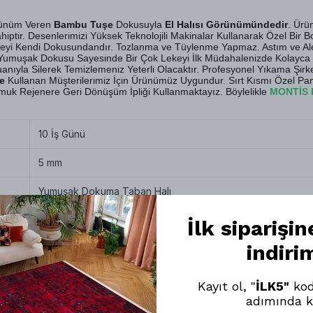
örünüm Veren
Bambu Tuşe
Dokusuyla
El Halısı Görünümündedir
. Ür
iptir. Desenlerimizi Yüksek Teknolojili Makinalar Kullanarak Özel Bir 
eyi Kendi Dokusundandır. Tozlanma ve Tüylenme Yapmaz. Astım ve Alerj
r. Yumuşak Dokusu Sayesinde Bir Çok Lekeyi İlk Müdahalenizde Kolayca Ç
yla Silerek Temizlemeniz Yeterli Olacaktır. Profesyonel Yıkama Şirketl
e
Kullanan Müşterilerimiz İçin Ürünümüz Uygundur. Sırt Kısmı Özel P
k Rejenere Geri Dönüşüm İpliği Kullanmaktayız. Böylelikle
MONTİS 
10 İş Günü
5 mm
Yumuşak Dokuma Taban Halı
Robot Süpürge, Silinebilir ve Profesyonel Temizlik
İlk siparişi
indiri
Pamuk, Polyester
Kayıt ol, "
İLK5"
kod
adımında k