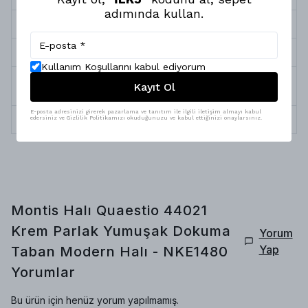
adımında kullan.
Halı Kalınlığı
5 mm
Halı Tipi
Yumuşak Dokuma Taban Halı
Kullanım Koşullarını kabul ediyorum
Yıkama &
Robot Süpürge, Silinebilir ve Profesyonel
Kayıt Ol
Bakım
Temizlik
E-posta adresinizi girerek pazarlama ve tanıtım ile ilgili iletişim almayı kabul
İplik Çeşitleri
Pamuk, Polyester
edersiniz ve Gizlilik Politikamızı okuduğunuzu ve kabul ettiğinizi onaylarsınız.
Montis Halı Quaestio 44021
Krem Parlak Yumuşak Dokuma
Yorum
Yap
Taban Modern Halı - NKE1480
Yorumlar
Bu ürün için henüz yorum yapılmamış.