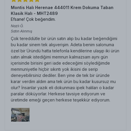
Montis Halı Herenae 444011 Krem Dokuma Taban
Klasik Halı - MHT2489
Efsane! Çok beğendim.
Nazlı
Ö.
Satın Alınmış
Çok tereddütle bir ürün satın alıp bu kadar beğendiğimi
bu kadar sinem tek alışverişim. Adeta benim salonuma
özel bir Üründü hatta telefonla kendilerine ulaşıp iki ürün
satın almak istediğimi memnun kalmazsam aynı gün
içerisinde birisini geri iade edeceğimi söylediğimde
memnuniyetle hiçbir sıkıntı yok ikisini de serip
deneyebilirsiniz dediler. Ben yine de tek bir üründe
karar verdim aldım ama tek ürün bu kadar kusursuz mu
olur? İnsanlar yazık eli dokunması ipek halıları o kadar
paralar döküyorlar. Herkese tavsiye ediyorum ve
üretimde emeği geçen herkese teşekkür ediyorum.