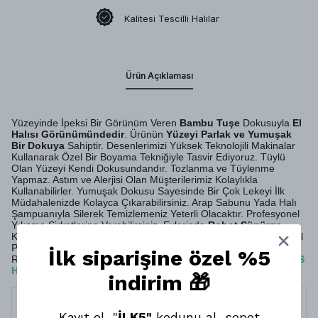
Kalitesi Tescilli Halılar
Ürün Açıklaması
Yüzeyinde İpeksi Bir Görünüm Veren
Bambu Tuşe
Dokusuyla
El
Halısı Görünümündedir
. Ürünün
Yüzeyi Parlak ve Yumuşak
Bir Dokuya
Sahiptir. Desenlerimizi Yüksek Teknolojili Makinalar
Kullanarak Özel Bir Boyama Tekniğiyle Tasvir Ediyoruz. Tüylü
Olan Yüzeyi Kendi Dokusundandır. Tozlanma ve Tüylenme
Yapmaz. Astım ve Alerjisi Olan Müşterilerimiz Kolaylıkla
Kullanabilirler. Yumuşak Dokusu Sayesinde Bir Çok Lekeyi İlk
Müdahalenizde Kolayca Çıkarabilirsiniz. Arap Sabunu Yada Halı
Şampuanıyla Silerek Temizlemeniz Yeterli Olacaktır. Profesyonel
Yıkama Şirketlerine Verebilirsiniz. Evlerinde
Robot Süpürge
Kullanan Müşterilerimiz İçin Ürünümüz Uygundur. Sırt Kısmı Özel
Pamuklu Dokuma Tabandır. MONTİS HALI Olarak Pamuk
İlk siparişine özel %5
Rejenere Geri Dönüşüm İpliği Kullanmaktayız. Böylelikle
MONTİS
HALI
da Ürünlerimiz
Doğa Dostudur
.
indirim 🎁
Termin
10 İş Günü
Süresi
Kayıt ol, "
İLK5"
kodunu al, sepet