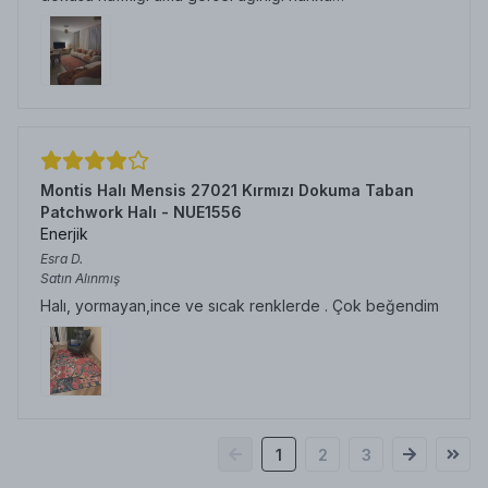
Montis Halı Mensis 27021 Kırmızı Dokuma Taban
Patchwork Halı - NUE1556
Enerjik
Esra
D.
Satın Alınmış
Halı, yormayan,ince ve sıcak renklerde . Çok beğendim
1
2
3