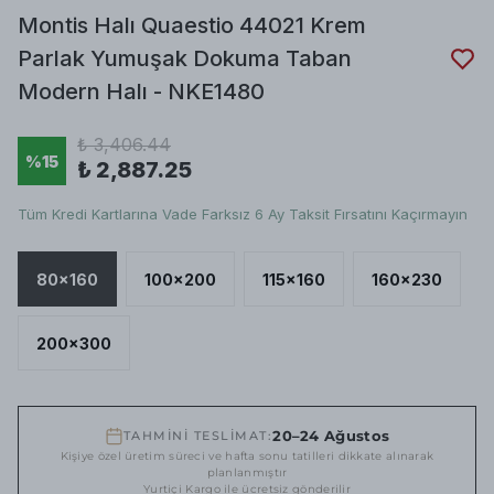
Montis Halı Quaestio 44021 Krem
Parlak Yumuşak Dokuma Taban
Modern Halı - NKE1480
₺ 3,406.44
%
15
₺ 2,887.25
Tüm Kredi Kartlarına Vade Farksız 6 Ay Taksit Fırsatını Kaçırmayın
80x160
100x200
115x160
160x230
200x300
20–24 Ağustos
TAHMİNİ TESLİMAT:
Kişiye özel üretim süreci ve hafta sonu tatilleri dikkate alınarak
planlanmıştır
Yurtiçi Kargo ile ücretsiz gönderilir