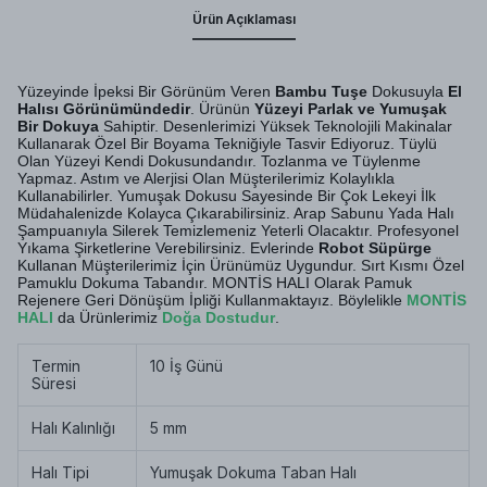
Ürün Açıklaması
Yüzeyinde İpeksi Bir Görünüm Veren
Bambu Tuşe
Dokusuyla
El
Halısı Görünümündedir
. Ürünün
Yüzeyi Parlak ve Yumuşak
Bir Dokuya
Sahiptir. Desenlerimizi Yüksek Teknolojili Makinalar
Kullanarak Özel Bir Boyama Tekniğiyle Tasvir Ediyoruz. Tüylü
Olan Yüzeyi Kendi Dokusundandır. Tozlanma ve Tüylenme
Yapmaz. Astım ve Alerjisi Olan Müşterilerimiz Kolaylıkla
Kullanabilirler. Yumuşak Dokusu Sayesinde Bir Çok Lekeyi İlk
Müdahalenizde Kolayca Çıkarabilirsiniz. Arap Sabunu Yada Halı
Şampuanıyla Silerek Temizlemeniz Yeterli Olacaktır. Profesyonel
Yıkama Şirketlerine Verebilirsiniz. Evlerinde
Robot Süpürge
Kullanan Müşterilerimiz İçin Ürünümüz Uygundur. Sırt Kısmı Özel
Pamuklu Dokuma Tabandır. MONTİS HALI Olarak Pamuk
Rejenere Geri Dönüşüm İpliği Kullanmaktayız. Böylelikle
MONTİS
HALI
da Ürünlerimiz
Doğa Dostudur
.
Termin
10 İş Günü
Süresi
Halı Kalınlığı
5 mm
Halı Tipi
Yumuşak Dokuma Taban Halı