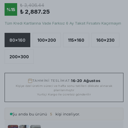
₺ 3,406.44
%
15
₺ 2,887.25
Tüm Kredi Kartlarına Vade Farksız 6 Ay Taksit Fırsatını Kaçırmayın
80x160
100x200
115x160
160x230
200x300
16–20 Ağustos
TAHMİNİ TESLİMAT:
Kişiye özel üretim süreci ve hafta sonu tatilleri dikkate alınarak
planlanmıştır
Yurtiçi Kargo ile ücretsiz gönderilir
Şu anda bu ürünü
5
kişi inceliyor.