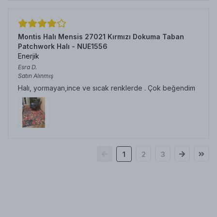
Montis Halı Mensis 27021 Kırmızı Dokuma Taban
Patchwork Halı - NUE1556
Enerjik
Esra
D.
Satın Alınmış
Halı, yormayan,ince ve sıcak renklerde . Çok beğendim
1
2
3