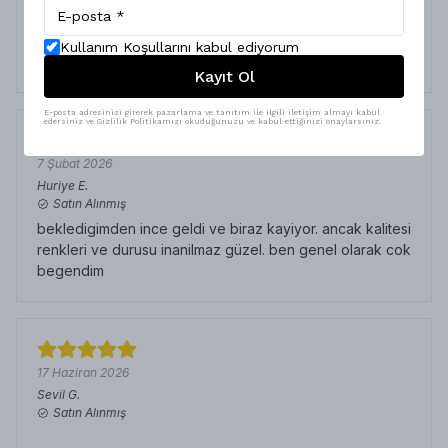
Ülay
T.
Satın Alınmış
Kullanım Koşullarını kabul ediyorum
Yumuşak ince acaip şık bir halı gerçekten bayıldım
Kayıt Ol
E-posta adresinizi girerek pazarlama ve tanıtım ile ilgili iletişim almayı kabul
edersiniz ve Gizlilik Politikamızı okuduğunuzu ve kabul ettiğinizi onaylarsınız.
7 Şubat 2026
Huriye
E.
Satın Alınmış
bekledigimden ince geldi ve biraz kayiyor. ancak kalitesi
renkleri ve durusu inanilmaz güzel. ben genel olarak cok
begendim
17 Haziran 2026
Sevil
G.
Satın Alınmış