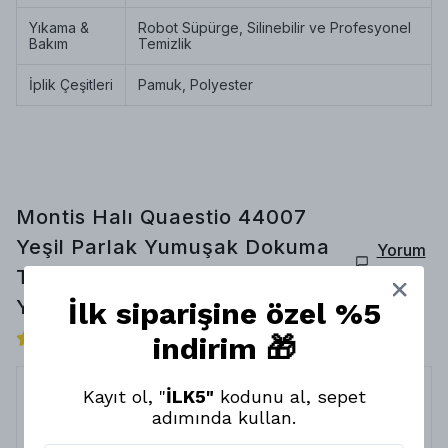
Yıkama &
Robot Süpürge, Silinebilir ve Profesyonel
Bakım
Temizlik
İplik Çeşitleri
Pamuk, Polyester
Montis Halı Quaestio 44007
Yeşil Parlak Yumuşak Dokuma
Yorum
Yap
Taban Modern Halı - NKE3966
Yorumlar
İlk siparişine özel %5
indirim 🎁
7 değerlendirmeye göre
Kayıt ol, "
İLK5"
kodunu al, sepet
adımında kullan.
Bayıldım
7 Nisan 2026