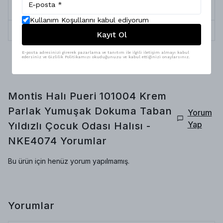
Yıkama &
Robot Süpürge, Silinebilir ve Profesyonel
Bakım
Temizlik
Kullanım Koşullarını kabul ediyorum
İplik Çeşitleri
Pamuk, Polyester
Kayıt Ol
E-posta adresinizi girerek pazarlama ve tanıtım ile ilgili iletişim almayı kabul
edersiniz ve Gizlilik Politikamızı okuduğunuzu ve kabul ettiğinizi onaylarsınız.
Montis Halı Pueri 101004 Krem
Parlak Yumuşak Dokuma Taban
Yorum
Yap
Yıldızlı Çocuk Odası Halısı -
NKE4074
Yorumlar
Bu ürün için henüz yorum yapılmamış.
Yorumlar