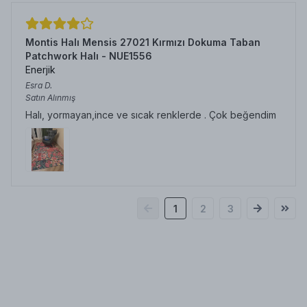
Montis Halı Mensis 27021 Kırmızı Dokuma Taban
Patchwork Halı - NUE1556
Enerjik
Esra
D.
Satın Alınmış
Halı, yormayan,ince ve sıcak renklerde . Çok beğendim
1
2
3