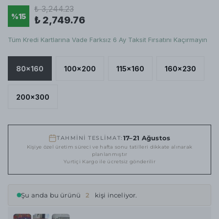
₺ 3,244.23
%
15
₺ 2,749.76
Tüm Kredi Kartlarına Vade Farksız 6 Ay Taksit Fırsatını Kaçırmayın
80x160
100x200
115x160
160x230
200x300
17–21 Ağustos
TAHMİNİ TESLİMAT:
Kişiye özel üretim süreci ve hafta sonu tatilleri dikkate alınarak
planlanmıştır
Yurtiçi Kargo ile ücretsiz gönderilir
Şu anda bu ürünü
2
kişi inceliyor.