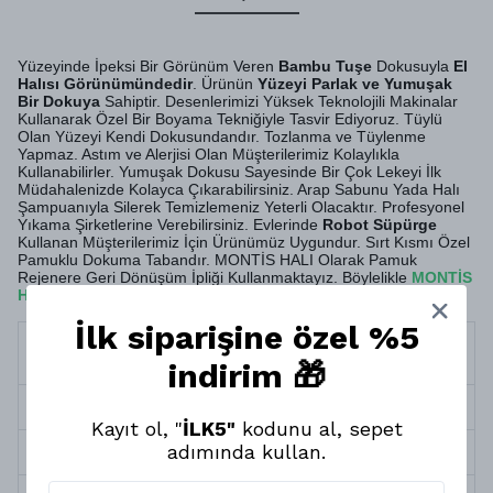
Yüzeyinde İpeksi Bir Görünüm Veren
Bambu Tuşe
Dokusuyla
El
Halısı Görünümündedir
. Ürünün
Yüzeyi Parlak ve Yumuşak
Bir Dokuya
Sahiptir. Desenlerimizi Yüksek Teknolojili Makinalar
Kullanarak Özel Bir Boyama Tekniğiyle Tasvir Ediyoruz. Tüylü
Olan Yüzeyi Kendi Dokusundandır. Tozlanma ve Tüylenme
Yapmaz. Astım ve Alerjisi Olan Müşterilerimiz Kolaylıkla
Kullanabilirler. Yumuşak Dokusu Sayesinde Bir Çok Lekeyi İlk
Müdahalenizde Kolayca Çıkarabilirsiniz. Arap Sabunu Yada Halı
Şampuanıyla Silerek Temizlemeniz Yeterli Olacaktır. Profesyonel
Yıkama Şirketlerine Verebilirsiniz. Evlerinde
Robot Süpürge
Kullanan Müşterilerimiz İçin Ürünümüz Uygundur. Sırt Kısmı Özel
Pamuklu Dokuma Tabandır. MONTİS HALI Olarak Pamuk
Rejenere Geri Dönüşüm İpliği Kullanmaktayız. Böylelikle
MONTİS
HALI
da Ürünlerimiz
Doğa Dostudur
.
İlk siparişine özel %5
Termin
10 İş Günü
Süresi
indirim 🎁
Halı Kalınlığı
5 mm
Kayıt ol, "
İLK5"
kodunu al, sepet
adımında kullan.
Halı Tipi
Yumuşak Dokuma Taban Halı