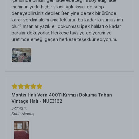
içerisinde birisini geri iade edeceğimi söylediğimde
memnuniyetle hiçbir sıkıntı yok ikisini de serip
deneyebilirsiniz dediler. Ben yine de tek bir üründe
karar verdim aldım ama tek ürün bu kadar kusursuz mu
olur? İnsanlar yazık eli dokunması ipek halıları o kadar
paralar döküyorlar. Herkese tavsiye ediyorum ve
üretimde emeği geçen herkese teşekkür ediyorum.
Montis Halı Vera 40011 Kırmızı Dokuma Taban
Vintage Halı - NUE3162
Damla
Y.
Satın Alınmış