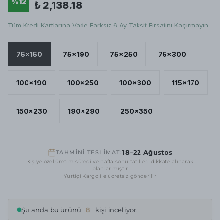
%
12
₺ 2,138.18
Tüm Kredi Kartlarına Vade Farksız 6 Ay Taksit Fırsatını Kaçırmayın
75x150
75x190
75x250
75x300
100x190
100x250
100x300
115x170
150x230
190x290
250x350
18–22 Ağustos
TAHMİNİ TESLİMAT:
Kişiye özel üretim süreci ve hafta sonu tatilleri dikkate alınarak
planlanmıştır
Yurtiçi Kargo ile ücretsiz gönderilir
Şu anda bu ürünü
8
kişi inceliyor.