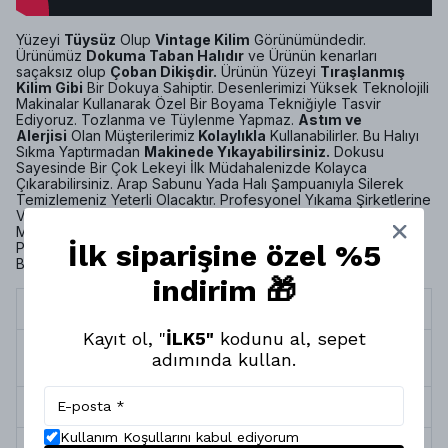
Yüzeyi
Tüysüz
Olup
Vintage Kilim
Görünümündedir.
Ürünümüz
Dokuma Taban Halıdır
ve Ürünün kenarları
saçaksız olup
Çoban Dikişdir.
Ürünün Yüzeyi
Tıraşlanmış
Kilim Gibi
Bir Dokuya Sahiptir. Desenlerimizi Yüksek Teknolojili
Makinalar Kullanarak Özel Bir Boyama Tekniğiyle Tasvir
Ediyoruz. Tozlanma ve Tüylenme Yapmaz.
Astım ve
Alerjisi
Olan Müşterilerimiz
Kolaylıkla
Kullanabilirler. Bu Halıyı
Sıkma Yaptırmadan
Makinede Yıkayabilirsiniz.
Dokusu
Sayesinde Bir Çok Lekeyi İlk Müdahalenizde Kolayca
Çıkarabilirsiniz. Arap Sabunu Yada Halı Şampuanıyla Silerek
Temizlemeniz Yeterli Olacaktır. Profesyonel Yıkama Şirketlerine
Verebilirsiniz. Evlerinde
Robot Süpürge
Kullanan
Müşterilerimiz İçin Ürünümüz Uygundur. MONTİS HALI Olarak
İlk siparişine özel %5
Pamuk Rejenere Geri Dönüşüm İpliği Kullanmaktayız.
Böylelikle
MONTİS HALI
da Ürünlerimiz
Doğa Dostudur
.
indirim 🎁
Termin Süresi
10 İş Günü
Kayıt ol, "
İLK5"
kodunu al, sepet
Halının Kenar
Çoban Dikiş (Saçaksız)
adımında kullan.
Türü
Halı Tipi
Dokuma Taban Halı
Kullanım Koşullarını kabul ediyorum
Yıkama &
Makinada Yıkanabilir, Robot Süpürgeye