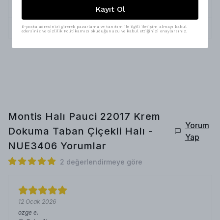
Bakım
Uygundur
Kayıt Ol
İplik Çeşitleri
Pamuk, Polyester
E-posta adresinizi girerek pazarlama ve tanıtım ile ilgili iletişim almayı kabul
edersiniz ve Gizlilik Politikamızı okuduğunuzu ve kabul ettiğinizi onaylarsınız.
Montis Halı Pauci 22017 Krem
Yorum
Dokuma Taban Çiçekli Halı -
Yap
NUE3406
Yorumlar
2 değerlendirmeye göre
12 Ocak 2026
ozge
e.