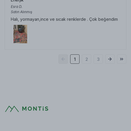
Esra
D.
Satın Alınmış
Halı, yormayan,ince ve sıcak renklerde . Çok beğendim
1
2
3