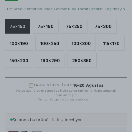
Tüm Kredi Kartlarına Vade Farksız 6 Ay Taksit Fırsatını Kaçırmayın
75x150
75x190
75x250
75x300
100x190
100x250
100x300
115x170
150x230
190x290
250x350
16–20 Ağustos
TAHMİNİ TESLİMAT:
Kişiye özel üretim süreci ve hafta sonu tatilleri dikkate alınarak
planlanmıştır
Yurtiçi Kargo ile ücretsiz gönderilir
Şu anda bu ürünü
5
kişi inceliyor.