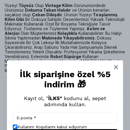
Yüzeyi
Tüysüz
Olup
Vintage Kilim
Görünümündedir.
Ürünümüz
Dokuma Taban Halıdır
ve Ürünün kenarları
saçaksız olup
Çoban Dikişdir.
Ürünün Yüzeyi
Tıraşlanmış
Kilim Gibi
Bir Dokuya Sahiptir. Desenlerimizi Yüksek Teknolojili
Makinalar Kullanarak Özel Bir Boyama Tekniğiyle Tasvir
Ediyoruz. Tozlanma ve Tüylenme Yapmaz.
Astım ve
Alerjisi
Olan Müşterilerimiz
Kolaylıkla
Kullanabilirler. Bu Halıyı
Sıkma Yaptırmadan
Makinede Yıkayabilirsiniz.
Dokusu
Sayesinde Bir Çok Lekeyi İlk Müdahalenizde Kolayca
Çıkarabilirsiniz. Arap Sabunu Yada Halı Şampuanıyla Silerek
Temizlemeniz Yeterli Olacaktır. Profesyonel Yıkama Şirketlerine
Verebilirsiniz. Evlerinde
Robot Süpürge
Kullanan
Müşterilerimiz İçin Ürünümüz Uygundur. MONTİS HALI Olarak
Pamuk Rejenere Geri Dönüşüm İpliği Kullanmaktayız.
Böylelikle
MONTİS HALI
da Ürünlerimiz
Doğa Dostudur
.
İlk siparişine özel %5
indirim 🎁
Termin Süresi
10 İş Günü
Halının Kenar
Çoban Dikiş (Saçaksız)
Kayıt ol, "
İLK5"
kodunu al, sepet
Türü
adımında kullan.
Halı Tipi
Dokuma Taban Halı
Yıkama &
Makinada Yıkanabilir, Robot Süpürgeye
Kullanım Koşullarını kabul ediyorum
Bakım
Uygundur