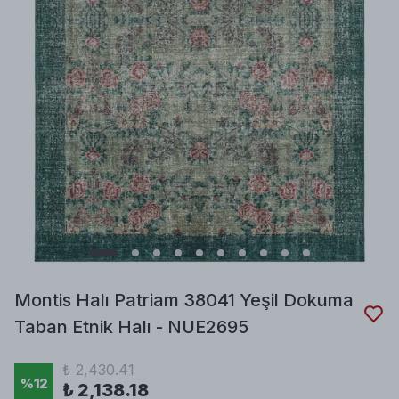
Montis Halı Patriam 38041 Yeşil Dokuma
Taban Etnik Halı - NUE2695
₺ 2,430.41
%
12
₺ 2,138.18