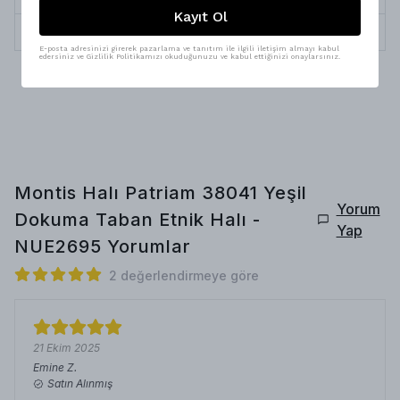
Kayıt Ol
İplik Çeşitleri
Pamuk, Polyester
E-posta adresinizi girerek pazarlama ve tanıtım ile ilgili iletişim almayı kabul
edersiniz ve Gizlilik Politikamızı okuduğunuzu ve kabul ettiğinizi onaylarsınız.
Montis Halı Patriam 38041 Yeşil
Yorum
Dokuma Taban Etnik Halı -
Yap
NUE2695
Yorumlar
2 değerlendirmeye göre
21 Ekim 2025
Emine
Z.
Satın Alınmış