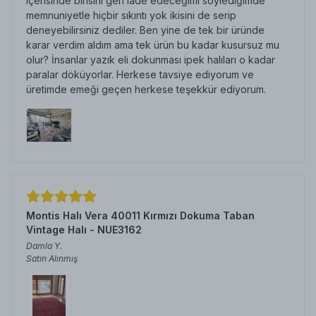
içerisinde birisini geri iade edeceğimi söylediğimde
memnuniyetle hiçbir sıkıntı yok ikisini de serip
deneyebilirsiniz dediler. Ben yine de tek bir üründe
karar verdim aldım ama tek ürün bu kadar kusursuz mu
olur? İnsanlar yazık eli dokunması ipek halıları o kadar
paralar döküyorlar. Herkese tavsiye ediyorum ve
üretimde emeği geçen herkese teşekkür ediyorum.
Montis Halı Vera 40011 Kırmızı Dokuma Taban
Vintage Halı - NUE3162
Damla
Y.
Satın Alınmış