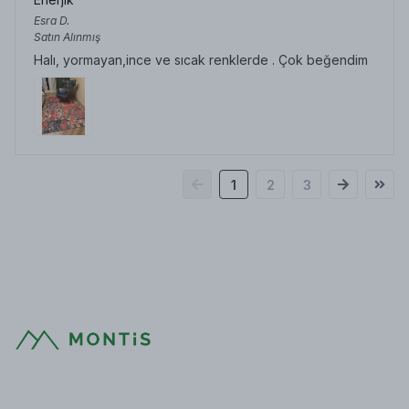
Esra
D.
Satın Alınmış
Halı, yormayan,ince ve sıcak renklerde . Çok beğendim
1
2
3