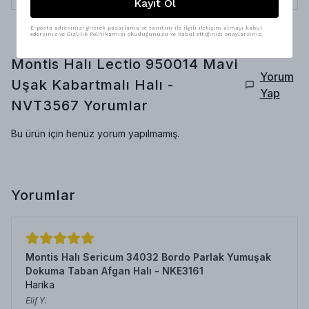
Kayıt Ol
E-posta adresinizi girerek pazarlama ve tanıtım ile ilgili iletişim almayı kabul
edersiniz ve Gizlilik Politikamızı okuduğunuzu ve kabul ettiğinizi onaylarsınız.
Montis Halı Lectio 950014 Mavi
Yorum
Uşak Kabartmalı Halı -
Yap
NVT3567
Yorumlar
Bu ürün için henüz yorum yapılmamış.
Yorumlar
Montis Halı Sericum 34032 Bordo Parlak Yumuşak
Dokuma Taban Afgan Halı - NKE3161
Harika
Elif
Y.