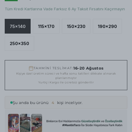
Tüm Kredi Kartlarına Vade Farksız 6 Ay Taksit Fırsatını Kaçırmayın
75x140
115x170
150x230
190x290
250x350
16–20 Ağustos
TAHMİNİ TESLİMAT:
Kişiye özel üretim süreci ve hafta sonu tatilleri dikkate alınarak
planlanmıştır
Yurtiçi Kargo ile ücretsiz gönderilir
Şu anda bu ürünü
4
kişi inceliyor.