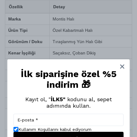
Özellik
Detay
Marka
Montis Halı
Ürün Tipi
Özel Kabartmalı Halı
Görünüm / Doku
Tıraşlanmış Yün Halı Gibi
Kenar İşçiliği
Saçaksız, Çoban Dikiş
İplik Türü
Pamuk, Polyester ve Jüt
İlk siparişine özel %5
Sağlık ve Alerji
Antialerjik (Toz ve tüy yapmaz)
indirim 🎁
Robot Süpürge
Tam Uyumlu
Uyumu
Kayıt ol, "
İLK5"
kodunu al, sepet
Temizlik ve Bakım
Silinerek kolay temizlenir
adımında kullan.
Doğa dostu iplik, yüksek/alçak efektli
Üretim Özelliği
dokuma, yüksek teknolojili özel
boyama
Kullanım Koşullarını kabul ediyorum
Termin Süresi
10 İş Günü