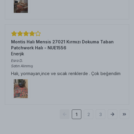
Montis Halı Mensis 27021 Kırmızı Dokuma Taban
Patchwork Halı - NUE1556
Enerjik
Esra
D.
Satın Alınmış
Halı, yormayan,ince ve sıcak renklerde . Çok beğendim
1
2
3