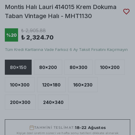
Montis Halı Lauri 414015 Krem Dokuma
Taban Vintage Halı - MHT1130
₺ 2,905.88
%
20
₺ 2,324.70
Tüm Kredi Kartlarına Vade Farksız 6 Ay Taksit Fırsatını Kaçırmayın
80x150
80x200
80x300
100x200
100x300
120x180
160x230
200x300
240x340
18–22 Ağustos
TAHMİNİ TESLİMAT:
Kişiye özel üretim süreci ve hafta sonu tatilleri dikkate alınarak