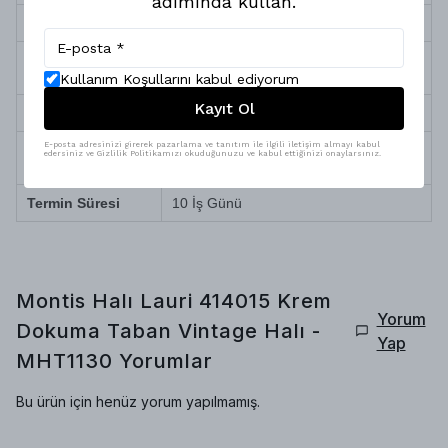
adımında kullan.
Sağlık ve Alerji
Antialerjik (Toz ve tüy yapmaz)
Robot Süpürge
Tam Uyumlu
Uyumu
Kullanım Koşullarını kabul ediyorum
Kayıt Ol
Temizlik ve Bakım
Silinerek kolay temizlenir
E-posta adresinizi girerek pazarlama ve tanıtım ile ilgili iletişim almayı kabul
Doğa dostu iplik, yüksek teknolojili özel
edersiniz ve Gizlilik Politikamızı okuduğunuzu ve kabul ettiğinizi onaylarsınız.
Üretim Özelliği
boyama
Termin Süresi
10 İş Günü
Montis Halı Lauri 414015 Krem
Yorum
Dokuma Taban Vintage Halı -
Yap
MHT1130
Yorumlar
Bu ürün için henüz yorum yapılmamış.