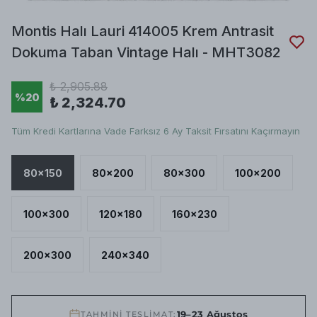
Montis Halı Lauri 414005 Krem Antrasit
Dokuma Taban Vintage Halı - MHT3082
₺ 2,905.88
%
20
₺ 2,324.70
Tüm Kredi Kartlarına Vade Farksız 6 Ay Taksit Fırsatını Kaçırmayın
80x150
80x200
80x300
100x200
100x300
120x180
160x230
200x300
240x340
19–23 Ağustos
TAHMİNİ TESLİMAT: