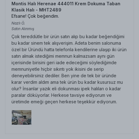
Montis Halı Herenae 444011 Krem Dokuma Taban
Klasik Halı - MHT2489
Efsane! Çok beğendim.
Nazlı
Ö.
Satın Alınmış
Çok tereddütle bir ürün satın alıp bu kadar beğendiğimi
bu kadar sinem tek alışverişim. Adeta benim salonuma
özel bir Üründü hatta telefonla kendilerine ulaşıp iki ürün
satın almak istediğimi memnun kalmazsam aynı gün
içerisinde birisini geri iade edeceğimi söylediğimde
memnuniyetle hiçbir sıkıntı yok ikisini de serip
deneyebilirsiniz dediler. Ben yine de tek bir üründe
karar verdim aldım ama tek ürün bu kadar kusursuz mu
olur? İnsanlar yazık eli dokunması ipek halıları o kadar
paralar döküyorlar. Herkese tavsiye ediyorum ve
üretimde emeği geçen herkese teşekkür ediyorum.