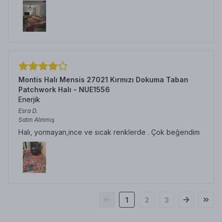
Montis Halı Mensis 27021 Kırmızı Dokuma Taban
Patchwork Halı - NUE1556
Enerjik
Esra
D.
Satın Alınmış
Halı, yormayan,ince ve sıcak renklerde . Çok beğendim
1
2
3