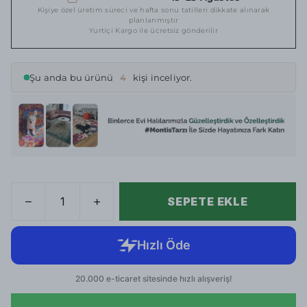
Kişiye özel üretim süreci ve hafta sonu tatilleri dikkate alınarak
planlanmıştır
Yurtiçi Kargo ile ücretsiz gönderilir
Şu anda bu ürünü
4
kişi inceliyor.
SEPETE EKLE