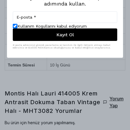
ve Polyester
adımında kullan.
Sağlık ve Alerji
Antialerjik (Toz ve tüy yapmaz)
Robot Süpürge
Tam Uyumlu
Kullanım Koşullarını kabul ediyorum
Uyumu
Kayıt Ol
Temizlik ve Bakım
Silinerek kolay temizlenir
E-posta adresinizi girerek pazarlama ve tanıtım ile ilgili iletişim almayı kabul
edersiniz ve Gizlilik Politikamızı okuduğunuzu ve kabul ettiğinizi onaylarsınız.
Doğa dostu iplik, yüksek teknolojili özel
Üretim Özelliği
boyama
Termin Süresi
10 İş Günü
Montis Halı Lauri 414005 Krem
Yorum
Antrasit Dokuma Taban Vintage
Yap
Halı - MHT3082
Yorumlar
Bu ürün için henüz yorum yapılmamış.