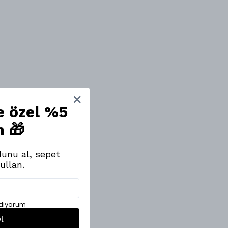
ne özel %5
m 🎁
unu al, sepet
ullan.
ediyorum
l