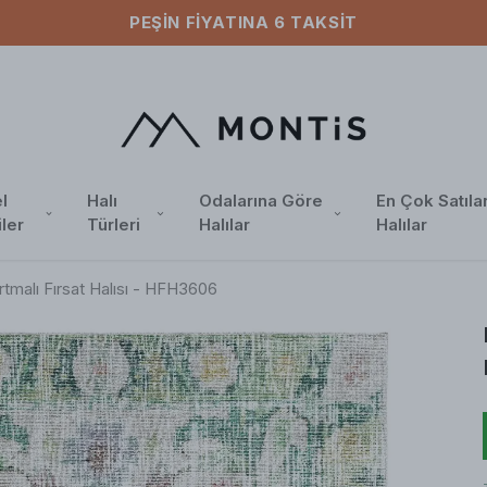
PEŞIN FIYATINA 6 TAKSIT
l
Halı
Odalarına Göre
En Çok Satıla
iler
Türleri
Halılar
Halılar
tmalı Fırsat Halısı - HFH3606