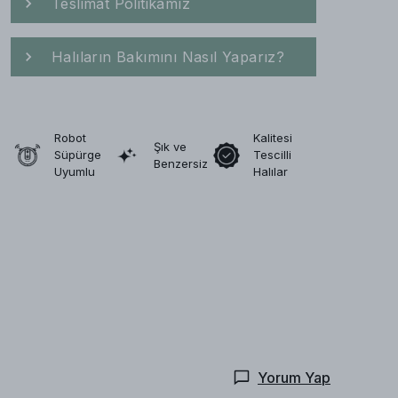
Teslimat Politikamız
Halıların Bakımını Nasıl Yaparız?
Robot
Kalitesi
Şık ve
Süpürge
Tescilli
Benzersiz
Uyumlu
Halılar
Yorum Yap