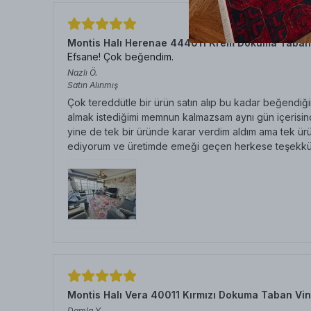
Montis Halı Herenae 444011 Krem Dokuma Taban
Efsane! Çok beğendim.
Nazlı
Ö.
Satın Alınmış
Çok tereddütle bir ürün satın alıp bu kadar beğendiğim
almak istediğimi memnun kalmazsam aynı gün içerisinde
yine de tek bir üründe karar verdim aldım ama tek ürü
ediyorum ve üretimde emeği geçen herkese teşekkü
Montis Halı Vera 40011 Kırmızı Dokuma Taban Vin
Damla
Y.