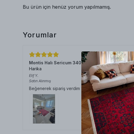
Bu ürün için henüz yorum yapılmamış.
Yorumlar
Montis Halı Sericum 34032 Bordo Parlak Yumuşa
Harika
Elif
Y.
Satın Alınmış
Beğenerek sipariş verdim ve teslim alınca daha da b