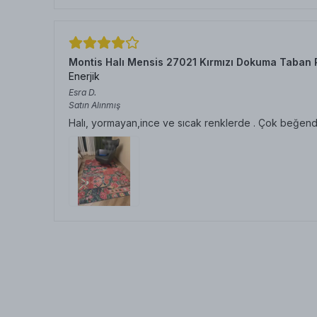
Montis Halı Mensis 27021 Kırmızı Dokuma Taban 
Enerjik
Esra
D.
Satın Alınmış
Halı, yormayan,ince ve sıcak renklerde . Çok beğen