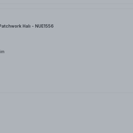
Patchwork Halı - NUE1556
dim