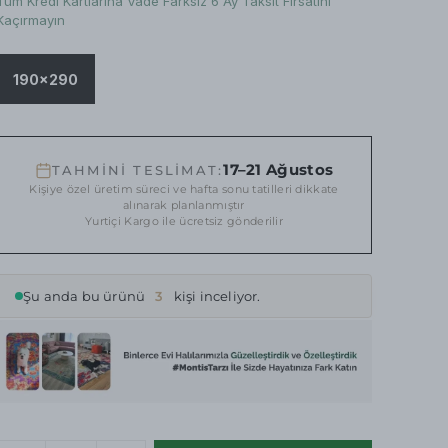
Tüm Kredi Kartlarına Vade Farksız 6 Ay Taksit Fırsatını
Kaçırmayın
190x290
17–21 Ağustos
TAHMİNİ TESLİMAT:
Kişiye özel üretim süreci ve hafta sonu tatilleri dikkate
alınarak planlanmıştır
Yurtiçi Kargo ile ücretsiz gönderilir
Şu anda bu ürünü
3
kişi inceliyor.