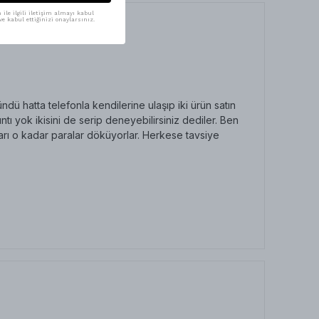
ile ilgili iletişim almayı kabul
e kabul ettiğinizi onaylarsınız.
ü hatta telefonla kendilerine ulaşıp iki ürün satın
ı yok ikisini de serip deneyebilirsiniz dediler. Ben
arı o kadar paralar döküyorlar. Herkese tavsiye