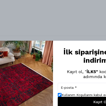
k Dokuma Taban Afgan Halı - NKE3161
İlk siparişi
indiri
eğendim. Rengi, yumuşak dokusu, inceliği çok güzel.
Kayıt ol, "
İLK5"
kod
adımında k
Kullanım Koşullarını kabul 
Kayıt O