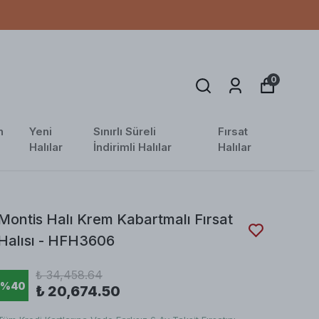
0
n
Yeni
Sınırlı Süreli
Fırsat
Halılar
İndirimli Halılar
Halılar
Montis Halı Krem Kabartmalı Fırsat
Halısı - HFH3606
₺ 34,458.64
%
40
₺ 20,674.50