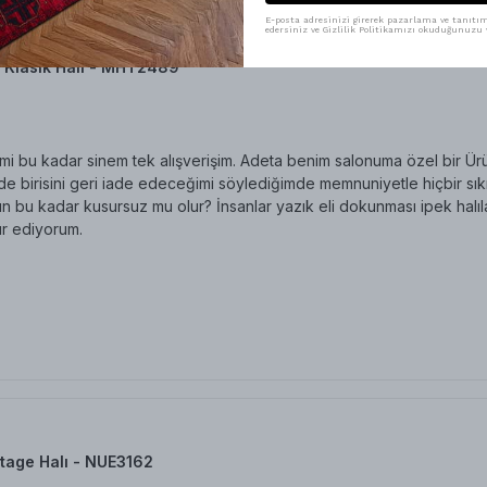
E-posta adresinizi girerek pazarlama ve tanıtım 
edersiniz ve Gizlilik Politikamızı okuduğunuzu v
 Klasik Halı - MHT2489
i bu kadar sinem tek alışverişim. Adeta benim salonuma özel bir Üründ
 birisini geri iade edeceğimi söylediğimde memnuniyetle hiçbir sıkınt
n bu kadar kusursuz mu olur? İnsanlar yazık eli dokunması ipek halıl
r ediyorum.
tage Halı - NUE3162