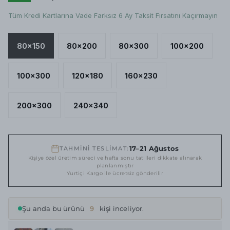
Tüm Kredi Kartlarına Vade Farksız 6 Ay Taksit Fırsatını Kaçırmayın
80x150
80x200
80x300
100x200
100x300
120x180
160x230
200x300
240x340
17–21 Ağustos
TAHMİNİ TESLİMAT:
Kişiye özel üretim süreci ve hafta sonu tatilleri dikkate alınarak
planlanmıştır
Yurtiçi Kargo ile ücretsiz gönderilir
Şu anda bu ürünü
9
kişi inceliyor.