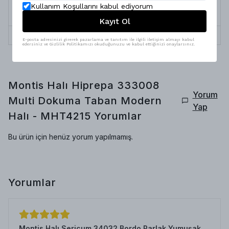
Kullanım Koşullarını kabul ediyorum
Doğa dostu iplik, yüksek teknolojili özel
Üretim Özelliği
boyama
Kayıt Ol
Termin Süresi
10 İş Günü
E-posta adresinizi girerek pazarlama ve tanıtım ile ilgili iletişim almayı kabul
edersiniz ve Gizlilik Politikamızı okuduğunuzu ve kabul ettiğinizi onaylarsınız.
Montis Halı Hiprepa 333008
Yorum
Multi Dokuma Taban Modern
Yap
Halı - MHT4215
Yorumlar
Bu ürün için henüz yorum yapılmamış.
Yorumlar
Montis Halı Sericum 34032 Bordo Parlak Yumuşak