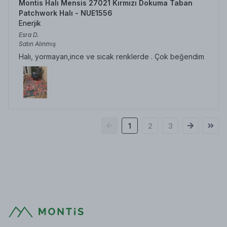
Montis Halı Mensis 27021 Kırmızı Dokuma Taban
Patchwork Halı - NUE1556
Enerjik
Esra
D.
Satın Alınmış
Halı, yormayan,ince ve sıcak renklerde . Çok beğendim
1
2
3