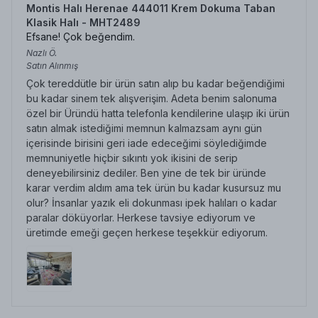
Montis Halı Herenae 444011 Krem Dokuma Taban
Klasik Halı - MHT2489
Efsane! Çok beğendim.
Nazlı
Ö.
Satın Alınmış
Çok tereddütle bir ürün satın alıp bu kadar beğendiğimi
bu kadar sinem tek alışverişim. Adeta benim salonuma
özel bir Üründü hatta telefonla kendilerine ulaşıp iki ürün
satın almak istediğimi memnun kalmazsam aynı gün
içerisinde birisini geri iade edeceğimi söylediğimde
memnuniyetle hiçbir sıkıntı yok ikisini de serip
deneyebilirsiniz dediler. Ben yine de tek bir üründe
karar verdim aldım ama tek ürün bu kadar kusursuz mu
olur? İnsanlar yazık eli dokunması ipek halıları o kadar
paralar döküyorlar. Herkese tavsiye ediyorum ve
üretimde emeği geçen herkese teşekkür ediyorum.