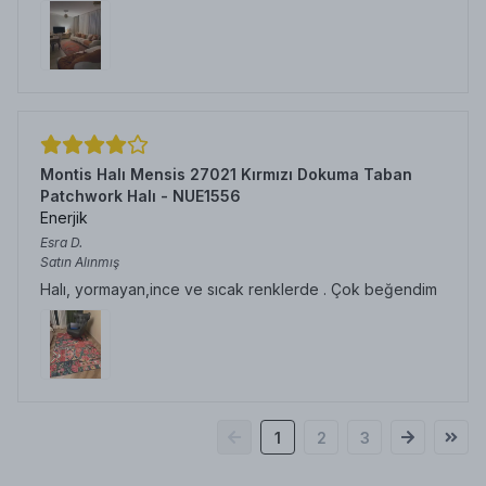
Montis Halı Mensis 27021 Kırmızı Dokuma Taban
Patchwork Halı - NUE1556
Enerjik
Esra
D.
Satın Alınmış
Halı, yormayan,ince ve sıcak renklerde . Çok beğendim
1
2
3