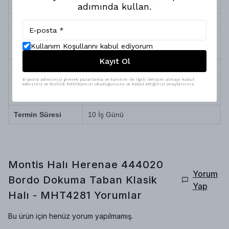
ve Polyester
adımında kullan.
Sağlık ve Alerji
Antialerjik (Toz ve tüy yapmaz)
Robot Süpürge
Tam Uyumlu
Kullanım Koşullarını kabul ediyorum
Uyumu
Kayıt Ol
Temizlik ve Bakım
Silinerek kolay temizlenir
E-posta adresinizi girerek pazarlama ve tanıtım ile ilgili iletişim almayı kabul
edersiniz ve Gizlilik Politikamızı okuduğunuzu ve kabul ettiğinizi onaylarsınız.
Doğa dostu iplik, yüksek teknolojili özel
Üretim Özelliği
boyama
Termin Süresi
10 İş Günü
Montis Halı Herenae 444020
Yorum
Bordo Dokuma Taban Klasik
Yap
Halı - MHT4281
Yorumlar
Bu ürün için henüz yorum yapılmamış.