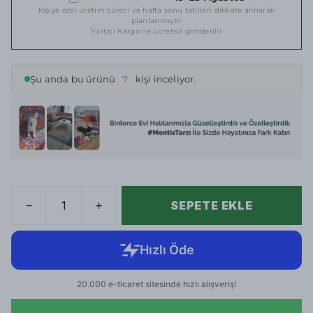
Kişiye özel üretim süreci ve hafta sonu tatilleri dikkate alınarak
planlanmıştır
Yurtiçi Kargo ile ücretsiz gönderilir
Şu anda bu ürünü
7
kişi inceliyor.
SEPETE EKLE