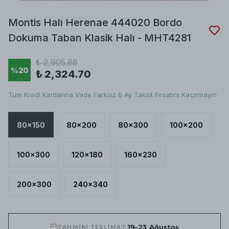
Montis Halı Herenae 444020 Bordo
Dokuma Taban Klasik Halı - MHT4281
₺ 2,905.88
%
20
₺ 2,324.70
Tüm Kredi Kartlarına Vade Farksız 6 Ay Taksit Fırsatını Kaçırmayın
80x150
80x200
80x300
100x200
100x300
120x180
160x230
200x300
240x340
19–23 Ağustos
TAHMİNİ TESLİMAT: