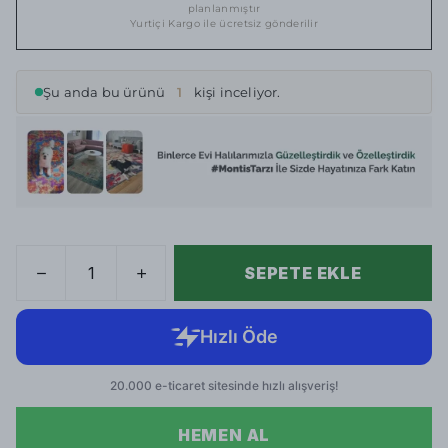
planlanmıştır
Yurtiçi Kargo ile ücretsiz gönderilir
Şu anda bu ürünü
1
kişi inceliyor.
SEPETE EKLE
HEMEN AL