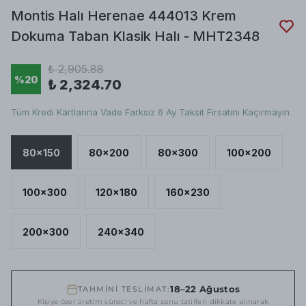
Montis Halı Herenae 444013 Krem
Dokuma Taban Klasik Halı - MHT2348
₺ 2,905.88
%
20
₺ 2,324.70
Tüm Kredi Kartlarına Vade Farksız 6 Ay Taksit Fırsatını Kaçırmayın
80x150
80x200
80x300
100x200
100x300
120x180
160x230
200x300
240x340
18–22 Ağustos
TAHMİNİ TESLİMAT:
Kişiye özel üretim süreci ve hafta sonu tatilleri dikkate alınarak