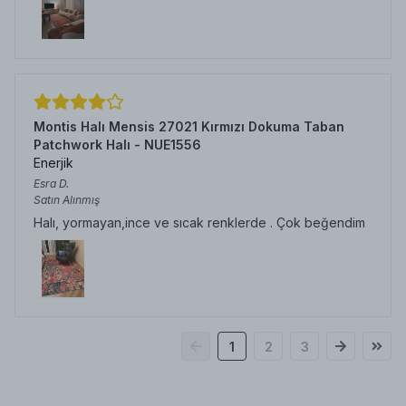
Montis Halı Mensis 27021 Kırmızı Dokuma Taban
Patchwork Halı - NUE1556
Enerjik
Esra
D.
Satın Alınmış
Halı, yormayan,ince ve sıcak renklerde . Çok beğendim
1
2
3