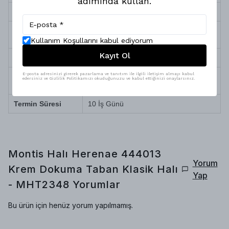
adımında kullan.
Sağlık ve Alerji
Antialerjik (Toz ve tüy yapmaz)
Robot Süpürge
Tam Uyumlu
Uyumu
Kullanım Koşullarını kabul ediyorum
Kayıt Ol
Temizlik ve Bakım
Silinerek kolay temizlenir
E-posta adresinizi girerek pazarlama ve tanıtım ile ilgili iletişim almayı kabul
Doğa dostu iplik, yüksek teknolojili özel
edersiniz ve Gizlilik Politikamızı okuduğunuzu ve kabul ettiğinizi onaylarsınız.
Üretim Özelliği
boyama
Termin Süresi
10 İş Günü
Montis Halı Herenae 444013
Yorum
Krem Dokuma Taban Klasik Halı
Yap
- MHT2348
Yorumlar
Bu ürün için henüz yorum yapılmamış.