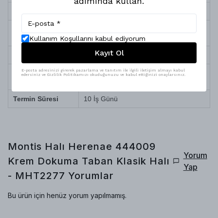
adımında kullan.
Sağlık ve Alerji
Antialerjik (Toz ve tüy yapmaz)
Robot Süpürge
Tam Uyumlu
Uyumu
Kullanım Koşullarını kabul ediyorum
Kayıt Ol
Temizlik ve Bakım
Silinerek kolay temizlenir
E-posta adresinizi girerek pazarlama ve tanıtım ile ilgili iletişim almayı kabul
Doğa dostu iplik, yüksek teknolojili özel
edersiniz ve Gizlilik Politikamızı okuduğunuzu ve kabul ettiğinizi onaylarsınız.
Üretim Özelliği
boyama
Termin Süresi
10 İş Günü
Montis Halı Herenae 444009
Yorum
Krem Dokuma Taban Klasik Halı
Yap
- MHT2277
Yorumlar
Bu ürün için henüz yorum yapılmamış.