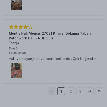
Montis Halı Mensis 27021 Kırmızı Dokuma Taban
Patchwork Halı - NUE1556
Enerjik
Esra
D.
Satın Alınmış
Halı, yormayan,ince ve sıcak renklerde . Çok beğendim
1
2
3