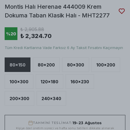
Montis Halı Herenae 444009 Krem
Dokuma Taban Klasik Halı - MHT2277
₺ 2,905.88
%
20
₺ 2,324.70
Tüm Kredi Kartlarına Vade Farksız 6 Ay Taksit Fırsatını Kaçırmayın
80x150
80x200
80x300
100x200
100x300
120x180
160x230
200x300
240x340
19–23 Ağustos
TAHMİNİ TESLİMAT:
Kişiye özel üretim süreci ve hafta sonu tatilleri dikkate alınarak