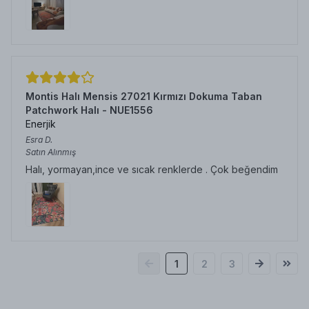
Montis Halı Mensis 27021 Kırmızı Dokuma Taban
Patchwork Halı - NUE1556
Enerjik
Esra
D.
Satın Alınmış
Halı, yormayan,ince ve sıcak renklerde . Çok beğendim
1
2
3