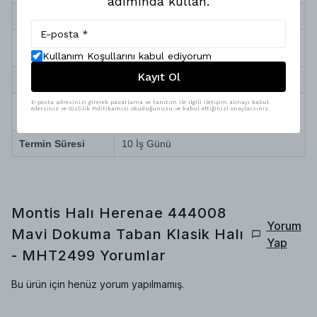
adımında kullan.
Sağlık ve Alerji
Antialerjik (Toz ve tüy yapmaz)
Robot Süpürge
Tam Uyumlu
Uyumu
Kullanım Koşullarını kabul ediyorum
Kayıt Ol
Temizlik ve Bakım
Silinerek kolay temizlenir
E-posta adresinizi girerek pazarlama ve tanıtım ile ilgili iletişim almayı kabul
Doğa dostu iplik, yüksek teknolojili özel
edersiniz ve Gizlilik Politikamızı okuduğunuzu ve kabul ettiğinizi onaylarsınız.
Üretim Özelliği
boyama
Termin Süresi
10 İş Günü
Montis Halı Herenae 444008
Yorum
Mavi Dokuma Taban Klasik Halı
Yap
- MHT2499
Yorumlar
Bu ürün için henüz yorum yapılmamış.