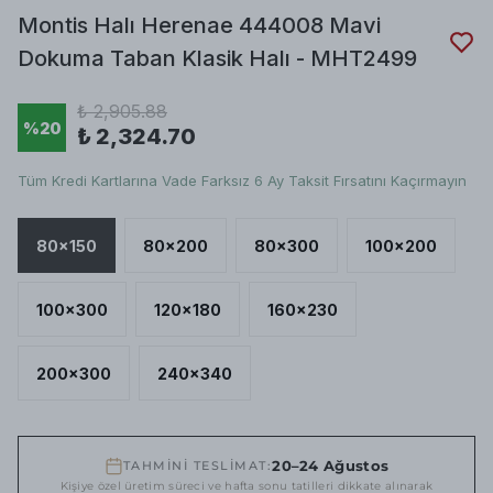
Montis Halı Herenae 444008 Mavi
Dokuma Taban Klasik Halı - MHT2499
₺ 2,905.88
%
20
₺ 2,324.70
Tüm Kredi Kartlarına Vade Farksız 6 Ay Taksit Fırsatını Kaçırmayın
80x150
80x200
80x300
100x200
100x300
120x180
160x230
200x300
240x340
20–24 Ağustos
TAHMİNİ TESLİMAT:
Kişiye özel üretim süreci ve hafta sonu tatilleri dikkate alınarak