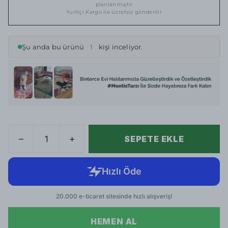
planlanmıştır
Yurtiçi Kargo ile ücretsiz gönderilir
Şu anda bu ürünü
1
kişi inceliyor.
SEPETE EKLE
HEMEN AL