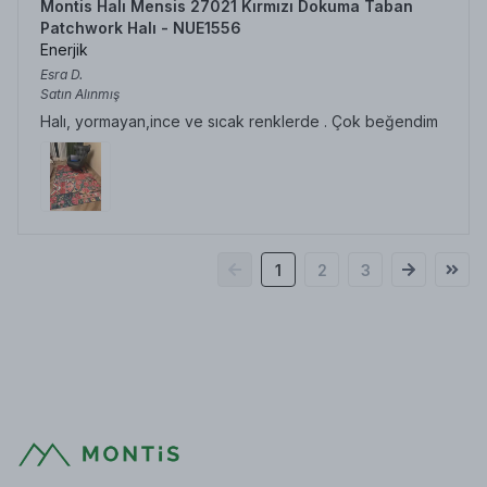
Montis Halı Mensis 27021 Kırmızı Dokuma Taban
Patchwork Halı - NUE1556
Enerjik
Esra
D.
Satın Alınmış
Halı, yormayan,ince ve sıcak renklerde . Çok beğendim
1
2
3