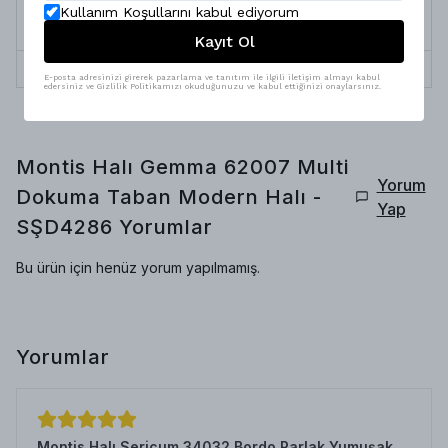
Kullanım Koşullarını kabul ediyorum
Doğa dostu iplik, yüksek teknolojili özel
Üretim Özelliği
boyama
Kayıt Ol
Termin Süresi
10 İş Günü
E-posta adresinizi girerek pazarlama ve tanıtım ile ilgili iletişim almayı kabul
edersiniz ve Gizlilik Politikamızı okuduğunuzu ve kabul ettiğinizi onaylarsınız.
Montis Halı Gemma 62007 Multi
Yorum
Dokuma Taban Modern Halı -
Yap
SŞD4286
Yorumlar
Bu ürün için henüz yorum yapılmamış.
Yorumlar
Montis Halı Sericum 34032 Bordo Parlak Yumuşak