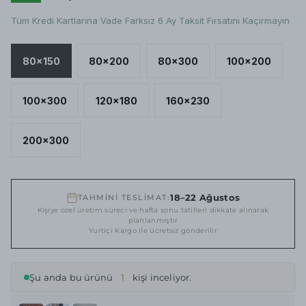
Tüm Kredi Kartlarına Vade Farksız 6 Ay Taksit Fırsatını Kaçırmayın
80x150
80x200
80x300
100x200
100x300
120x180
160x230
200x300
18–22 Ağustos
TAHMİNİ TESLİMAT:
Kişiye özel üretim süreci ve hafta sonu tatilleri dikkate alınarak
planlanmıştır
Yurtiçi Kargo ile ücretsiz gönderilir
Şu anda bu ürünü
1
kişi inceliyor.