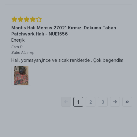
Montis Halı Mensis 27021 Kırmızı Dokuma Taban
Patchwork Halı - NUE1556
Enerjik
Esra
D.
Satın Alınmış
Halı, yormayan,ince ve sıcak renklerde . Çok beğendim
1
2
3