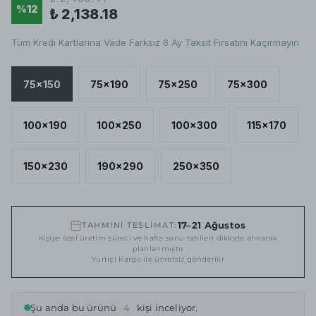
%
12
₺ 2,138.18
Tüm Kredi Kartlarına Vade Farksız 6 Ay Taksit Fırsatını Kaçırmayın
75x150
75x190
75x250
75x300
100x190
100x250
100x300
115x170
150x230
190x290
250x350
17–21 Ağustos
TAHMİNİ TESLİMAT:
Kişiye özel üretim süreci ve hafta sonu tatilleri dikkate alınarak
planlanmıştır
Yurtiçi Kargo ile ücretsiz gönderilir
Şu anda bu ürünü
4
kişi inceliyor.