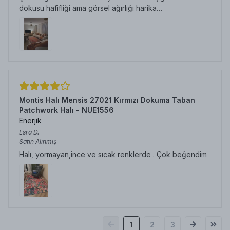
dokusu hafifliği ama görsel ağırlığı harika…
Montis Halı Mensis 27021 Kırmızı Dokuma Taban
Patchwork Halı - NUE1556
Enerjik
Esra
D.
Satın Alınmış
Halı, yormayan,ince ve sıcak renklerde . Çok beğendim
1
2
3