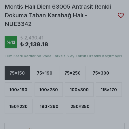
Montis Halı Diem 63005 Antrasit Renkli
Dokuma Taban Karabağ Halı -
NUE3342
₺ 2,430.41
%
12
₺ 2,138.18
Tüm Kredi Kartlarına Vade Farksız 6 Ay Taksit Fırsatını Kaçırmayın
75x150
75x190
75x250
75x300
100x190
100x250
100x300
115x170
150x230
190x290
250x350