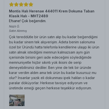
Montis Halı Herenae 444011 Krem Dokuma Taban
Klasik Halı - MHT2489
Efsane! Çok beğendim.
Nazlı
Ö.
Satın Alınmış
Çok tereddütle bir ürün satın alıp bu kadar beğendiğimi
bu kadar sinem tek alışverişim. Adeta benim salonuma
özel bir Üründü hatta telefonla kendilerine ulaşıp iki ürün
satın almak istediğimi memnun kalmazsam aynı gün
içerisinde birisini geri iade edeceğimi söylediğimde
memnuniyetle hiçbir sıkıntı yok ikisini de serip
deneyebilirsiniz dediler. Ben yine de tek bir üründe
karar verdim aldım ama tek ürün bu kadar kusursuz mu
olur? İnsanlar yazık eli dokunması ipek halıları o kadar
paralar döküyorlar. Herkese tavsiye ediyorum ve
üretimde emeği geçen herkese teşekkür ediyorum.