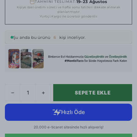
19–23 Ağustos
TAHMİNİ TESLİMAT:
Kişiye özel üretim süreci ve hafta sonu tatilleri dikkate alınarak
planlanmıştır
Yurtiçi Kargo ile ücretsiz gönderilir
Şu anda bu ürünü
6
kişi inceliyor.
SEPETE EKLE