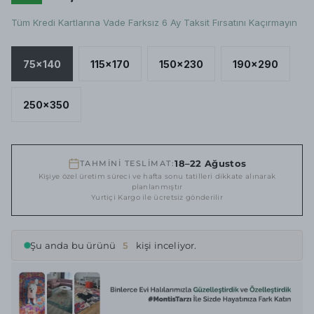
Tüm Kredi Kartlarına Vade Farksız 6 Ay Taksit Fırsatını Kaçırmayın
75x140
115x170
150x230
190x290
250x350
18–22 Ağustos
TAHMİNİ TESLİMAT:
Kişiye özel üretim süreci ve hafta sonu tatilleri dikkate alınarak
planlanmıştır
Yurtiçi Kargo ile ücretsiz gönderilir
Şu anda bu ürünü
5
kişi inceliyor.