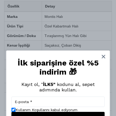
Özellik
Detay
Marka
Montis Halı
Ürün Tipi
Özel Kabartmalı Halı
Görünüm / Doku
Tıraşlanmış Yün Halı Gibi
Kenar İşçiliği
Saçaksız, Çoban Dikiş
İplik Türü
Pamuk, Polyester ve Jüt
İlk siparişine özel %5
Sağlık ve Alerji
Antialerjik (Toz ve tüy yapmaz)
indirim 🎁
Robot Süpürge
Tam Uyumlu
Uyumu
Kayıt ol, "
İLK5"
kodunu al, sepet
Temizlik ve Bakım
Silinerek kolay temizlenir
adımında kullan.
Doğa dostu iplik, yüksek/alçak efektli
Üretim Özelliği
dokuma, yüksek teknolojili özel
boyama
Kullanım Koşullarını kabul ediyorum
Termin Süresi
10 İş Günü