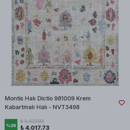
Montis Halı Dictio 981009 Krem
Kabartmalı Halı - NVT3498
₺ 5,423.93
%
26
₺ 4,017.73