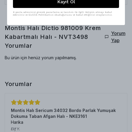
Kayıt Ol
E-posta adresinizi girerek pazarlama ve tanıtım ile ilgili iletişim almayı kabul
edersiniz ve Gizlilik Politikamızı okuduğunuzu ve kabul ettiğinizi onaylarsınız.
Montis Halı Dictio 981009 Krem
Yorum
Kabartmalı Halı - NVT3498
Yap
Yorumlar
Bu ürün için henüz yorum yapılmamış.
Yorumlar
Montis Halı Sericum 34032 Bordo Parlak Yumuşak
Dokuma Taban Afgan Halı - NKE3161
Harika
Elif
Y.