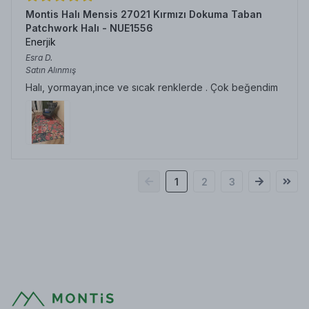
Montis Halı Mensis 27021 Kırmızı Dokuma Taban
Patchwork Halı - NUE1556
Enerjik
Esra
D.
Satın Alınmış
Halı, yormayan,ince ve sıcak renklerde . Çok beğendim
1
2
3