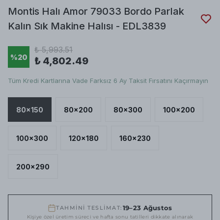
Montis Halı Amor 79033 Bordo Parlak
Kalın Sık Makine Halısı - EDL3839
₺ 5,993.51
%
20
₺ 4,802.49
Tüm Kredi Kartlarına Vade Farksız 6 Ay Taksit Fırsatını Kaçırmayın
80x150
80x200
80x300
100x200
100x300
120x180
160x230
200x290
19–23 Ağustos
TAHMİNİ TESLİMAT:
Kişiye özel üretim süreci ve hafta sonu tatilleri dikkate alınarak