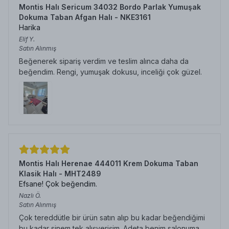
Montis Halı Sericum 34032 Bordo Parlak Yumuşak
Dokuma Taban Afgan Halı - NKE3161
Harika
Elif
Y.
Satın Alınmış
Beğenerek sipariş verdim ve teslim alınca daha da
beğendim. Rengi, yumuşak dokusu, inceliği çok güzel.
Montis Halı Herenae 444011 Krem Dokuma Taban
Klasik Halı - MHT2489
Efsane! Çok beğendim.
Nazlı
Ö.
Satın Alınmış
Çok tereddütle bir ürün satın alıp bu kadar beğendiğimi
bu kadar sinem tek alışverişim. Adeta benim salonuma