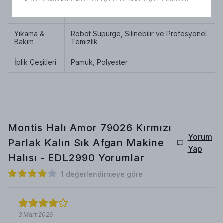
edersiniz ve Gizlilik Politikamızı okuduğunuzu ve kabul ettiğinizi onaylarsınız.
Halı Tipi
Parlak Makine Dokuması Halı
Yıkama &
Robot Süpürge, Silinebilir ve Profesyonel
Bakım
Temizlik
İplik Çeşitleri
Pamuk, Polyester
Montis Halı Amor 79026 Kırmızı
Yorum
Parlak Kalın Sık Afgan Makine
Yap
Halısı - EDL2990
Yorumlar
1 değerlendirmeye göre
3 Mart 2026