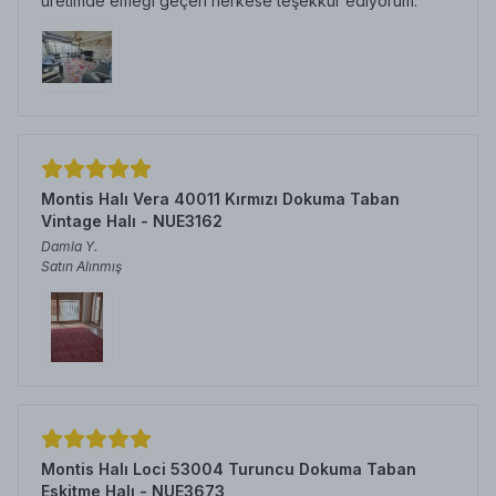
üretimde emeği geçen herkese teşekkür ediyorum.
Montis Halı Vera 40011 Kırmızı Dokuma Taban
Vintage Halı - NUE3162
Damla
Y.
Satın Alınmış
Montis Halı Loci 53004 Turuncu Dokuma Taban
Eskitme Halı - NUE3673