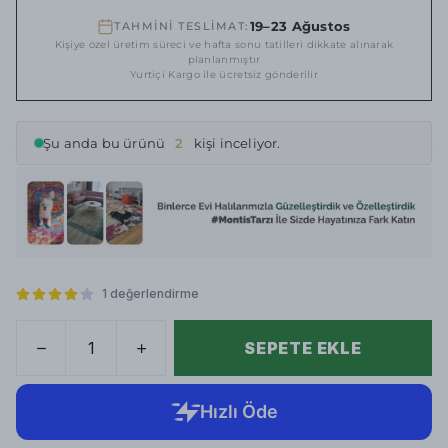
19–23 Ağustos
TAHMİNİ TESLİMAT:
Kişiye özel üretim süreci ve hafta sonu tatilleri dikkate alınarak
planlanmıştır
Yurtiçi Kargo ile ücretsiz gönderilir
Şu anda bu ürünü
2
kişi inceliyor.
1 değerlendirme
SEPETE EKLE