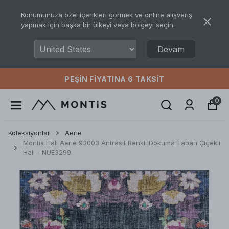
Konumunuza özel içerikleri görmek ve online alışveriş
yapmak için başka bir ülkeyi veya bölgeyi seçin.
Devam
PEŞIN FIYATINA 6 TAKSIT
0
Koleksiyonlar
Aerie
Montis Halı Aerie 93003 Antrasit Renkli Dokuma Taban Çiçekli
Halı - NUE3299