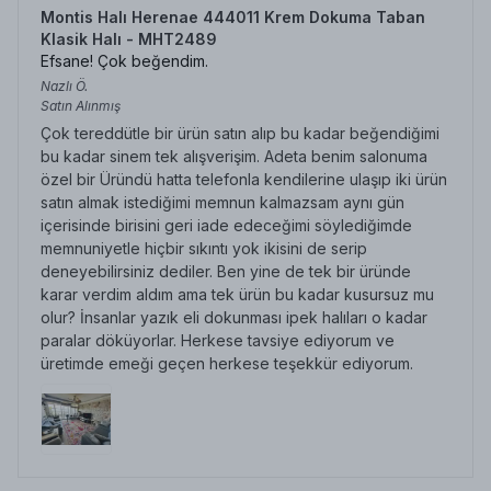
Montis Halı Herenae 444011 Krem Dokuma Taban
Klasik Halı - MHT2489
Efsane! Çok beğendim.
Nazlı
Ö.
Satın Alınmış
Çok tereddütle bir ürün satın alıp bu kadar beğendiğimi
bu kadar sinem tek alışverişim. Adeta benim salonuma
özel bir Üründü hatta telefonla kendilerine ulaşıp iki ürün
satın almak istediğimi memnun kalmazsam aynı gün
içerisinde birisini geri iade edeceğimi söylediğimde
memnuniyetle hiçbir sıkıntı yok ikisini de serip
deneyebilirsiniz dediler. Ben yine de tek bir üründe
karar verdim aldım ama tek ürün bu kadar kusursuz mu
olur? İnsanlar yazık eli dokunması ipek halıları o kadar
paralar döküyorlar. Herkese tavsiye ediyorum ve
üretimde emeği geçen herkese teşekkür ediyorum.