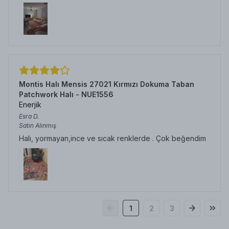
Montis Halı Mensis 27021 Kırmızı Dokuma Taban
Patchwork Halı - NUE1556
Enerjik
Esra
D.
Satın Alınmış
Halı, yormayan,ince ve sıcak renklerde . Çok beğendim
1
2
3