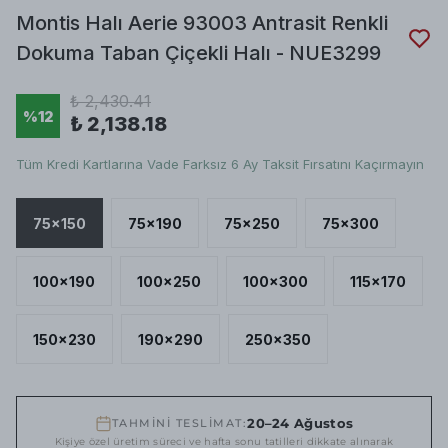
Montis Halı Aerie 93003 Antrasit Renkli
Dokuma Taban Çiçekli Halı - NUE3299
₺ 2,430.41
%
12
₺ 2,138.18
Tüm Kredi Kartlarına Vade Farksız 6 Ay Taksit Fırsatını Kaçırmayın
75x150
75x190
75x250
75x300
100x190
100x250
100x300
115x170
150x230
190x290
250x350
20–24 Ağustos
TAHMİNİ TESLİMAT:
Kişiye özel üretim süreci ve hafta sonu tatilleri dikkate alınarak