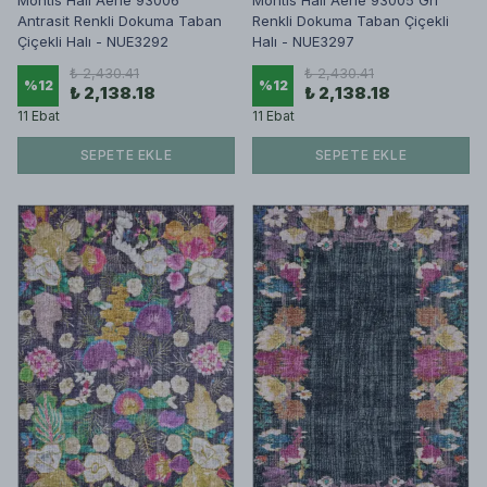
Montis Halı Aerie 93006
Montis Halı Aerie 93005 Gri
Antrasit Renkli Dokuma Taban
Renkli Dokuma Taban Çiçekli
Çiçekli Halı - NUE3292
Halı - NUE3297
₺ 2,430.41
₺ 2,430.41
%
12
%
12
₺ 2,138.18
₺ 2,138.18
11 Ebat
11 Ebat
SEPETE EKLE
SEPETE EKLE