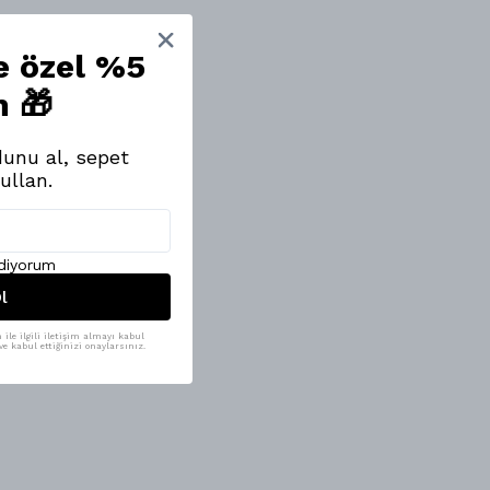
ne özel %5
m 🎁
unu al, sepet
ullan.
ediyorum
l
ile ilgili iletişim almayı kabul
e kabul ettiğinizi onaylarsınız.