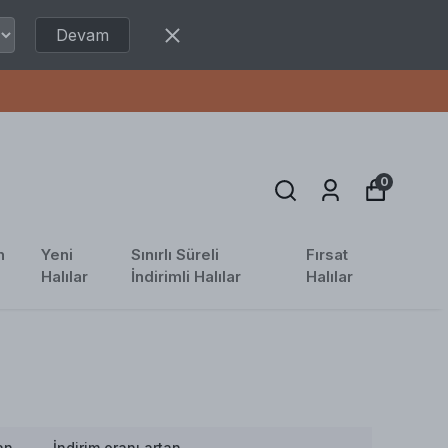
Devam
0
n
Yeni
Sınırlı Süreli
Fırsat
Halılar
İndirimli Halılar
Halılar
an
İndirim oranı artan