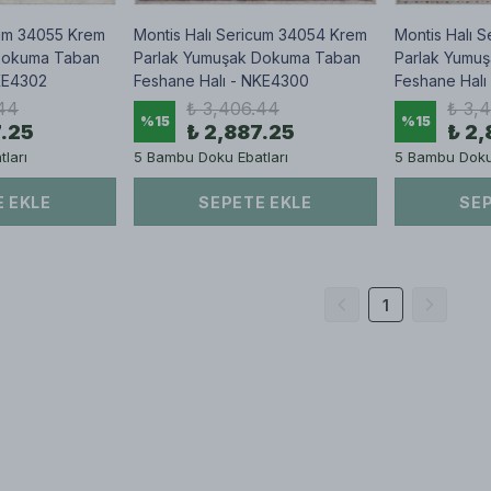
cum 34055 Krem
Montis Halı Sericum 34054 Krem
Montis Halı 
Dokuma Taban
Parlak Yumuşak Dokuma Taban
Parlak Yumu
KE4302
Feshane Halı - NKE4300
Feshane Halı
44
₺ 3,406.44
₺ 3,
%
15
%
15
7.25
₺ 2,887.25
₺ 2,
ları
5 Bambu Doku Ebatları
5 Bambu Doku 
 EKLE
SEPETE EKLE
SEP
1