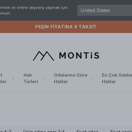
rmek ve online alışveriş yapmak için
seçin.
IN FIYATINA 6 TAKSIT
l
Halı
Odalarına Göre
En Çok Satıla
iler
Türleri
Halılar
Halılar
re A-Z
Ürün adına göre Z-A
Fiyat artan
Fiyat azal