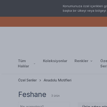
Konumunuza özel içerikleri gö
başka bir ülkeyi veya bölgeyi 
PEŞ
Tüm
Koleksiyonlar
Renkler
Öze
Halılar
Ser
Özel Seriler
Anadolu Motifleri
Feshane
3
ürün
Ürün adına gö