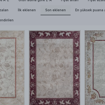
azalan
İlk eklenen
Son eklenen
En yüksek puana 
ndirilen