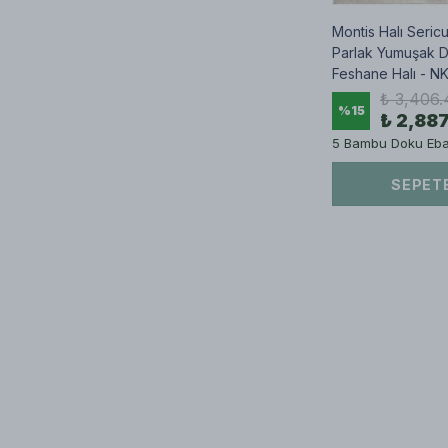
Montis Halı Seri
Parlak Yumuşak 
Feshane Halı - N
₺ 3,406.
%
15
₺ 2,88
5 Bambu Doku Ebat
SEPETE