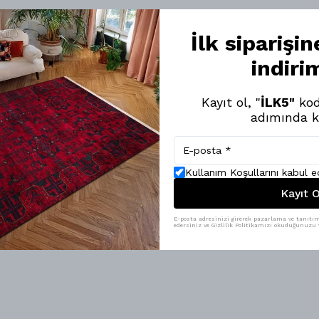
İlk siparişi
indiri
Kayıt ol, "
İLK5"
kod
adımında k
Kullanım Koşullarını kabul 
Kayıt O
E-posta adresinizi girerek pazarlama ve tanıtım 
edersiniz ve Gizlilik Politikamızı okuduğunuzu v