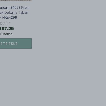
Sericum 34053 Krem
şak Dokuma Taban
 - NKE4299
406.44
887.25
Ebatları
ETE EKLE