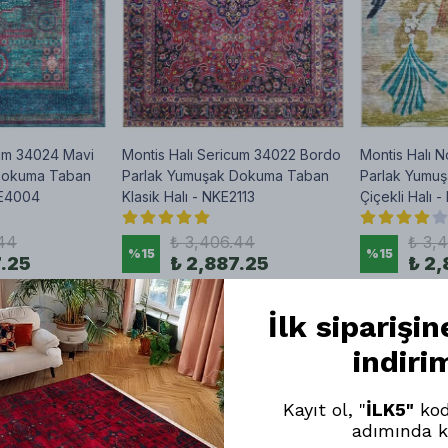
cum 34024 Mavi
Montis Halı Sericum 34022 Bordo
Montis Halı 
Dokuma Taban
Parlak Yumuşak Dokuma Taban
Parlak Yumu
KE4004
Klasik Halı - NKE2113
Çiçekli Halı 
44
₺ 3,406.44
₺ 3,
%
15
%
15
7.25
₺ 2,887.25
₺ 2,
ları
5 Bambu Doku Ebatları
5 Bambu Doku 
İlk siparişi
 EKLE
SEPETE EKLE
SEP
indiri
Kayıt ol, "
İLK5"
kod
adımında k