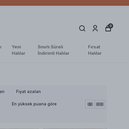
0
n
Yeni
Sınırlı Süreli
Fırsat
Halılar
İndirimli Halılar
Halılar
tan
Fiyat azalan
n
En yüksek puana göre