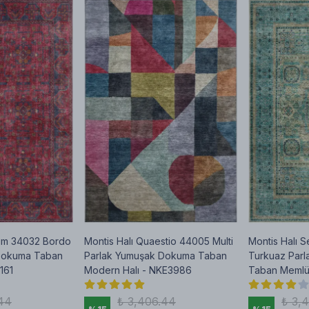
cum 34032 Bordo
Montis Halı Quaestio 44005 Multi
Montis Halı 
Dokuma Taban
Parlak Yumuşak Dokuma Taban
Turkuaz Par
161
Modern Halı - NKE3986
Taban Memlü
44
₺ 3,406.44
₺ 3,