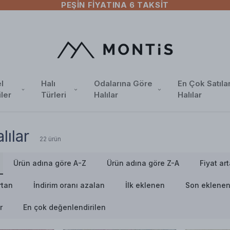
ÜCRETSIZ KARGO
l
Halı
Odalarına Göre
En Çok Satıla
iler
Türleri
Halılar
Halılar
ılar
22
ürün
Ürün adına göre A-Z
Ürün adına göre Z-A
Fiyat ar
rtan
İndirim oranı azalan
İlk eklenen
Son eklene
r
En çok değenlendirilen