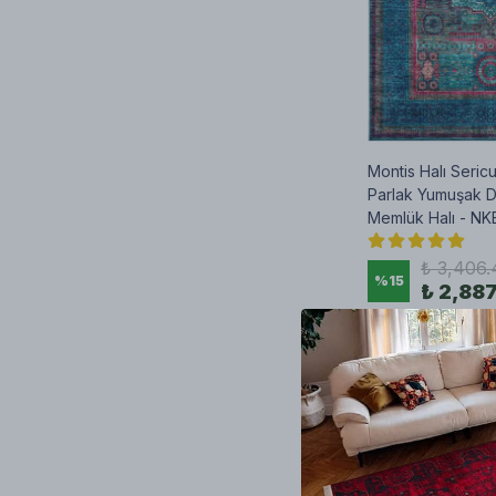
Montis Halı Seri
Parlak Yumuşak 
Memlük Halı - N
₺ 3,406.
%
15
₺ 2,88
5 Bambu Doku Ebat
SEPETE