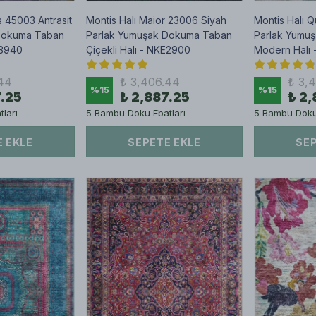
s 45003 Antrasit
Montis Halı Maior 23006 Siyah
Montis Halı 
Dokuma Taban
Parlak Yumuşak Dokuma Taban
Parlak Yumu
E3940
Çiçekli Halı - NKE2900
Modern Halı
44
₺ 3,406.44
₺ 3,
%
15
%
15
7.25
₺ 2,887.25
₺ 2,
ları
5 Bambu Doku Ebatları
5 Bambu Doku 
 EKLE
SEPETE EKLE
SEP