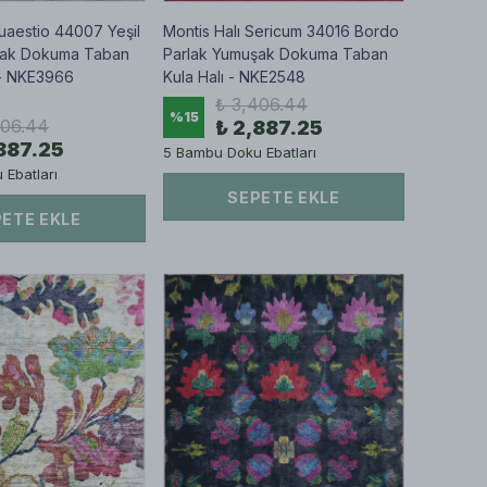
Quaestio 44007 Yeşil
Montis Halı Sericum 34016 Bordo
şak Dokuma Taban
Parlak Yumuşak Dokuma Taban
 - NKE3966
Kula Halı - NKE2548
₺ 3,406.44
%
15
406.44
₺ 2,887.25
887.25
5 Bambu Doku Ebatları
Ebatları
SEPETE EKLE
ETE EKLE