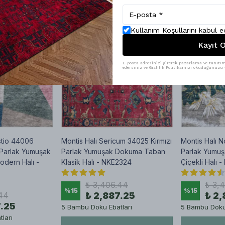
Kullanım Koşullarını kabul 
Kayıt O
E-posta adresinizi girerek pazarlama ve tanıtım 
edersiniz ve Gizlilik Politikamızı okuduğunuzu v
stio 44006
Montis Halı Sericum 34025 Kırmızı
Montis Halı N
 Parlak Yumuşak
Parlak Yumuşak Dokuma Taban
Parlak Yumu
dern Halı -
Klasik Halı - NKE2324
Çiçekli Halı 
₺ 3,406.44
₺ 3,
%
15
%
15
44
₺ 2,887.25
₺ 2,
7.25
5 Bambu Doku Ebatları
5 Bambu Doku 
ları