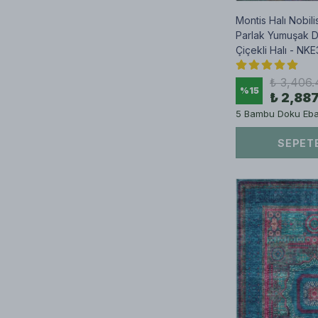
Montis Halı Nobili
Parlak Yumuşak 
Çiçekli Halı - NK
₺ 3,406.
%
15
₺ 2,88
5 Bambu Doku Ebat
SEPETE