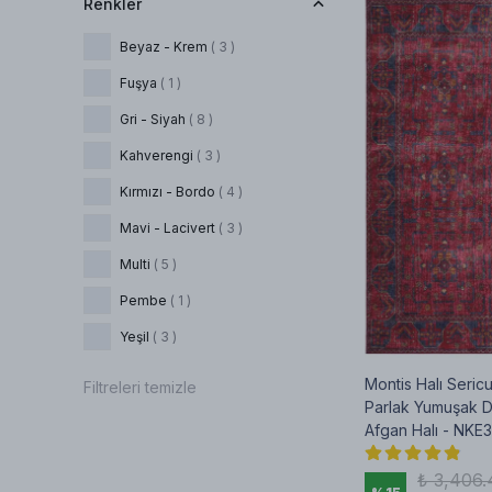
Renkler
Beyaz - Krem
( 3 )
Fuşya
( 1 )
Gri - Siyah
( 8 )
Kahverengi
( 3 )
Kırmızı - Bordo
( 4 )
Mavi - Lacivert
( 3 )
Multi
( 5 )
Pembe
( 1 )
Yeşil
( 3 )
Montis Halı Seri
Filtreleri temizle
Parlak Yumuşak 
Afgan Halı - NKE3
₺ 3,406.