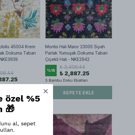
Nobilis 45004 Krem
Montis Halı Maior 23005 Siyah
şak Dokuma Taban
Parlak Yumuşak Dokuma Taban
- NKE3939
Çiçekli Halı - NKE2942
₺ 3,406.44
%
15
406.44
₺ 2,887.25
887.25
5 Bambu Doku Ebatları
Ebatları
SEPETE EKLE
ne özel %5
ETE EKLE
m 🎁
unu al, sepet
ullan.