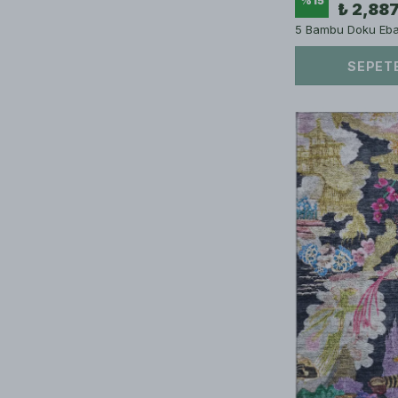
%
15
₺ 2,88
5 Bambu Doku Ebat
SEPETE