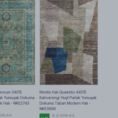
Sericum 34015
Montis Halı Quaestio 44015
lak Yumuşak Dokuma
Kahverengi Yeşil Parlak Yumuşak
k Halı - NKE2743
Dokuma Taban Modern Halı -
NKE3996
406.44
₺ 3,406.44