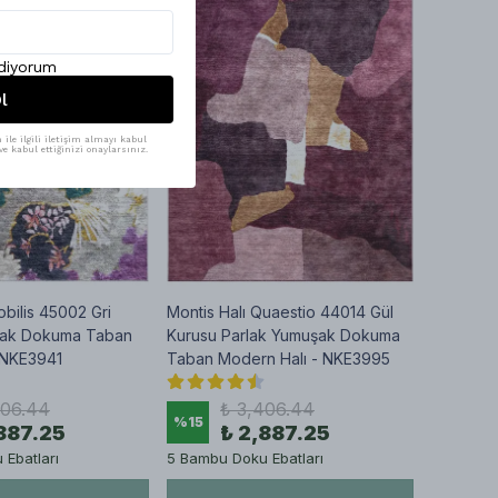
ediyorum
l
ile ilgili iletişim almayı kabul
e kabul ettiğinizi onaylarsınız.
obilis 45002 Gri
Montis Halı Quaestio 44014 Gül
şak Dokuma Taban
Kurusu Parlak Yumuşak Dokuma
- NKE3941
Taban Modern Halı - NKE3995
406.44
₺ 3,406.44
%
15
887.25
₺ 2,887.25
Ebatları
5 Bambu Doku Ebatları