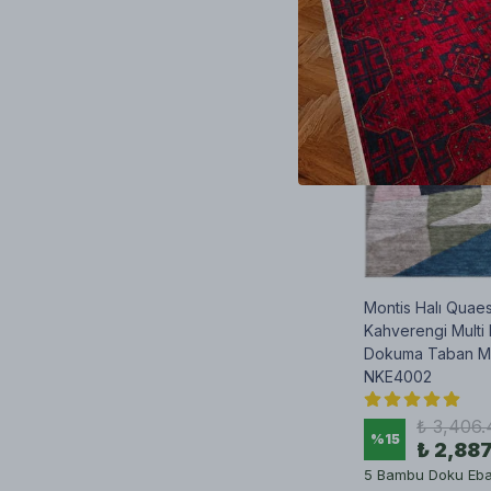
Montis Halı Quae
Kahverengi Multi
Dokuma Taban Mo
NKE4002
₺ 3,406.
%
15
₺ 2,88
5 Bambu Doku Ebat