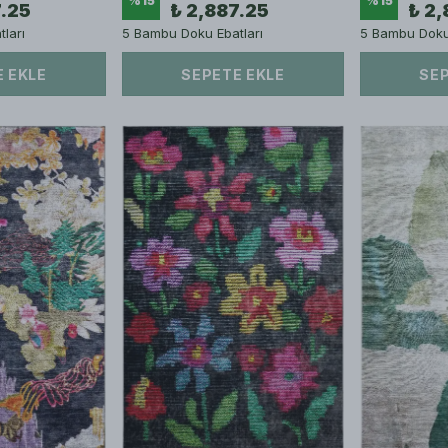
%
15
%
15
7.25
₺ 2,887.25
₺ 2,
ları
5 Bambu Doku Ebatları
5 Bambu Doku 
 EKLE
SEPETE EKLE
SEP