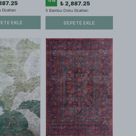
%
15
887.25
₺ 2,887.25
Ebatları
5 Bambu Doku Ebatları
ETE EKLE
SEPETE EKLE