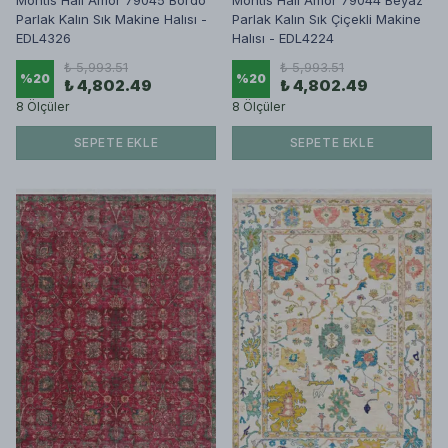
Montis Halı Amor 79045 Bordo
Montis Halı Amor 79044 Beyaz
Parlak Kalın Sık Makine Halısı -
Parlak Kalın Sık Çiçekli Makine
EDL4326
Halısı - EDL4224
₺ 5,993.51
₺ 5,993.51
%
20
%
20
₺ 4,802.49
₺ 4,802.49
8 Ölçüler
8 Ölçüler
SEPETE EKLE
SEPETE EKLE