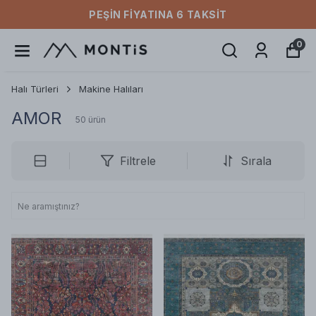
ÜCRETSIZ KARGO
0
Halı Türleri
Makine Halıları
AMOR
50
ürün
Filtrele
Sırala