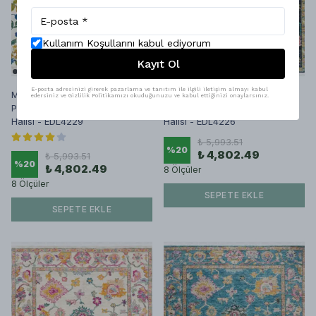
Kullanım Koşullarını kabul ediyorum
Kayıt Ol
E-posta adresinizi girerek pazarlama ve tanıtım ile ilgili iletişim almayı kabul
Montis Halı Amor 79040 Beyaz
Montis Halı Amor 79039 Siyah
edersiniz ve Gizlilik Politikamızı okuduğunuzu ve kabul ettiğinizi onaylarsınız.
Parlak Kalın Sık Çiçekli Makine
Parlak Kalın Sık Uşak Makine
Halısı - EDL4229
Halısı - EDL4226
₺ 5,993.51
%
20
₺ 4,802.49
₺ 5,993.51
%
20
₺ 4,802.49
8 Ölçüler
8 Ölçüler
SEPETE EKLE
SEPETE EKLE