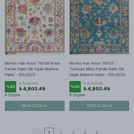
Montis Halı Amor 79038 Krem
Montis Halı Amor 79037
Parlak Kalın Sık Uşak Makine
Turkuaz Mavi Parlak Kalın Sık
Halısı - EDL4222
Uşak Makine Halısı - EDL4223
₺ 5,993.51
₺ 5,993.51
%
20
%
20
₺ 4,802.49
₺ 4,802.49
8 Ölçüler
8 Ölçüler
SEPETE EKLE
SEPETE EKLE
1
2
3
4