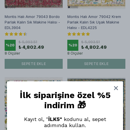
Montis Halı Amor 79043 Bordo
Montis Halı Amor 79042 Krem
Parlak Kalın Sık Makine Halısı -
Parlak Kalın Sık Uşak Makine
EDL3904
Halısı - EDL4225
₺ 5,993.51
₺ 5,993.51
%
20
%
20
₺ 4,802.49
₺ 4,802.49
8 Ölçüler
8 Ölçüler
SEPETE EKLE
SEPETE EKLE
İlk siparişine özel %5
indirim 🎁
Kayıt ol, "
İLK5"
kodunu al, sepet
adımında kullan.