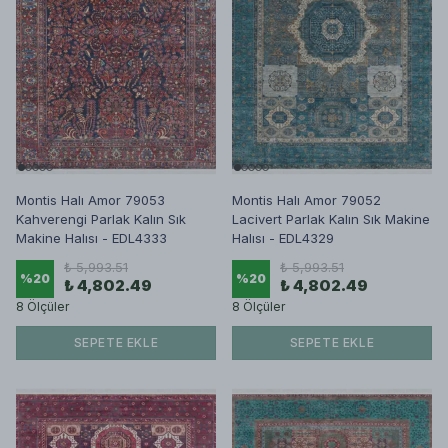
Montis Halı Amor 79053
Montis Halı Amor 79052
Kahverengi Parlak Kalın Sık
Lacivert Parlak Kalın Sık Makine
Makine Halısı - EDL4333
Halısı - EDL4329
₺ 5,993.51
₺ 5,993.51
%
20
%
20
₺ 4,802.49
₺ 4,802.49
8 Ölçüler
8 Ölçüler
SEPETE EKLE
SEPETE EKLE