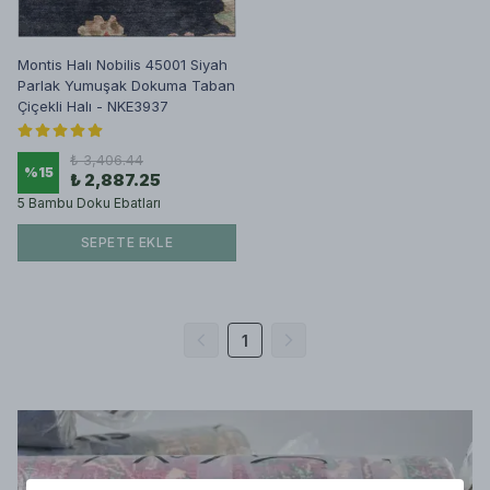
Montis Halı Nobilis 45001 Siyah
Parlak Yumuşak Dokuma Taban
Çiçekli Halı - NKE3937
₺ 3,406.44
%
15
₺ 2,887.25
5 Bambu Doku Ebatları
SEPETE EKLE
1