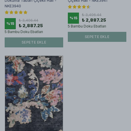
Dokuma Taban Çiçekli Halı -
Çiçekli Halı - NKE3941
NKE3940
₺ 3,406.44
%
15
₺ 2,887.25
₺ 3,406.44
%
15
₺ 2,887.25
5 Bambu Doku Ebatları
5 Bambu Doku Ebatları
SEPETE EKLE
SEPETE EKLE