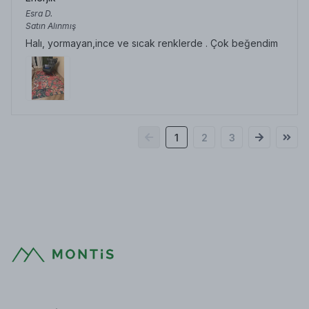
Esra
D.
Satın Alınmış
Halı, yormayan,ince ve sıcak renklerde . Çok beğendim
1
2
3