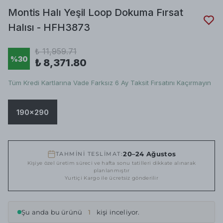
Montis Halı Yeşil Loop Dokuma Fırsat
Halısı - HFH3873
₺ 11,959.71
%
30
₺ 8,371.80
Tüm Kredi Kartlarına Vade Farksız 6 Ay Taksit Fırsatını Kaçırmayın
190x290
20–24 Ağustos
TAHMİNİ TESLİMAT:
Kişiye özel üretim süreci ve hafta sonu tatilleri dikkate alınarak
planlanmıştır
Yurtiçi Kargo ile ücretsiz gönderilir
Şu anda bu ürünü
1
kişi inceliyor.