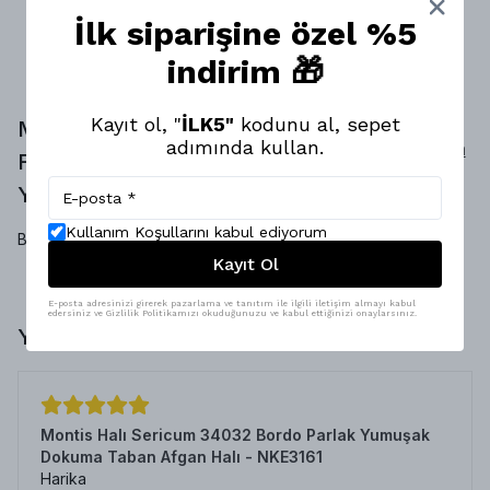
İlk siparişine özel %5
indirim 🎁
Kayıt ol, "
İLK5"
kodunu al, sepet
Montis Halı Yeşil Loop Dokuma
adımında kullan.
Yorum
Fırsat Halısı - HFH3873
Yap
Yorumlar
Kullanım Koşullarını kabul ediyorum
Bu ürün için henüz yorum yapılmamış.
Kayıt Ol
E-posta adresinizi girerek pazarlama ve tanıtım ile ilgili iletişim almayı kabul
edersiniz ve Gizlilik Politikamızı okuduğunuzu ve kabul ettiğinizi onaylarsınız.
Yorumlar
Montis Halı Sericum 34032 Bordo Parlak Yumuşak
Dokuma Taban Afgan Halı - NKE3161
Harika