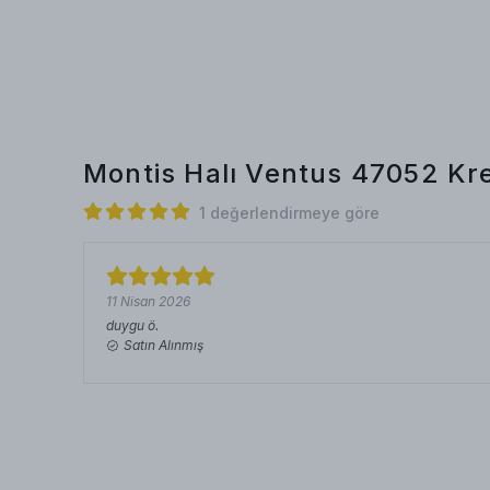
Montis Halı Ventus 47052 K
1 değerlendirmeye göre
11 Nisan 2026
duygu
ö.
Satın Alınmış