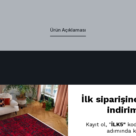
Ürün Açıklaması
İlk siparişi
indiri
Kayıt ol, "
İLK5"
kod
adımında k