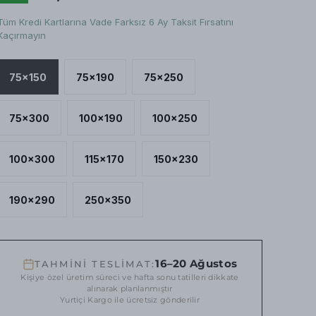
Tüm Kredi Kartlarına Vade Farksız 6 Ay Taksit Fırsatını
Kaçırmayın
75x150
75x190
75x250
75x300
100x190
100x250
100x300
115x170
150x230
190x290
250x350
16–20 Ağustos
TAHMİNİ TESLİMAT:
Kişiye özel üretim süreci ve hafta sonu tatilleri dikkate
alınarak planlanmıştır
Yurtiçi Kargo ile ücretsiz gönderilir