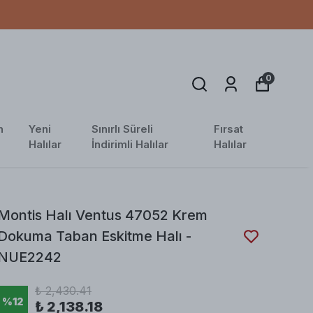
0
n
Yeni
Sınırlı Süreli
Fırsat
Halılar
İndirimli Halılar
Halılar
Montis Halı Ventus 47052 Krem
Dokuma Taban Eskitme Halı -
NUE2242
₺ 2,430.41
%
12
₺ 2,138.18