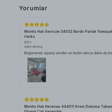
Yorumlar
Montis Halı Sericum 34032 Bordo Parlak Yumuşa
Harika
Elif
Y.
Satın Alınmış
Beğenerek sipariş verdim ve teslim alınca daha da b
Montis Halı Herenae 444011 Krem Dokuma Taban
Efsane! Çok beğendim.