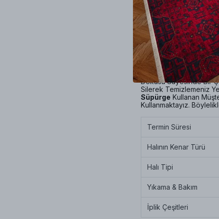
Yüzeyi
Tüysüz
Olup
Vi
saçaksız olup
Çoban Dik
Teknolojili Makinalar K
ve Alerjisi
Olan Müşteril
Dokusu Sayesinde Bir Ço
Silerek Temizlemeniz Yet
Süpürge
Kullanan Müşte
Kullanmaktayız. Böylelik
Termin Süresi
Halının Kenar Türü
Halı Tipi
Yıkama & Bakım
İplik Çeşitleri