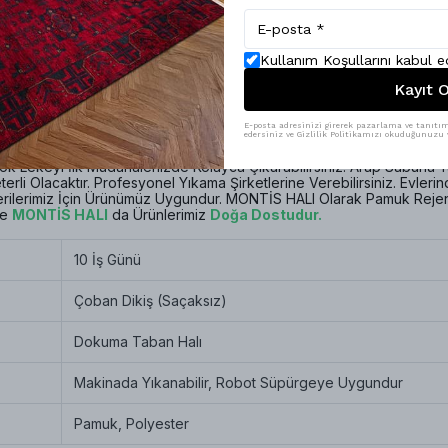
Kullanım Koşullarını kabul 
Kayıt O
ntage Kilim
Görünümündedir. Ürünümüz
Dokuma Taban Halıdır
ve 
işdir.
Ürünün Yüzeyi
Tıraşlanmış Kilim Gibi
Bir Dokuya Sahiptir. D
E-posta adresinizi girerek pazarlama ve tanıtım 
ullanarak Özel Bir Boyama Tekniğiyle Tasvir Ediyoruz. Tozlanma ve
edersiniz ve Gizlilik Politikamızı okuduğunuzu v
erimiz
Kolaylıkla
Kullanabilirler. Bu Halıyı Sıkma Yaptırmadan
Makined
k Lekeyi İlk Müdahalenizde Kolayca Çıkarabilirsiniz. Arap Sabunu 
erli Olacaktır. Profesyonel Yıkama Şirketlerine Verebilirsiniz. Evleri
rilerimiz İçin Ürünümüz Uygundur. MONTİS HALI Olarak Pamuk Rejen
le
MONTİS HALI
da Ürünlerimiz
Doğa Dostudur
.
10 İş Günü
Çoban Dikiş (Saçaksız)
Dokuma Taban Halı
Makinada Yıkanabilir, Robot Süpürgeye Uygundur
Pamuk, Polyester