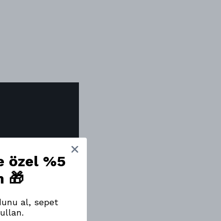
ne özel %5
m 🎁
unu al, sepet
ullan.