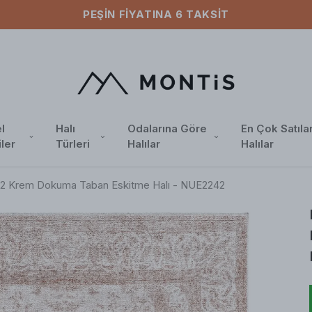
ÜCRETSIZ KARGO
l
Halı
Odalarına Göre
En Çok Satıla
iler
Türleri
Halılar
Halılar
52 Krem Dokuma Taban Eskitme Halı - NUE2242