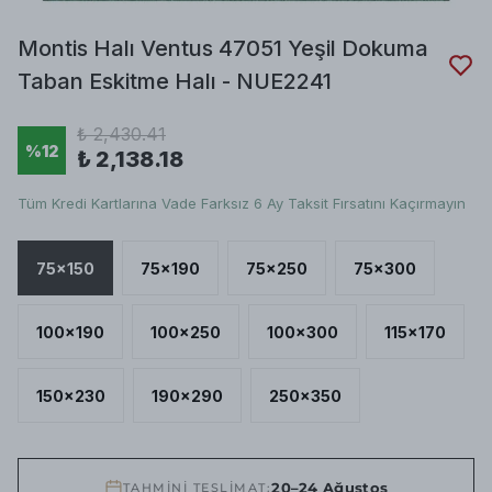
Montis Halı Ventus 47051 Yeşil Dokuma
Taban Eskitme Halı - NUE2241
₺ 2,430.41
%
12
₺ 2,138.18
Tüm Kredi Kartlarına Vade Farksız 6 Ay Taksit Fırsatını Kaçırmayın
75x150
75x190
75x250
75x300
100x190
100x250
100x300
115x170
150x230
190x290
250x350
20–24 Ağustos
TAHMİNİ TESLİMAT: