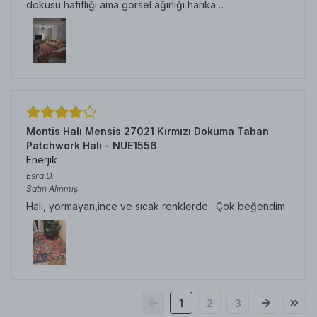
dokusu hafifliği ama görsel ağırlığı harika…
Montis Halı Mensis 27021 Kırmızı Dokuma Taban
Patchwork Halı - NUE1556
Enerjik
Esra
D.
Satın Alınmış
Halı, yormayan,ince ve sıcak renklerde . Çok beğendim
1
2
3