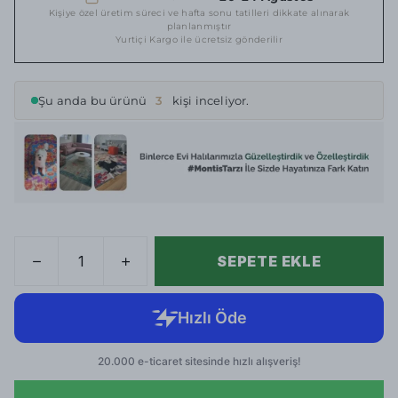
Kişiye özel üretim süreci ve hafta sonu tatilleri dikkate alınarak
planlanmıştır
Yurtiçi Kargo ile ücretsiz gönderilir
Şu anda bu ürünü
3
kişi inceliyor.
SEPETE EKLE