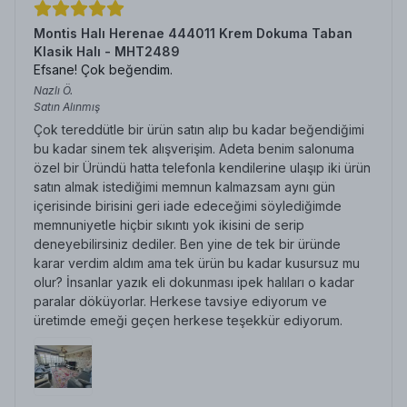
Montis Halı Herenae 444011 Krem Dokuma Taban
Klasik Halı - MHT2489
Efsane! Çok beğendim.
Nazlı
Ö.
Satın Alınmış
Çok tereddütle bir ürün satın alıp bu kadar beğendiğimi
bu kadar sinem tek alışverişim. Adeta benim salonuma
özel bir Üründü hatta telefonla kendilerine ulaşıp iki ürün
satın almak istediğimi memnun kalmazsam aynı gün
içerisinde birisini geri iade edeceğimi söylediğimde
memnuniyetle hiçbir sıkıntı yok ikisini de serip
deneyebilirsiniz dediler. Ben yine de tek bir üründe
karar verdim aldım ama tek ürün bu kadar kusursuz mu
olur? İnsanlar yazık eli dokunması ipek halıları o kadar
paralar döküyorlar. Herkese tavsiye ediyorum ve
üretimde emeği geçen herkese teşekkür ediyorum.