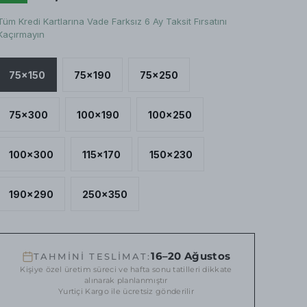
Tüm Kredi Kartlarına Vade Farksız 6 Ay Taksit Fırsatını
Kaçırmayın
75x150
75x190
75x250
75x300
100x190
100x250
100x300
115x170
150x230
190x290
250x350
16–20 Ağustos
TAHMİNİ TESLİMAT:
Kişiye özel üretim süreci ve hafta sonu tatilleri dikkate
alınarak planlanmıştır
Yurtiçi Kargo ile ücretsiz gönderilir