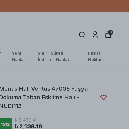
0
n
Yeni
Sınırlı Süreli
Fırsat
Halılar
İndirimli Halılar
Halılar
Montis Halı Ventus 47008 Fuşya
Dokuma Taban Eskitme Halı -
NUE1112
₺ 2,430.41
%
12
₺ 2,138.18