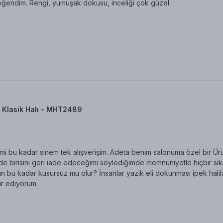
eğendim. Rengi, yumuşak dokusu, inceliği çok güzel.
 Klasik Halı - MHT2489
i bu kadar sinem tek alışverişim. Adeta benim salonuma özel bir Üründ
 birisini geri iade edeceğimi söylediğimde memnuniyetle hiçbir sıkınt
n bu kadar kusursuz mu olur? İnsanlar yazık eli dokunması ipek halıl
r ediyorum.