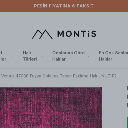
ÜCRETSIZ KARGO
l
Halı
Odalarına Göre
En Çok Satıla
iler
Türleri
Halılar
Halılar
ı Ventus 47008 Fuşya Dokuma Taban Eskitme Halı - NUE1112