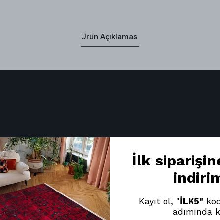
Ürün Açıklaması
İlk siparişi
indiri
Kayıt ol, "
İLK5"
kod
adımında k