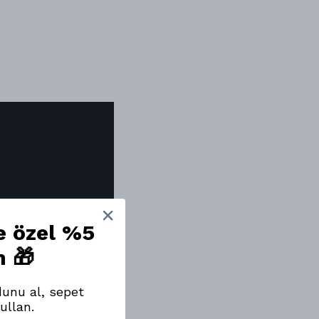
ne özel %5
m 🎁
unu al, sepet
ullan.