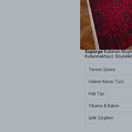
Yüzeyi
Tüysüz
Olup
Vi
saçaksız olup
Çoban Dik
Teknolojili Makinalar K
ve Alerjisi
Olan Müşteril
Dokusu Sayesinde Bir Ço
Silerek Temizlemeniz Yet
Süpürge
Kullanan Müşte
Kullanmaktayız. Böylelik
Termin Süresi
Halının Kenar Türü
Halı Tipi
Yıkama & Bakım
İplik Çeşitleri