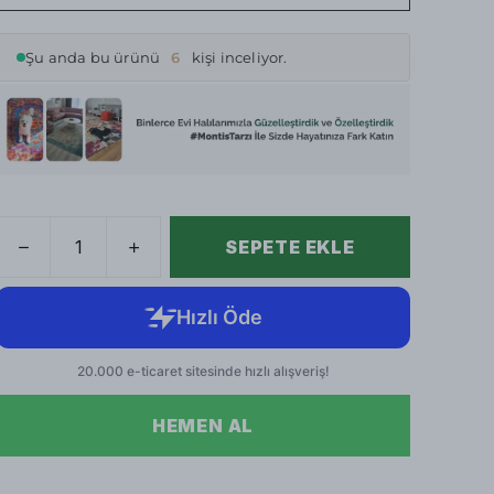
Şu anda bu ürünü
6
kişi inceliyor.
SEPETE EKLE
HEMEN AL