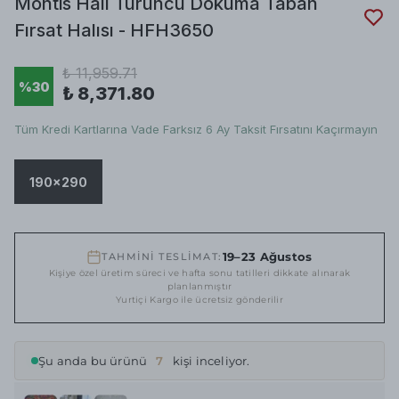
Montis Halı Turuncu Dokuma Taban
Fırsat Halısı - HFH3650
₺ 11,959.71
%
30
₺ 8,371.80
Tüm Kredi Kartlarına Vade Farksız 6 Ay Taksit Fırsatını Kaçırmayın
190x290
19–23 Ağustos
TAHMİNİ TESLİMAT:
Kişiye özel üretim süreci ve hafta sonu tatilleri dikkate alınarak
planlanmıştır
Yurtiçi Kargo ile ücretsiz gönderilir
Şu anda bu ürünü
7
kişi inceliyor.