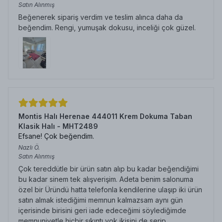
Satın Alınmış
Beğenerek sipariş verdim ve teslim alınca daha da
beğendim. Rengi, yumuşak dokusu, inceliği çok güzel.
Montis Halı Herenae 444011 Krem Dokuma Taban
Klasik Halı - MHT2489
Efsane! Çok beğendim.
Nazlı
Ö.
Satın Alınmış
Çok tereddütle bir ürün satın alıp bu kadar beğendiğimi
bu kadar sinem tek alışverişim. Adeta benim salonuma
özel bir Üründü hatta telefonla kendilerine ulaşıp iki ürün
satın almak istediğimi memnun kalmazsam aynı gün
içerisinde birisini geri iade edeceğimi söylediğimde
memnuniyetle hiçbir sıkıntı yok ikisini de serip