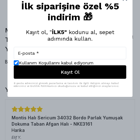
İlk siparişine özel %5
indirim 🎁
Montis Halı Turuncu Dokuma
Kayıt ol, "
İLK5"
kodunu al, sepet
Yorum
adımında kullan.
Taban Fırsat Halısı - HFH3650
Yap
Yorumlar
Bu ürün için henüz yorum yapılmamış.
Kullanım Koşullarını kabul ediyorum
Kayıt Ol
E-posta adresinizi girerek pazarlama ve tanıtım ile ilgili iletişim almayı kabul
edersiniz ve Gizlilik Politikamızı okuduğunuzu ve kabul ettiğinizi onaylarsınız.
Yorumlar
Montis Halı Sericum 34032 Bordo Parlak Yumuşak
Dokuma Taban Afgan Halı - NKE3161
Harika
Elif
Y.