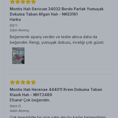
Montis Halı Sericum 34032 Bordo Parlak Yumuşak
Dokuma Taban Afgan Halı - NKE3161
Harika
Elif
Y.
Satın Alınmış
Beğenerek sipariş verdim ve teslim alınca daha da
beğendim. Rengi, yumuşak dokusu, inceliği çok güzel.
Montis Halı Herenae 444011 Krem Dokuma Taban
Klasik Halı - MHT2489
Efsane! Çok beğendim.
Nazlı
Ö.
Satın Alınmış
Çok tereddütle bir ürün satın alıp bu kadar beğendiğimi