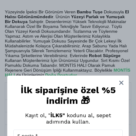
Yüzeyinde İpeksi Bir Görünüm Veren
Bambu Tuşe
Dokusuyla
El
Halısı Görünümündedir
. Ürünün
Yüzeyi Parlak ve Yumuşak
Bir Dokuya
Sahiptir. Desenlerimizi Yüksek Teknolojili Makinalar
Kullanarak Özel Bir Boyama Tekniğiyle Tasvir Ediyoruz. Tüylü
Olan Yüzeyi Kendi Dokusundandır. Tozlanma ve Tüylenme
Yapmaz. Astım ve Alerjisi Olan Müşterilerimiz Kolaylıkla
Kullanabilirler. Yumuşak Dokusu Sayesinde Bir Çok Lekeyi İlk
Müdahalenizde Kolayca Çıkarabilirsiniz. Arap Sabunu Yada Halı
Şampuanıyla Silerek Temizlemeniz Yeterli Olacaktır. Profesyonel
Yıkama Şirketlerine Verebilirsiniz. Evlerinde
Robot Süpürge
Kullanan Müşterilerimiz İçin Ürünümüz Uygundur. Sırt Kısmı Özel
Pamuklu Dokuma Tabandır. MONTİS HALI Olarak Pamuk
Rejenere Geri Dönüşüm İpliği Kullanmaktayız. Böylelikle
MONTİS
HALI
da Ürünlerimiz
Doğa Dostudur
.
İlk siparişine özel %5
Termin
10 İş Günü
Süresi
indirim 🎁
Halı Kalınlığı
5 mm
Kayıt ol, "
İLK5"
kodunu al, sepet
Halı Tipi
Yumuşak Dokuma Taban Halı
adımında kullan.
Yıkama &
Robot Süpürge, Silinebilir ve Profesyonel
Bakım
Temizlik