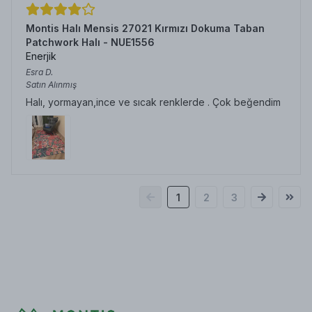
Montis Halı Mensis 27021 Kırmızı Dokuma Taban
Patchwork Halı - NUE1556
Enerjik
Esra
D.
Satın Alınmış
Halı, yormayan,ince ve sıcak renklerde . Çok beğendim
1
2
3