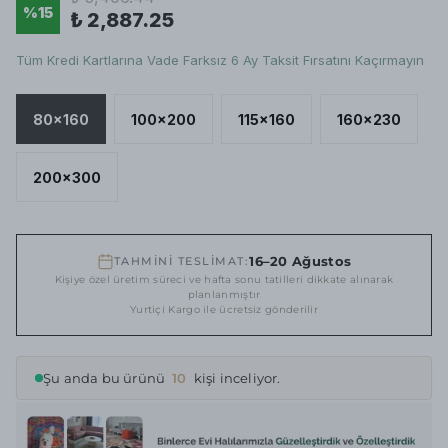
%
15
₺ 2,887.25
Tüm Kredi Kartlarına Vade Farksız 6 Ay Taksit Fırsatını Kaçırmayın
80x160
100x200
115x160
160x230
200x300
16–20 Ağustos
TAHMİNİ TESLİMAT:
Kişiye özel üretim süreci ve hafta sonu tatilleri dikkate alınarak
planlanmıştır
Yurtiçi Kargo ile ücretsiz gönderilir
Şu anda bu ürünü
10
kişi inceliyor.