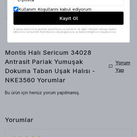
Kullanım Koşullarını kabul ediyorum
İplik Çeşitleri
Pamuk, Polyester
Kayıt Ol
E-posta adresinizi girerek pazarlama ve tanıtım ile ilgili iletişim almayı kabul
edersiniz ve Gizlilik Politikamızı okuduğunuzu ve kabul ettiğinizi onaylarsınız.
Montis Halı Sericum 34028
Antrasit Parlak Yumuşak
Yorum
Yap
Dokuma Taban Uşak Halısı -
NKE3560
Yorumlar
Bu ürün için henüz yorum yapılmamış.
Yorumlar