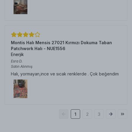
Montis Halı Mensis 27021 Kırmızı Dokuma Taban
Patchwork Halı - NUE1556
Enerjik
Esra
D.
Satın Alınmış
Halı, yormayan,ince ve sıcak renklerde . Çok beğendim
1
2
3