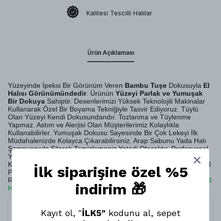
Kalitesi Tescilli Halılar
Ürün Açıklaması
Yüzeyinde İpeksi Bir Görünüm Veren
Bambu Tuşe
Dokusuyla
El
Halısı Görünümündedir
. Ürünün
Yüzeyi Parlak ve Yumuşak
Bir Dokuya
Sahiptir. Desenlerimizi Yüksek Teknolojili Makinalar
Kullanarak Özel Bir Boyama Tekniğiyle Tasvir Ediyoruz. Tüylü
Olan Yüzeyi Kendi Dokusundandır. Tozlanma ve Tüylenme
Yapmaz. Astım ve Alerjisi Olan Müşterilerimiz Kolaylıkla
Kullanabilirler. Yumuşak Dokusu Sayesinde Bir Çok Lekeyi İlk
Müdahalenizde Kolayca Çıkarabilirsiniz. Arap Sabunu Yada Halı
Şampuanıyla Silerek Temizlemeniz Yeterli Olacaktır. Profesyonel
Yıkama Şirketlerine Verebilirsiniz. Evlerinde
Robot Süpürge
Kullanan Müşterilerimiz İçin Ürünümüz Uygundur. Sırt Kısmı Özel
İlk siparişine özel %5
Pamuklu Dokuma Tabandır. MONTİS HALI Olarak Pamuk
Rejenere Geri Dönüşüm İpliği Kullanmaktayız. Böylelikle
MONTİS
indirim 🎁
HALI
da Ürünlerimiz
Doğa Dostudur
.
Termin
10 İş Günü
Kayıt ol, "
İLK5"
kodunu al, sepet
Süresi