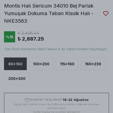
Montis Halı Sericum 34010 Bej Parlak
Yumuşak Dokuma Taban Klasik Halı -
NKE3563
₺ 3,406.44
%
15
₺ 2,887.25
Tüm Kredi Kartlarına Vade Farksız 6 Ay Taksit Fırsatını Kaçırmayın
80x160
100x200
115x160
160x230
200x300
18–22 Ağustos
TAHMİNİ TESLİMAT:
Kişiye özel üretim süreci ve hafta sonu tatilleri dikkate alınarak
planlanmıştır
Yurtiçi Kargo ile ücretsiz gönderilir