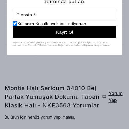
adımında kullan.
Halı Kalınlığı
5 mm
Halı Tipi
Yumuşak Dokuma Taban Halı
Kullanım Koşullarını kabul ediyorum
Kayıt Ol
Yıkama &
Robot Süpürge, Silinebilir ve Profesyonel
Bakım
Temizlik
E-posta adresinizi girerek pazarlama ve tanıtım ile ilgili iletişim almayı kabul
edersiniz ve Gizlilik Politikamızı okuduğunuzu ve kabul ettiğinizi onaylarsınız.
İplik Çeşitleri
Pamuk, Polyester
Montis Halı Sericum 34010 Bej
Yorum
Parlak Yumuşak Dokuma Taban
Yap
Klasik Halı - NKE3563
Yorumlar
Bu ürün için henüz yorum yapılmamış.