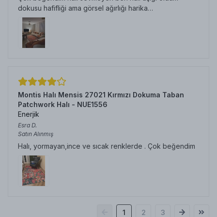
dokusu hafifliği ama görsel ağırlığı harika…
Montis Halı Mensis 27021 Kırmızı Dokuma Taban
Patchwork Halı - NUE1556
Enerjik
Esra
D.
Satın Alınmış
Halı, yormayan,ince ve sıcak renklerde . Çok beğendim
1
2
3