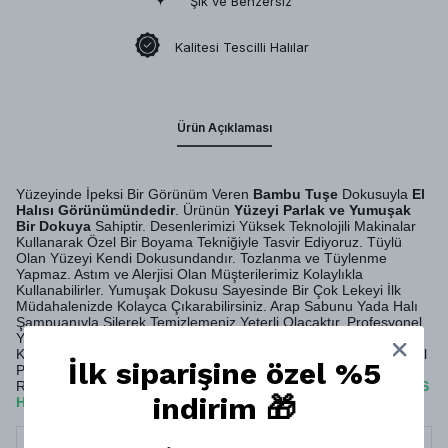
Şık ve Benzersiz
Kalitesi Tescilli Halılar
Ürün Açıklaması
Yüzeyinde İpeksi Bir Görünüm Veren
Bambu Tuşe
Dokusuyla
El
Halısı Görünümündedir
. Ürünün
Yüzeyi Parlak ve Yumuşak
Bir Dokuya
Sahiptir. Desenlerimizi Yüksek Teknolojili Makinalar
Kullanarak Özel Bir Boyama Tekniğiyle Tasvir Ediyoruz. Tüylü
Olan Yüzeyi Kendi Dokusundandır. Tozlanma ve Tüylenme
Yapmaz. Astım ve Alerjisi Olan Müşterilerimiz Kolaylıkla
Kullanabilirler. Yumuşak Dokusu Sayesinde Bir Çok Lekeyi İlk
Müdahalenizde Kolayca Çıkarabilirsiniz. Arap Sabunu Yada Halı
Şampuanıyla Silerek Temizlemeniz Yeterli Olacaktır. Profesyonel
Yıkama Şirketlerine Verebilirsiniz. Evlerinde
Robot Süpürge
Kullanan Müşterilerimiz İçin Ürünümüz Uygundur. Sırt Kısmı Özel
İlk siparişine özel %5
Pamuklu Dokuma Tabandır. MONTİS HALI Olarak Pamuk
Rejenere Geri Dönüşüm İpliği Kullanmaktayız. Böylelikle
MONTİS
indirim 🎁
HALI
da Ürünlerimiz
Doğa Dostudur
.
Termin
10 İş Günü