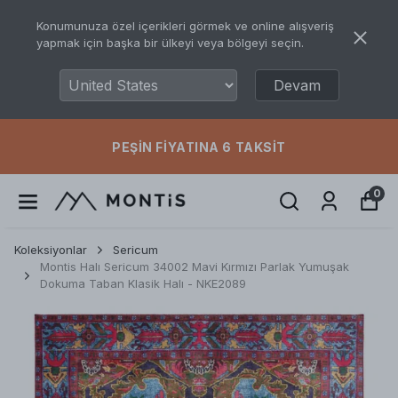
Konumunuza özel içerikleri görmek ve online alışveriş
yapmak için başka bir ülkeyi veya bölgeyi seçin.
Devam
PEŞIN FIYATINA 6 TAKSIT
0
Koleksiyonlar
Sericum
Montis Halı Sericum 34002 Mavi Kırmızı Parlak Yumuşak
Dokuma Taban Klasik Halı - NKE2089