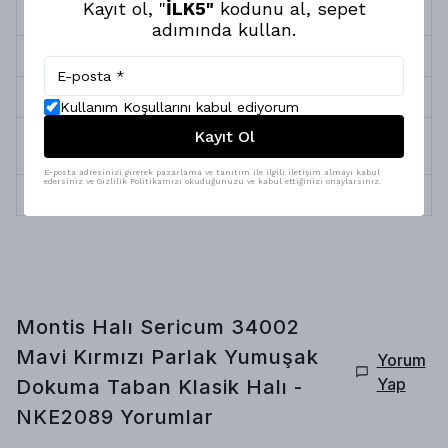
Kayıt ol, "
İLK5"
kodunu al, sepet
Süresi
adımında kullan.
Halı Kalınlığı
5 mm
Halı Tipi
Yumuşak Dokuma Taban Halı
Kullanım Koşullarını kabul ediyorum
Kayıt Ol
Yıkama &
Robot Süpürge, Silinebilir ve Profesyonel
Bakım
Temizlik
E-posta adresinizi girerek pazarlama ve tanıtım ile ilgili iletişim almayı kabul
edersiniz ve Gizlilik Politikamızı okuduğunuzu ve kabul ettiğinizi onaylarsınız.
İplik Çeşitleri
Pamuk, Polyester
Montis Halı Sericum 34002
Mavi Kırmızı Parlak Yumuşak
Yorum
Yap
Dokuma Taban Klasik Halı -
NKE2089
Yorumlar