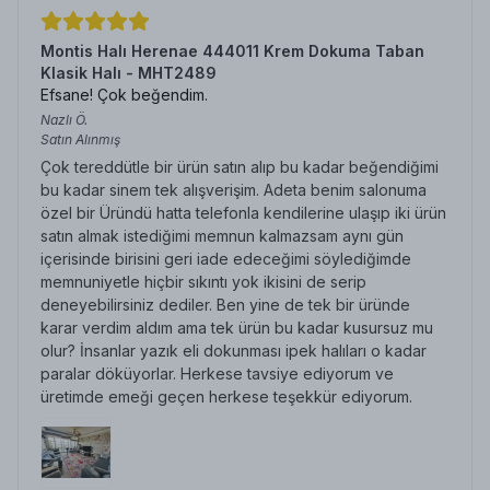
Montis Halı Herenae 444011 Krem Dokuma Taban
Klasik Halı - MHT2489
Efsane! Çok beğendim.
Nazlı
Ö.
Satın Alınmış
Çok tereddütle bir ürün satın alıp bu kadar beğendiğimi
bu kadar sinem tek alışverişim. Adeta benim salonuma
özel bir Üründü hatta telefonla kendilerine ulaşıp iki ürün
satın almak istediğimi memnun kalmazsam aynı gün
içerisinde birisini geri iade edeceğimi söylediğimde
memnuniyetle hiçbir sıkıntı yok ikisini de serip
deneyebilirsiniz dediler. Ben yine de tek bir üründe
karar verdim aldım ama tek ürün bu kadar kusursuz mu
olur? İnsanlar yazık eli dokunması ipek halıları o kadar
paralar döküyorlar. Herkese tavsiye ediyorum ve
üretimde emeği geçen herkese teşekkür ediyorum.