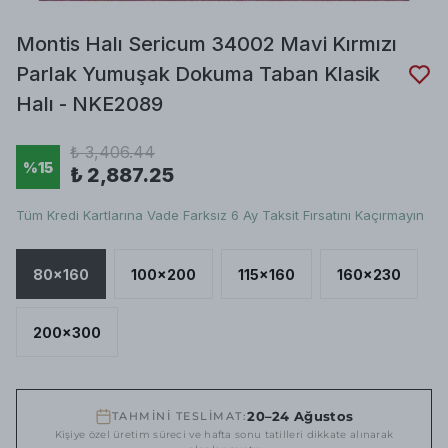
Montis Halı Sericum 34002 Mavi Kırmızı
Parlak Yumuşak Dokuma Taban Klasik
Halı - NKE2089
₺ 3,406.44
%
15
₺ 2,887.25
Tüm Kredi Kartlarına Vade Farksız 6 Ay Taksit Fırsatını Kaçırmayın
80x160
100x200
115x160
160x230
200x300
20–24 Ağustos
TAHMİNİ TESLİMAT:
Kişiye özel üretim süreci ve hafta sonu tatilleri dikkate alınarak