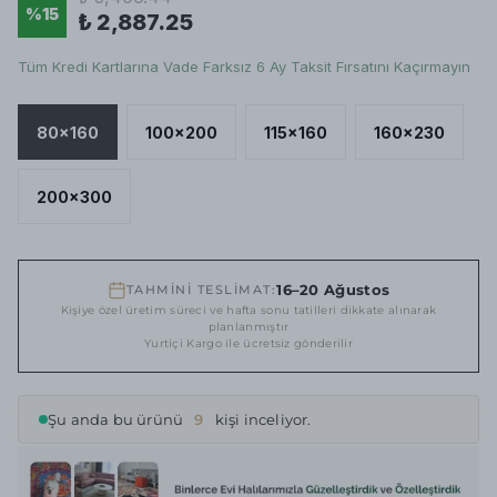
%
15
₺ 2,887.25
Tüm Kredi Kartlarına Vade Farksız 6 Ay Taksit Fırsatını Kaçırmayın
80x160
100x200
115x160
160x230
200x300
16–20 Ağustos
TAHMİNİ TESLİMAT:
Kişiye özel üretim süreci ve hafta sonu tatilleri dikkate alınarak
planlanmıştır
Yurtiçi Kargo ile ücretsiz gönderilir
Şu anda bu ürünü
9
kişi inceliyor.