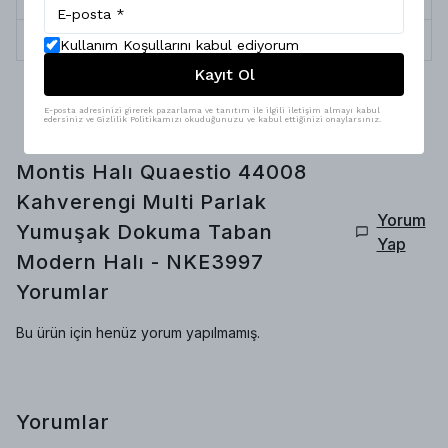
İplik Çeşitleri
Pamuk, Polyester
Kullanım Koşullarını kabul ediyorum
Kayıt Ol
E-posta adresinizi girerek pazarlama ve tanıtım ile ilgili iletişim almayı kabul
edersiniz ve Gizlilik Politikamızı okuduğunuzu ve kabul ettiğinizi onaylarsınız.
Montis Halı Quaestio 44008
Kahverengi Multi Parlak
Yorum
Yumuşak Dokuma Taban
Yap
Modern Halı - NKE3997
Yorumlar
Bu ürün için henüz yorum yapılmamış.
Yorumlar