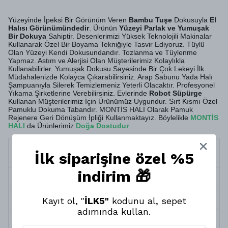
Yüzeyinde İpeksi Bir Görünüm Veren
Bambu Tuşe
Dokusuyla
El
Halısı Görünümündedir
. Ürünün
Yüzeyi Parlak ve Yumuşak
Bir Dokuya
Sahiptir. Desenlerimizi Yüksek Teknolojili Makinalar
Kullanarak Özel Bir Boyama Tekniğiyle Tasvir Ediyoruz. Tüylü
Olan Yüzeyi Kendi Dokusundandır. Tozlanma ve Tüylenme
Yapmaz. Astım ve Alerjisi Olan Müşterilerimiz Kolaylıkla
Kullanabilirler. Yumuşak Dokusu Sayesinde Bir Çok Lekeyi İlk
Müdahalenizde Kolayca Çıkarabilirsiniz. Arap Sabunu Yada Halı
Şampuanıyla Silerek Temizlemeniz Yeterli Olacaktır. Profesyonel
Yıkama Şirketlerine Verebilirsiniz. Evlerinde
Robot Süpürge
Kullanan Müşterilerimiz İçin Ürünümüz Uygundur. Sırt Kısmı Özel
Pamuklu Dokuma Tabandır. MONTİS HALI Olarak Pamuk
Rejenere Geri Dönüşüm İpliği Kullanmaktayız. Böylelikle
MONTİS
HALI
da Ürünlerimiz
Doğa Dostudur
.
Termin
10 İş Günü
İlk siparişine özel %5
Süresi
indirim 🎁
Halı Kalınlığı
5 mm
Halı Tipi
Yumuşak Dokuma Taban Halı
Kayıt ol, "
İLK5"
kodunu al, sepet
adımında kullan.
Yıkama &
Robot Süpürge, Silinebilir ve Profesyonel
Bakım
Temizlik