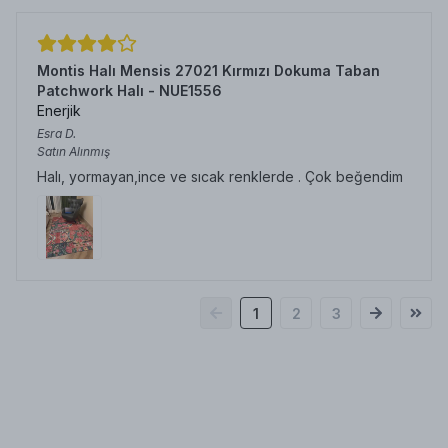
Montis Halı Mensis 27021 Kırmızı Dokuma Taban
Patchwork Halı - NUE1556
Enerjik
Esra
D.
Satın Alınmış
Halı, yormayan,ince ve sıcak renklerde . Çok beğendim
1
2
3