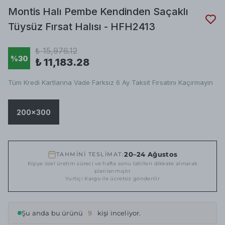
Montis Halı Pembe Kendinden Saçaklı
Tüysüz Fırsat Halısı - HFH2413
₺ 15,976.12
%
30
₺ 11,183.28
Tüm Kredi Kartlarına Vade Farksız 6 Ay Taksit Fırsatını Kaçırmayın
200x300
20–24 Ağustos
TAHMİNİ TESLİMAT:
Kişiye özel üretim süreci ve hafta sonu tatilleri dikkate alınarak
planlanmıştır
Yurtiçi Kargo ile ücretsiz gönderilir
Şu anda bu ürünü
9
kişi inceliyor.