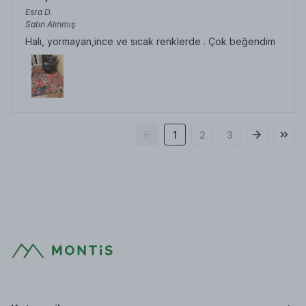
Esra
D.
Satın Alınmış
Halı, yormayan,ince ve sıcak renklerde . Çok beğendim
1
2
3