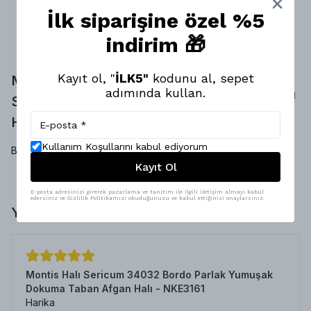
İlk siparişine özel %5
indirim 🎁
Kayıt ol, "
İLK5"
kodunu al, sepet
Montis Halı Pembe Kendinden
adımında kullan.
Yorum
Saçaklı Tüysüz Fırsat Halısı -
Yap
HFH2413
Yorumlar
Kullanım Koşullarını kabul ediyorum
Bu ürün için henüz yorum yapılmamış.
Kayıt Ol
E-posta adresinizi girerek pazarlama ve tanıtım ile ilgili iletişim almayı kabul
edersiniz ve Gizlilik Politikamızı okuduğunuzu ve kabul ettiğinizi onaylarsınız.
Yorumlar
Montis Halı Sericum 34032 Bordo Parlak Yumuşak
Dokuma Taban Afgan Halı - NKE3161
Harika