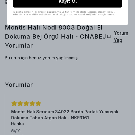
Kayıt Ol
getirerek, yaşam alanlarınıza değer katacak bir seçimdir.
E-posta adresinizi girerek pazarlama ve tanıtım ile ilgili iletişim almayı kabul
edersiniz ve Gizlilik Politikamızı okuduğunuzu ve kabul ettiğinizi onaylarsınız.
Montis Halı Nodi 8003 Doğal El
Yorum
Dokuma Bej Örgü Halı - CNABEJ
Yap
Yorumlar
Bu ürün için henüz yorum yapılmamış.
Yorumlar
Montis Halı Sericum 34032 Bordo Parlak Yumuşak
Dokuma Taban Afgan Halı - NKE3161
Harika
Elif
Y.