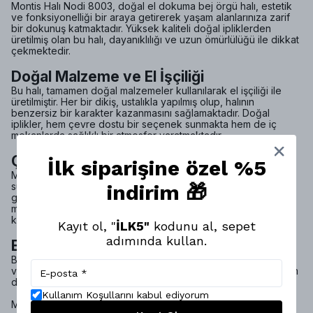
Montis Halı Nodi 8003, doğal el dokuma bej örgü halı, estetik
ve fonksiyonelliği bir araya getirerek yaşam alanlarınıza zarif
bir dokunuş katmaktadır. Yüksek kaliteli doğal ipliklerden
üretilmiş olan bu halı, dayanıklılığı ve uzun ömürlülüğü ile dikkat
çekmektedir.
Doğal Malzeme ve El İşçiliği
Bu halı, tamamen doğal malzemeler kullanılarak el işçiliği ile
üretilmiştir. Her bir dikiş, ustalıkla yapılmış olup, halının
benzersiz bir karakter kazanmasını sağlamaktadır. Doğal
iplikler, hem çevre dostu bir seçenek sunmakta hem de iç
mekanlarda sağlıklı bir atmosfer yaratmaktadır.
Çeşitli Boyut Seçenekleri
İlk siparişine özel %5
Montis Halı Nodi 8003, farklı boyut seçenekleri ile
indirim 🎁
sunulmaktadır. 80x150 cm’den 200x290 cm’ye kadar uzanan
geniş bir yelpazede, her mekana uygun alternatifler bulmak
mümkündür. Bu çeşitlilik, halının farklı alanlarda kullanımını
kolaylaştırmaktadır.
Kayıt ol, "
İLK5"
kodunu al, sepet
adımında kullan.
Estetik ve Fonksiyonellik
Bej tonları, sıcak bir atmosfer yaratırken, örgü deseni modern
ve şık bir görünüm sunmaktadır. Bu halı, hem oturma odası hem
de yatak odası gibi farklı alanlarda kullanılabilir.
Kullanım Koşullarını kabul ediyorum
Montis Halı Nodi 8003, estetik ve işlevselliği bir araya