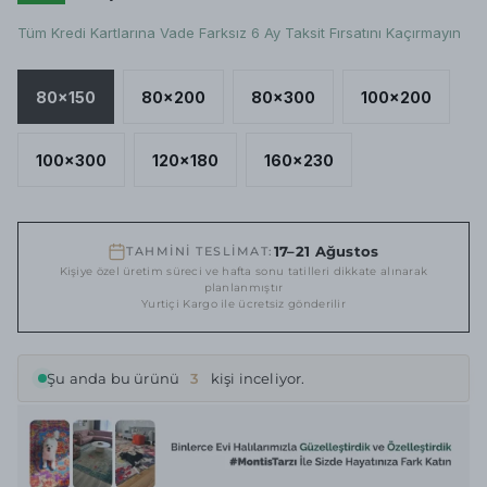
Tüm Kredi Kartlarına Vade Farksız 6 Ay Taksit Fırsatını Kaçırmayın
80x150
80x200
80x300
100x200
100x300
120x180
160x230
17–21 Ağustos
TAHMİNİ TESLİMAT:
Kişiye özel üretim süreci ve hafta sonu tatilleri dikkate alınarak
planlanmıştır
Yurtiçi Kargo ile ücretsiz gönderilir
Şu anda bu ürünü
3
kişi inceliyor.