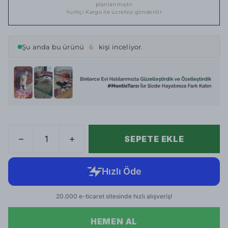
planlanmıştır
Yurtiçi Kargo ile ücretsiz gönderilir
Şu anda bu ürünü
6
kişi inceliyor.
SEPETE EKLE
HEMEN AL