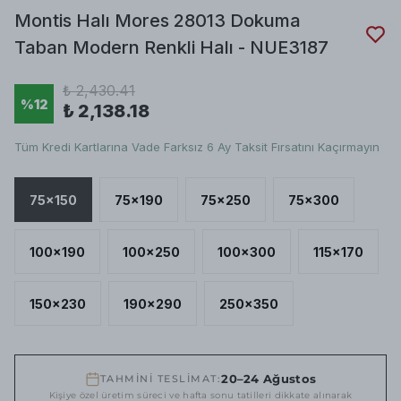
Montis Halı Mores 28013 Dokuma
Taban Modern Renkli Halı - NUE3187
₺ 2,430.41
%
12
₺ 2,138.18
Tüm Kredi Kartlarına Vade Farksız 6 Ay Taksit Fırsatını Kaçırmayın
75x150
75x190
75x250
75x300
100x190
100x250
100x300
115x170
150x230
190x290
250x350
20–24 Ağustos
TAHMİNİ TESLİMAT:
Kişiye özel üretim süreci ve hafta sonu tatilleri dikkate alınarak