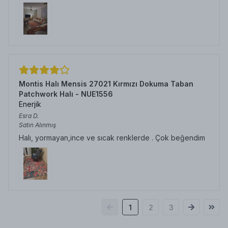
Montis Halı Mensis 27021 Kırmızı Dokuma Taban
Patchwork Halı - NUE1556
Enerjik
Esra
D.
Satın Alınmış
Halı, yormayan,ince ve sıcak renklerde . Çok beğendim
1
2
3