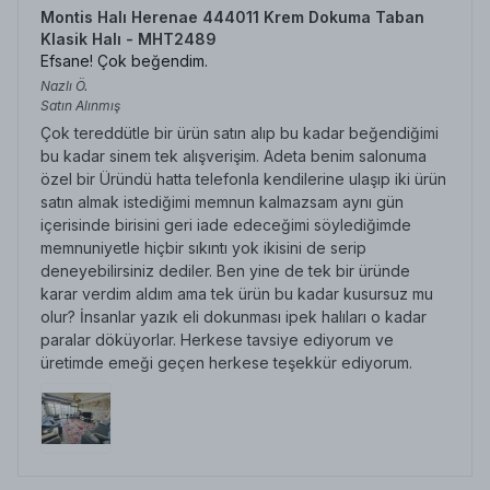
Montis Halı Herenae 444011 Krem Dokuma Taban
Klasik Halı - MHT2489
Efsane! Çok beğendim.
Nazlı
Ö.
Satın Alınmış
Çok tereddütle bir ürün satın alıp bu kadar beğendiğimi
bu kadar sinem tek alışverişim. Adeta benim salonuma
özel bir Üründü hatta telefonla kendilerine ulaşıp iki ürün
satın almak istediğimi memnun kalmazsam aynı gün
içerisinde birisini geri iade edeceğimi söylediğimde
memnuniyetle hiçbir sıkıntı yok ikisini de serip
deneyebilirsiniz dediler. Ben yine de tek bir üründe
karar verdim aldım ama tek ürün bu kadar kusursuz mu
olur? İnsanlar yazık eli dokunması ipek halıları o kadar
paralar döküyorlar. Herkese tavsiye ediyorum ve
üretimde emeği geçen herkese teşekkür ediyorum.