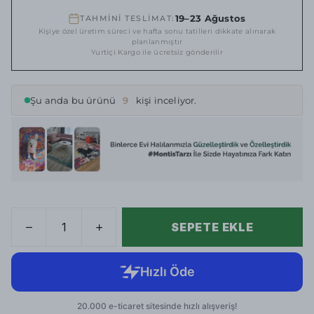
19–23 Ağustos
TAHMİNİ TESLİMAT:
Kişiye özel üretim süreci ve hafta sonu tatilleri dikkate alınarak
planlanmıştır
Yurtiçi Kargo ile ücretsiz gönderilir
Şu anda bu ürünü
9
kişi inceliyor.
SEPETE EKLE