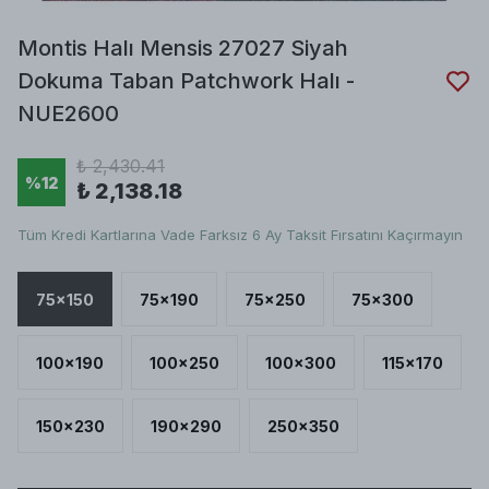
Montis Halı Mensis 27027 Siyah
Dokuma Taban Patchwork Halı -
NUE2600
₺ 2,430.41
%
12
₺ 2,138.18
Tüm Kredi Kartlarına Vade Farksız 6 Ay Taksit Fırsatını Kaçırmayın
75x150
75x190
75x250
75x300
100x190
100x250
100x300
115x170
150x230
190x290
250x350