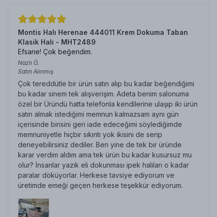
Montis Halı Herenae 444011 Krem Dokuma Taban
Klasik Halı - MHT2489
Efsane! Çok beğendim.
Nazlı
Ö.
Satın Alınmış
Çok tereddütle bir ürün satın alıp bu kadar beğendiğimi
bu kadar sinem tek alışverişim. Adeta benim salonuma
özel bir Üründü hatta telefonla kendilerine ulaşıp iki ürün
satın almak istediğimi memnun kalmazsam aynı gün
içerisinde birisini geri iade edeceğimi söylediğimde
memnuniyetle hiçbir sıkıntı yok ikisini de serip
deneyebilirsiniz dediler. Ben yine de tek bir üründe
karar verdim aldım ama tek ürün bu kadar kusursuz mu
olur? İnsanlar yazık eli dokunması ipek halıları o kadar
paralar döküyorlar. Herkese tavsiye ediyorum ve
üretimde emeği geçen herkese teşekkür ediyorum.