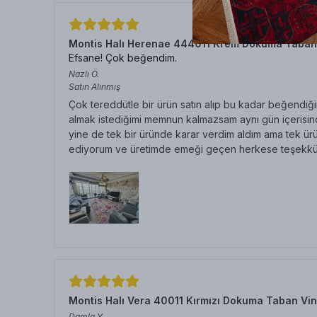
Montis Halı Herenae 444011 Krem Dokuma Taban
Efsane! Çok beğendim.
Nazlı
Ö.
Satın Alınmış
Çok tereddütle bir ürün satın alıp bu kadar beğendiğim
almak istediğimi memnun kalmazsam aynı gün içerisinde
yine de tek bir üründe karar verdim aldım ama tek ürü
ediyorum ve üretimde emeği geçen herkese teşekkü
Montis Halı Vera 40011 Kırmızı Dokuma Taban Vin
Damla
Y.