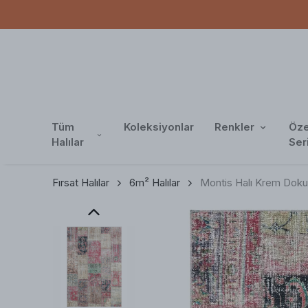
FIYATINA 6 TAKSIT
Tüm
Koleksiyonlar
Renkler
Öze
Halılar
Ser
Fırsat Halılar
6m² Halılar
Montis Halı Krem Doku