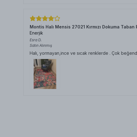
Montis Halı Mensis 27021 Kırmızı Dokuma Taban 
Enerjik
Esra
D.
Satın Alınmış
Halı, yormayan,ince ve sıcak renklerde . Çok beğen