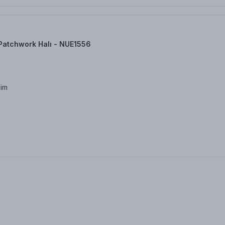
Patchwork Halı - NUE1556
dim