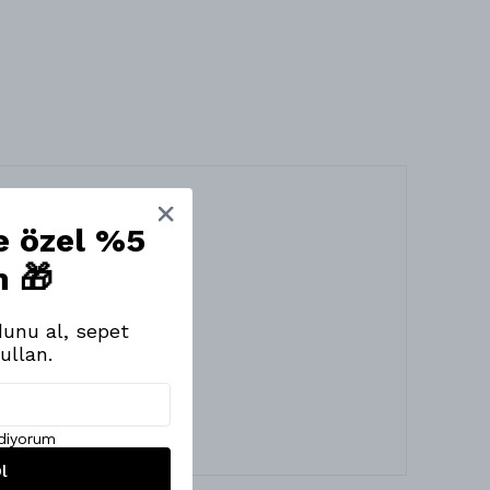
ne özel %5
m 🎁
unu al, sepet
ullan.
ediyorum
l