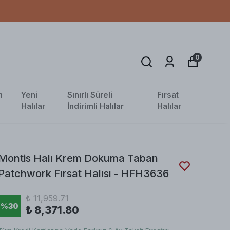
ÜC
0
n
Yeni
Sınırlı Süreli
Fırsat
Halılar
İndirimli Halılar
Halılar
Montis Halı Krem Dokuma Taban
Patchwork Fırsat Halısı - HFH3636
₺ 11,959.71
%
30
₺ 8,371.80