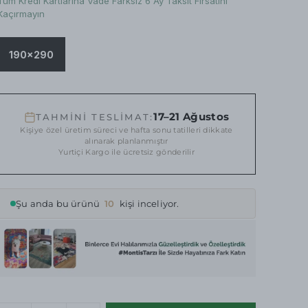
Tüm Kredi Kartlarına Vade Farksız 6 Ay Taksit Fırsatını
Kaçırmayın
190x290
17–21 Ağustos
TAHMİNİ TESLİMAT:
Kişiye özel üretim süreci ve hafta sonu tatilleri dikkate
alınarak planlanmıştır
Yurtiçi Kargo ile ücretsiz gönderilir
Şu anda bu ürünü
10
kişi inceliyor.