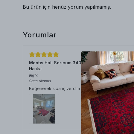
Bu ürün için henüz yorum yapılmamış.
Yorumlar
Montis Halı Sericum 34032 Bordo Parlak Yumuşa
Harika
Elif
Y.
Satın Alınmış
Beğenerek sipariş verdim ve teslim alınca daha da b