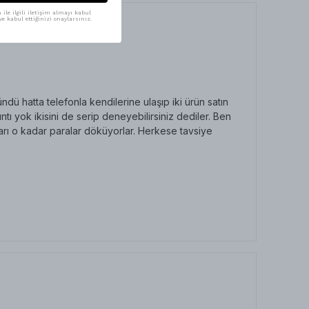
ile ilgili iletişim almayı kabul
e kabul ettiğinizi onaylarsınız.
ü hatta telefonla kendilerine ulaşıp iki ürün satın
ı yok ikisini de serip deneyebilirsiniz dediler. Ben
arı o kadar paralar döküyorlar. Herkese tavsiye