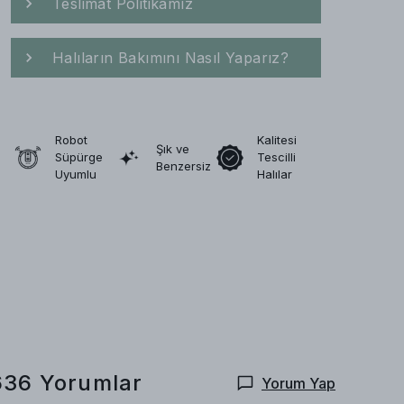
Teslimat Politikamız
Halıların Bakımını Nasıl Yaparız?
Robot
Kalitesi
Şık ve
Süpürge
Tescilli
Benzersiz
Uyumlu
Halılar
636
Yorumlar
Yorum Yap