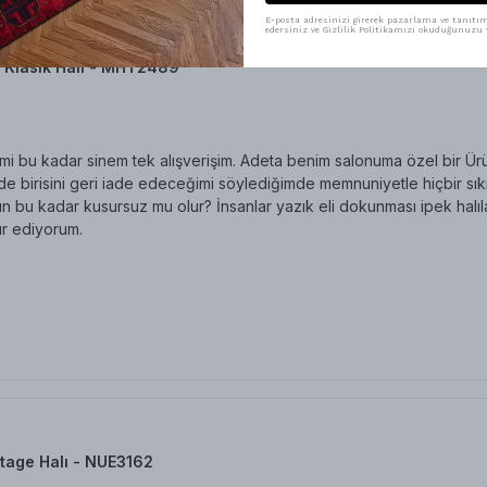
E-posta adresinizi girerek pazarlama ve tanıtım 
edersiniz ve Gizlilik Politikamızı okuduğunuzu v
 Klasik Halı - MHT2489
i bu kadar sinem tek alışverişim. Adeta benim salonuma özel bir Üründ
 birisini geri iade edeceğimi söylediğimde memnuniyetle hiçbir sıkınt
n bu kadar kusursuz mu olur? İnsanlar yazık eli dokunması ipek halıl
r ediyorum.
tage Halı - NUE3162