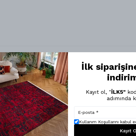
k Dokuma Taban Afgan Halı - NKE3161
İlk siparişi
indiri
eğendim. Rengi, yumuşak dokusu, inceliği çok güzel.
Kayıt ol, "
İLK5"
kod
adımında k
Kullanım Koşullarını kabul 
Kayıt O